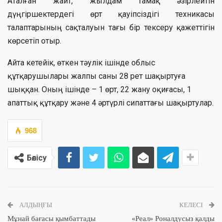
Аталған жайт, жылдам тамақ әзірлейтін
дүңгіршектердегі өрт қауіпсіздігі техникасы
талаптарының сақталуын тағы бір тексеру қажеттігін
көрсетіп отыр.
Айта кетейік, өткен тәулік ішінде облыс
құтқарушылары жалпы саны 28 рет шақыртуға
шыққан. Оның ішінде – 1 өрт, 22 жану оқиғасы, 1
апаттық құтқару және 4 әртүрлі сипаттағы шақыртулар.
968
Бөлісу
АЛДЫҢҒЫ
КЕЛЕСІ
Мұнай бағасы қымбаттады
«Реал» Роналдусыз қалды