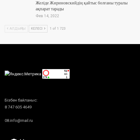
Желіде Жириновскийдің қайтыс болғаны туралы
ақпарат тарады
Фев 14, 2022
АЛДЫҢҒЫ
КЕЛЕСІ
1 of 1 723
Бізбен байланыс:
8 747 605 4649
08.info@mail.ru