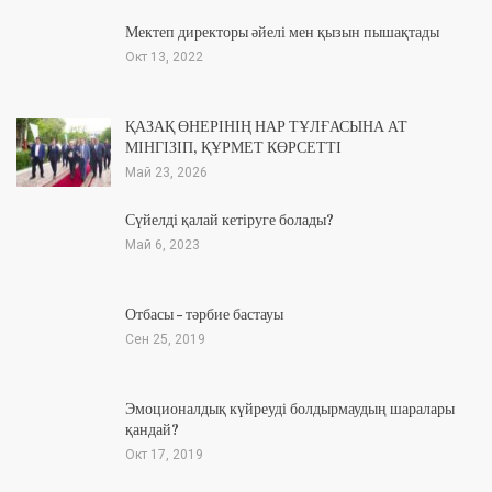
Мектеп директоры әйелі мен қызын пышақтады
Окт 13, 2022
ҚАЗАҚ ӨНЕРІНІҢ НАР ТҰЛҒАСЫНА АТ
МІНГІЗІП, ҚҰРМЕТ КӨРСЕТТІ
Май 23, 2026
Сүйелді қалай кетіруге болады?
Май 6, 2023
Отбасы – тәрбие бастауы
Сен 25, 2019
Эмоционалдық күйреуді болдырмаудың шаралары
қандай?
Окт 17, 2019