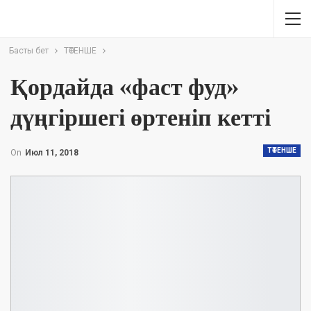
Басты бет
ТӨТЕНШЕ
Қордайда «фаст фуд»
дүңгіршегі өртеніп кетті
ТӨТЕНШЕ
On
Июл 11, 2018