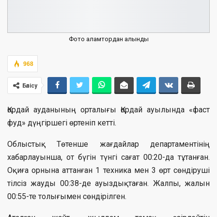
Фото ғаламтордан алынды
968
Бөлісу
Қордай ауданының орталығы Қордай ауылында «фаст
фуд» дүңгіршегі өртеніп кетті.
Облыстық Төтенше жағдайлар департаментінің
хабарлауынша, от бүгін түнгі сағат 00:20-да тұтанған.
Оқиға орнына аттанған 1 техника мен 3 өрт сөндіруші
тілсіз жауды 00:38-де ауыздықтаған. Жалпы, жалын
00:55-те толығымен сөндірілген.