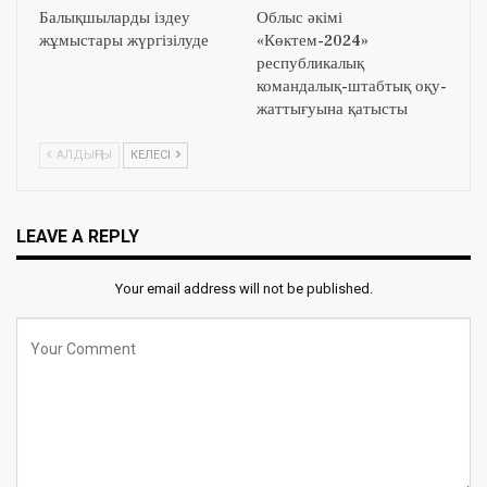
Балықшыларды іздеу
Облыс әкімі
жұмыстары жүргізілуде
«Көктем-2024»
республикалық
командалық-штабтық оқу-
жаттығуына қатысты
АЛДЫҢҒЫ
КЕЛЕСІ
LEAVE A REPLY
Your email address will not be published.