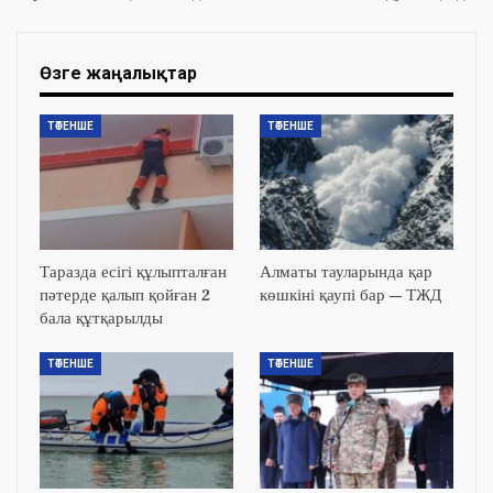
Өзге жаңалықтар
ТӨТЕНШЕ
ТӨТЕНШЕ
Таразда есігі құлыпталған
Алматы тауларында қар
пәтерде қалып қойған 2
көшкіні қаупі бар — ТЖД
бала құтқарылды
ТӨТЕНШЕ
ТӨТЕНШЕ