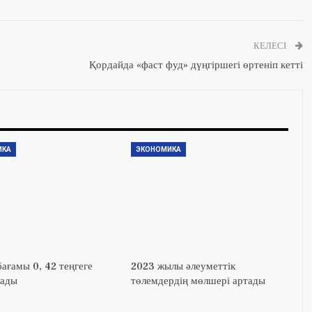
КЕЛЕСІ
Қордайда «фаст фуд» дүңгіршегі өртеніп кетті
ИКА
ЭКОНОМИКА
ағамы 0, 42 теңгеге
2023 жылы әлеуметтік
тады
төлемдердің мөлшері артады