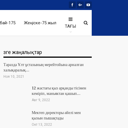
бай-175
Жеңіске-75 жыл
ТАҒЫ
Өзге жаңалықтар
Таразда Ұлт ұстазының мерейтойына арналған
халықаралық…
Ноя 10, 2021
12 жастағы қыз арқанды тісімен
кеміріп, маньяктан қашып…
Авг 9, 2022
Мектеп директоры әйелі мен
қызын пышақтады
Окт 13, 2022