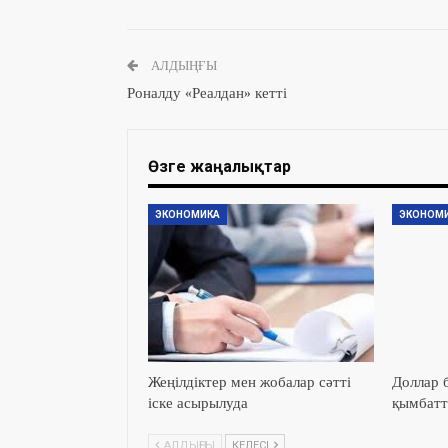
АЛДЫҢҒЫ
Роналду «Реалдан» кетті
Өзге жаңалықтар
ЭКОНОМИКА
ЭКОНОМ
Жеңілдіктер мен жобалар сәтті
Доллар б
іске асырылуда
қымбат
АЛДЫҢҒЫ
КЕЛЕСІ