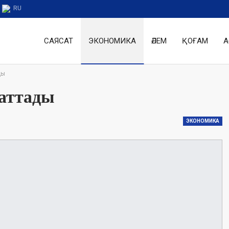
RU
САЯСАТ
ЭКОНОМИКА
ӘЛЕМ
ҚОҒАМ
А
ды
аттады
ЭКОНОМИКА