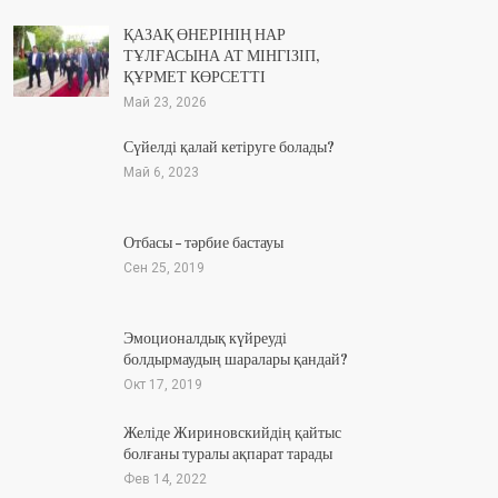
ҚАЗАҚ ӨНЕРІНІҢ НАР
ТҰЛҒАСЫНА АТ МІНГІЗІП,
ҚҰРМЕТ КӨРСЕТТІ
Май 23, 2026
Сүйелді қалай кетіруге болады?
Май 6, 2023
Отбасы – тәрбие бастауы
Сен 25, 2019
Эмоционалдық күйреуді
болдырмаудың шаралары қандай?
Окт 17, 2019
Желіде Жириновскийдің қайтыс
болғаны туралы ақпарат тарады
Фев 14, 2022