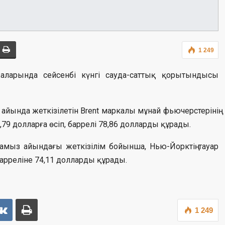
1 249
аларында сейсенбі күнгі сауда-саттық қорытындысы
ында жеткізілетін Brent маркалы мұнай фьючерстерінің
79 долларға өсіп, баррелі 78,86 долларды құрады.
тамыз айындағы жеткізілім бойынша, Нью-Йорктің тауар
барреліне 74,11 долларды құрады.
1 249