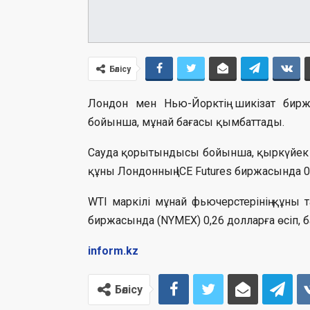
Бөлісу
Лондон мен Нью-Йорктің шикізат бирж
бойынша, мұнай бағасы қымбаттады.
Сауда қорытындысы бойынша, қыркүйек ай
құны Лондонның ICE Futures биржасында 0,
WTI маркілі мұнай фьючерстерінің құны 
биржасында (NYMEX) 0,26 долларға өсіп, 
inform.kz
Бөлісу