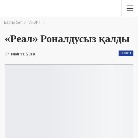
Басты бет
СПОРТ
«Реал» Роналдусыз қалды
СПОРТ
On
Июл 11, 2018