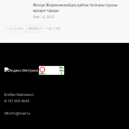
Желіде Жириновскийдің қайтыс болғаны туралы
ақпарат тарады
Фев 14, 2022
АЛДЫҢҒЫ
КЕЛЕСІ
1 of 1 722
Бізбен байланыс:
8 747 605 4649
08.info@mail.ru