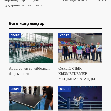
Қордайда «фаст фуд»
Әлемдік мұнай бағасы өсті
дүңгіршегі өртеніп кетті
Өзге жаңалықтар
СПОРТ
СПОРТ
Ардагерлер волейболдан
САРЫСУЛЫҚ
бақ сынасты
ҚЫЗМЕТКЕРЛЕР
ЖЕҢІМПАЗ АТАНДЫ
СПОРТ
СПОРТ