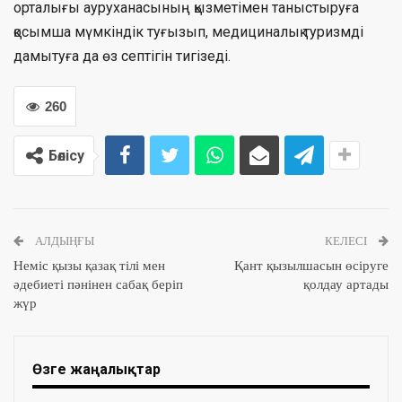
орталығы ауруханасының қызметімен таныстыруға
қосымша мүмкіндік туғызып, медициналық туризмді
дамытуға да өз септігін тигізеді.
260
Бөлісу
АЛДЫҢҒЫ
КЕЛЕСІ
Неміс қызы қазақ тілі мен
Қант қызылшасын өсіруге
әдебиеті пәнінен сабақ беріп
қолдау артады
жүр
Өзге жаңалықтар