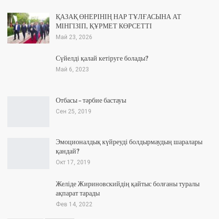
ҚАЗАҚ ӨНЕРІНІҢ НАР ТҰЛҒАСЫНА АТ
МІНГІЗІП, ҚҰРМЕТ КӨРСЕТТІ
Май 23, 2026
Сүйелді қалай кетіруге болады?
Май 6, 2023
Отбасы – тәрбие бастауы
Сен 25, 2019
Эмоционалдық күйреуді болдырмаудың шаралары
қандай?
Окт 17, 2019
Желіде Жириновскийдің қайтыс болғаны туралы
ақпарат тарады
Фев 14, 2022