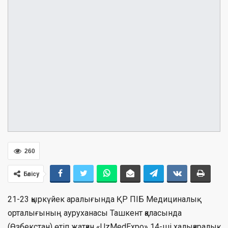
260
Бөлісу
21-23 қыркүйек аралығында ҚР ПІБ Медициналық
орталығының ауруханасы Ташкент қаласында
(Өзбекстан) өтіп жатқан «UzMedExpo» 14-ші халықаралық