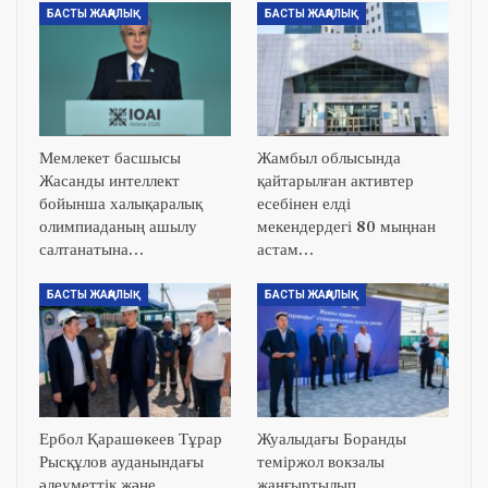
БАСТЫ ЖАҢАЛЫҚ
БАСТЫ ЖАҢАЛЫҚ
Мемлекет басшысы
Жамбыл облысында
Жасанды интеллект
қайтарылған активтер
бойынша халықаралық
есебінен елді
олимпиаданың ашылу
мекендердегі 80 мыңнан
салтанатына…
астам…
БАСТЫ ЖАҢАЛЫҚ
БАСТЫ ЖАҢАЛЫҚ
Ербол Қарашөкеев Тұрар
Жуалыдағы Боранды
Рысқұлов ауданындағы
теміржол вокзалы
әлеуметтік және
жаңғыртылып,