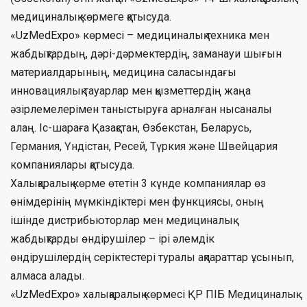
медициналық көрмеге қатысуда.
«UzMedExpo» көрмесі – медициналық техника мен
жабдықтардың, дәрі-дәрмектердің, заманауи шығын
материалдарының, медицина саласындағы
инновациялық тауарлар мен қызметтердің жаңа
әзірлемелерімен таныстыруға арналған нысаналы
алаң. Іс-шараға Қазақстан, Өзбекстан, Беларусь,
Германия, Үндістан, Ресей, Түркия және Швейцария
компаниялары қатысуда.
Халықаралық көрме өтетін 3 күнде компаниялар өз
өнімдерінің мүмкіндіктері мен функциясы, оның
ішінде дистрибьюторлар мен медициналық
жабдықтарды өндірушілер – ірі әлемдік
өндірушілердің серіктестері туралы ақпараттар ұсынып,
алмаса алады.
«UzMedExpo» халықаралық көрмесі ҚР ПІБ Медициналық