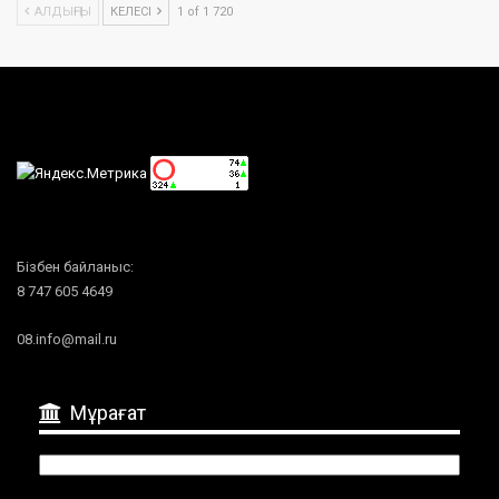
АЛДЫҢҒЫ
КЕЛЕСІ
1 of 1 720
Бізбен байланыс:
8 747 605 4649
08.info@mail.ru
Мұрағат
Мұрағат