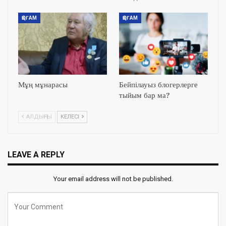
ҚОҒАМ
ҚОҒАМ
Мұң мұнарасы
Бейпілауыз блогерлерге
тыйым бар ма?
АЛДЫҢҒЫ
КЕЛЕСІ
LEAVE A REPLY
Your email address will not be published.