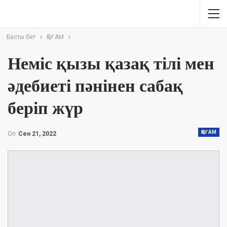
Басты бет
ҚОҒАМ
Неміс қызы қазақ тілі мен
әдебиеті пәнінен сабақ
беріп жүр
ҚОҒАМ
On
Сен 21, 2022