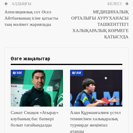
АЛДЫҢҒЫ
КЕЛЕСІ
Аппеляциялық сот Әсел
МЕДИЦИНАЛЫҚ
Айтбаеваның ісіне қатысты
ОРТАЛЫҒЫ АУРУХАНАСЫ
тың мәлімет жариялады
ТАШКЕНТТЕГІ
ХАЛЫҚАРАЛЫҚ КӨРМЕГЕ
ҚАТЫСУДА
Өзге жаңалықтар
ҚОҒАМ
ҚОҒАМ
Самат Смақов «Атырау»
Алан Құрманғалиев үстел
клубының бас бапкері
теннисінен халықаралық
болып тағайындалды
турнирде жеңімпаз
атанды