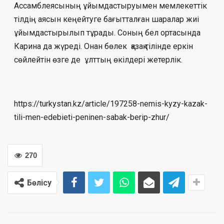
Ассамблеясының ұйымдастыруымен мемлекеттік
тілдің аясын кеңейтуге бағытталған шаралар жиі
ұйымдастырылып тұрады. Соның бел ортасында
Карина да жүреді. Онан бөлек қазақ тілінде еркін
сөйлейтін өзге де ұлттың өкілдері жетерлік.
https://turkystan.kz/article/197258-nemis-kyzy-kazak-
tili-men-edebieti-peninen-sabak-berip-zhur/
270
Бөлісу