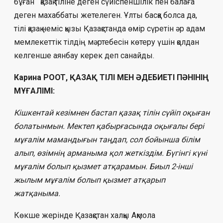
бұған қазақ тіліне деген сүйіспеншілік пен балаға
деген махаббаты жетелеген. Ұлты басқа болса да,
тілі қазақ неміс қызы Қазақстанда өмір сүретін әр адам
мемлекеттік тілдің мәртебесін көтеру үшін қолдан
келгенше аянбау керек деп санайды.
Карина РООТ, ҚАЗАҚ ТІЛІ МЕН ӘДЕБИЕТІ ПӘНІНІҢ
МҰҒАЛІМІ:
Кішкентай кезімнен бастап қазақ тілін сүйіп оқыған
болатынмын. Мектеп қабырғасында оқығалы бері
мұғалім мамандығын таңдап, сол бойынша білім
алып, өзімнің арманыма қол жеткіздім. Бүгінгі күні
мұғалім болып қызмет атқарамын. Биыл 2-інші
жылым мұғалім болып қызмет атқарып
жатқаныма.
Көкше жерінде Қазақстан халқы Ақмола