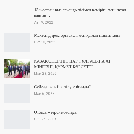
12 жастағы қыз арқанды тісімен кеміріп, маньяктан
қашып…
Авг 9, 2022
Мектеп директоры әйелі мен қызын пышақтады
Окт 13, 2022
ҚАЗАҚ ӨНЕРІНІҢ НАР ТҰЛҒАСЫНА АТ
МІНГІЗІП, ҚҰРМЕТ КӨРСЕТТІ
Май 23, 2026
Сүйелді қалай кетіруге болады?
Май 6, 2023
Отбасы – тәрбие бастауы
Сен 25, 2019