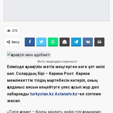
270
Бөлісу
Фото: видеодан скриншот
Елімізде қазақ тілін жетік меңгерген өзге ұлт өкілі
көп. Солардың бірі – Карина Роот. Карина
мемлекеттік тілдің мәртебесін көтеріп, оның
қолданыс аясын кеңейтуге үлес қосып жүр деп
хабарлады
turkystan.kz
Аstanatv.kz
–
ке сілтеме
жасап.
«Тілге құрмет – біздің міндет» дейді тілі қазақ неміс