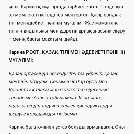
қызы. Карина қазақы ортада тәрбиеленген. Сондықтан
ол мемлекеттік тілді тез меңгерген. Қазір өзі қазақ
тілі мен әдебиет пәнінің мұғалімі. Жас маман ана
тілінің құндылығы мен құдіретін ұрпақ санасына сіңіру
– менің басты мақсатым дейді.
Карина РООТ, ҚАЗАҚ ТІЛІ МЕН ӘДЕБИЕТІ ПӘНІНІҢ
МҰҒАЛІМІ:
Қазақ ортасында өскендіктен тез үйреніп, қазақ
мектебін бітірдім. Сонымен қатар бүгін мен
Көкшетау қаласы жас педагогтер одағының
төрайымы болып табыламын. Яғни, жас
педагогтердің алдына келген қиындықтарды
шешуге қолұшымды тигіземін.
Карина бала күнінен ұстаз болуды армандаған. Оны