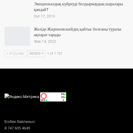
Эмоционалдық күйреуді болдырмаудың шаралары
қандай?
Окт 17, 2019
Желіде Жириновскийдің қайтыс болғаны туралы
ақпарат тарады
Фев 14, 2022
АЛДЫҢҒЫ
КЕЛЕСІ
1 of 1 727
Бізбен байланыс:
8 747 605 4649