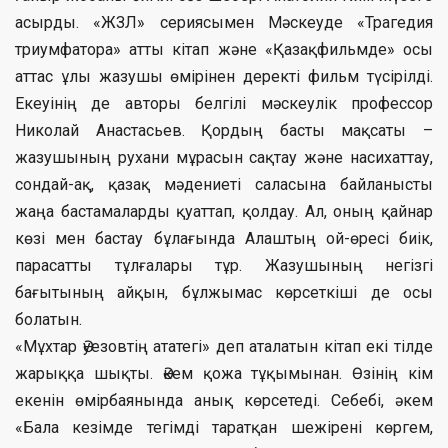
асырды. «ЖЗЛ» сериясымен Мәскеуде «Трагедия
триумфатора» атты кітап және «Қазақфильмде» осы
аттас ұлы жазушы өмірінен деректі фильм түсірілді.
Екеуінің де авторы белгілі мәскеулік профессор
Николай Анастасьев. Қордың басты мақсаты –
жазушының рухани мұрасын сақтау және насихаттау,
сондай-ақ, қазақ мәдениеті саласына байланысты
жаңа бастамаларды қуаттап, қолдау. Ал, оның қайнар
көзі мен бастау бұлағында Алаштың ой-өресі биік,
парасатты тұлғалары тұр. Жазушының негізгі
бағытының айқын, бұлжымас көрсеткіші де осы
болатын.
«Мұхтар Әуезовтің ататегі» деп аталатын кітап екі тілде
жарыққа шықты. Әкем қожа тұқымынан. Өзінің кім
екенін өмірбаянында анық көрсетеді. Себебі, әкем
«Бала кезімде тегімді таратқан шежірені көргем,