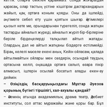
кеттік. Оларға биіктен қараймыз. Сонда жоғарыдан
қарасақ, олар тастың үстіне кішігірім дастархандарын
жайып, қақ ортаға коньяк қояды. Оны да ішпейді,
әңгімеге себеп ету үшін қоятын шығар. Әңгімелері
қызып кете ме, орындарынан түрегеліп, сонда жатқан
тастарды айналып жүреді, айналып жүріп бір-бірлеріне
беріле бірдеңелерді талқылап айтып жатады.
Олардың дәл не айтып жатқаны біздерге естілмейді.
Бірақ, келелі мәселе екені анық. Кейін ойласам, қалада
айтылмайтын ойлары мен сөздерін, осындай таудың
ортасына келіп, оңашада ортаға салып, өзара пікір
алмасып, іштерін осылай босатып алады екен-ау
деймін.
– Өзіңіздің басқаруыңыздағы Мұхтар Әуезов
қорының бүгінгі тіршілігі, хал-ахуалы қандай?
– Әкемнің атында академиялық драма театр, Әдебиет
институты, сол аттас мұражайы және қоры бар. Бұл