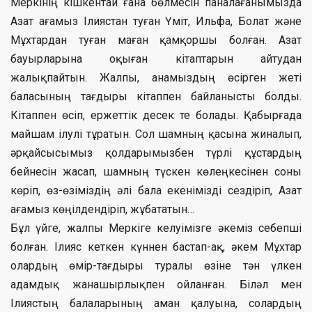
Меркінің кішкентай ғана бөлмесін паналағанымызда
Азат ағамыз Ілиястан туған Үміт, Ильфа, Болат және
Мұхтардан туған маған қамқоршы болған. Азат
бауырларына оқыған кітаптарын айтудан
жалықпайтын. Жалпы, анамыздың өсірген жеті
баласының тағдыры кітаппен байланысты болды.
Кітаппен өсіп, ержеттік десек те болады. Қабырғада
майшам ілулі тұратын. Сол шамның қасына жиналып,
әрқайсысымыз қолдарымызбен түрлі құстардың
бейнесін жасап, шамның түскен көлеңкесінен соны
көріп, өз-өзіміздің әлі бала екенімізді сездіріп, Азат
ағамыз көңілдендіріп, жұбататын…
Бұл үйге, жалпы Меркіге келуімізге әкеміз себепші
болған. Ілияс кеткен күннен бастап-ақ, әкем Мұхтар
олардың өмір-тағдыры туралы өзіне тән үлкен
адамдық жанашырлықпен ойланған. Біләл мен
Ілиястың балаларының аман қалуына, солардың