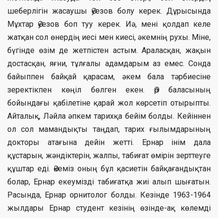
шеберлігін жасаушы Әуезов болу керек. Дұрысында
Мұхтар Әуезов боп туу керек. Иә, мені қолдап келе
жатқан сол өнердің иесі мен киесі, әкемнің рухы. Міне,
бүгінде өзім де жетпістен астым. Араласқан, жақын
достасқан, яғни, тұлғалы адамдарым аз емес. Сонда
байыппен байқай қарасам, әкем бала тәрбиесіне
зеректікпен көңіл бөлген екен. Әр баласының
бойындағы қабілетіне қарай жол көрсетіп отырыпты.
Айталық, Ләйла әпкем тарихқа бейім болды. Кейіннен
ол сол мамандықты таңдап, тарих ғылымдарының
докторы атағына дейін жетті. Ернар інім дала
құстарын, жәндіктерін, жалпы, табиғат өмірін зерттеуге
құштар еді. Әкеміз оның бұл қасиетін байқағандықтан
болар, Ернар екеумізді табиғатқа жиі алып шығатын.
Расында, Ернар орнитолог болды. Кезінде 1963-1964
жылдары Ернар студент кезінің өзінде-ақ көлемді