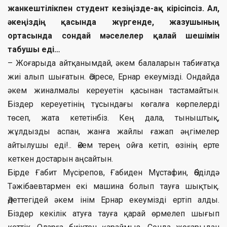
жанкештілікпен студент кезіңізде-ақ кірісіпсіз. Ал,
әкеңіздің қасында жүргенде, жазушының
ортасында сондай мәселелер қалай шешімін
табушы еді…
– Жоғарыда айтқанымдай, әкем балаларын табиғатқа
жиі алып шығатын. Әсіресе, Ернар екеумізді. Ондайда
әкем жиналмалы кереуетін қасынан тастамайтын.
Біздер кереуетінің тұсындағы көгалға көрпелерді
төсеп, жата кететінбіз. Кең дала, тыныштық,
жұлдызды аспан, жанға жайлы ғажап әңгімелер
айтылушы еді!.. Әкем терең ойға кетіп, өзінің ерте
кеткен достарын аңсайтын.
Бірде Ғабит Мүсірепов, Ғабиден Мұстафин, Әбділдә
Тәжібаевтармен екі машина болып тауға шықтық.
Әдеттегідей әкем інім Ернар екеумізді ертіп алды.
Біздер кекілік атуға тауға қарай өрмелеп шығып