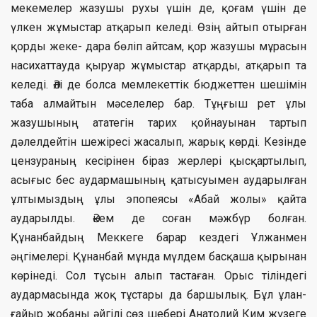
мекемелер жазушы рухы үшін де, қоғам үшін де
үлкен жұмыстар атқарып келеді. Өзің айтып отырған
қорды жеке- дара бөліп айтсам, қор жазушы мұрасын
насихаттауда қыруар жұмыстар атқарды, атқарып та
келеді. Әлі де болса мемлекеттік бюджеттен шешімін
таба алмайтын мәселелер бар. Тұңғыш рет ұлы
жазушының ататегін тарих қойнауынан тартып
дәлелдейтін шежіресі жасалып, жарық көрді. Кезінде
цензураның кесірінен біраз жерлері қысқартылып,
асығыс бес аудармашының қатысуымен аударылған
ұлтымыздың ұлы эпопеясы «Абай жолы» қайта
аударылды. Әкем де соған мәжбүр болған.
Құнанбайдың Меккеге барар кездегі Ұлжанмен
әңгімелері. Құнанбай мұнда мүлдем басқаша қырынан
көрінеді. Сол тұсын алып тастаған. Орыс тіліндегі
аудармасында жоқ тұстары да баршылық. Бұл ұлан-
ғайыр жобаны әйгілі сөз шебері Анатолий Ким жүзеге