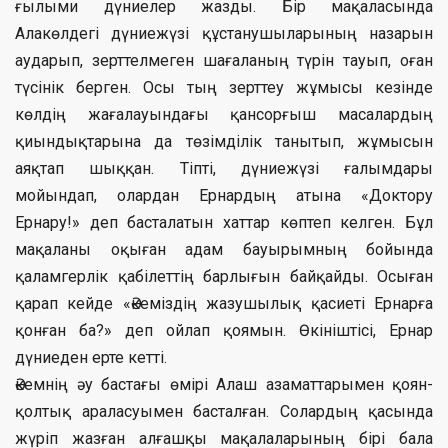
ғылыми дүниелер жазды. Бір мақаласында
Алакөлдегі дүниежүзі құстанушыларының назарын
аударып, зерттелмеген шағаланың түрін тауып, оған
түсінік берген. Осы тың зерттеу жұмысы кезінде
көлдің жағалауындағы қансорғыш масалардың
қиындықтарына да төзімділік танытып, жұмысын
аяқтап шыққан. Тіпті, дүниежүзі ғалымдары
мойындап, олардан Ернардың атына «Доктору
Ернару!» деп басталатын хаттар көптеп келген. Бұл
мақаланы оқыған адам бауырымның бойында
қаламгерлік қабілеттің барлығын байқайды. Осыған
қарап кейде «Әкеміздің жазушылық қасиеті Ернарға
қонған ба?» деп ойлап қоямын. Өкініштісі, Ернар
дүниеден ерте кетті.
Әкемнің әу бастағы өмірі Алаш азаматтарымен қоян-
қолтық араласуымен басталған. Солардың қасында
жүріп жазған алғашқы мақалаларының бірі бала