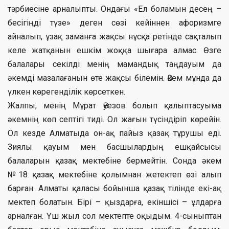
тәрбиесіне арналыпты. Ондағы «Ел боламын десең –
бесігіңді түзе» деген сөзі кейіннен афоризмге
айналып, ұзақ заманға жақсы нұсқа ретінде сақталып
келе жатқанын ешкім жоққа шығара алмас. Өзге
балалары секілді менің мамандық таңдауым да
әкемді мазалағанын өте жақсы білемін. Әкем мұнда да
үлкен көрегенділік көрсеткен.
Жалпы, менің Мұрат Әуезов болып қалыптасуыма
әкемнің көп септігі тиді. Ол жағын түсіндіріп көрейін.
Ол кезде Алматыда он-ақ пайыз қазақ тұрушы еді.
Зиялы қауым мен басшылардың ешқайсысы
балаларын қазақ мектебіне бермейтін. Сонда әкем
№18 қазақ мектебіне қолымнан жетектеп өзі алып
барған. Алматы қаласы бойынша қазақ тілінде екі-ақ
мектеп болатын. Бірі – қыздарға, екіншісі – ұлдарға
арналған. Үш жыл сол мектепте оқыдым. 4-сыныптан