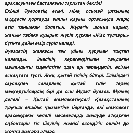
араласуымен басталғаны тарихтан белгілі.
Екінші Әуезовтің есімі, міне, осылай ұлтының
мүддесін қорғауда зиялы қауым ортасында жарқ
етіп танылған болатын. Жүрегін шоққа қарып,
жанын табаға қуырып жүріп құрған «Жас тұлпары»
бүгінге дейін өмір сүріп келеді.
Әуезовтің жалғасы тек ұйым құрумен тоқтап
қалмады. Әкесінің көрегендігімен таңдаған
мамандығы ізденістігін одан әрі тереңдетіп, есімін
асқақтата түсті. Яғни, қытай тілінің білгірі. Еліміздегі
саусақпен санарлық қытай тілін терең
меңгерушілердің бірі де осы Мұрат Әуезов. Мұның
дәлелі – Қытай мемлекетіндегі Қазақстанның
тұңғыш елшілік қызметіне барғанда, екі мемлекет
арасындағы келелі мәселелерді шешуде атқарған
еңбектерін тіл білуінің жемісі екендігін ешкім де
жоққа шығара алмас.