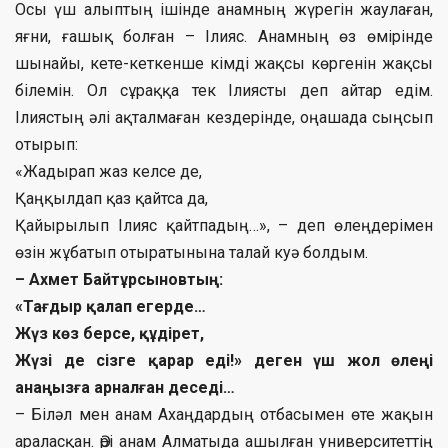
Осы үш алыптың ішінде анамның жүрегін жаулаған,
яғни, ғашық болған – Ілияс. Анамның өз өмірінде
шынайы, кете-кеткенше кімді жақсы көргенін жақсы
білемін. Ол сұраққа тек Ілиясты деп айтар едім.
Ілиястың әлі ақталмаған кездерінде, оңашада сыңсып
отырып:
«Жадырап жаз келсе де,
Қаңқылдап қаз қайтса да,
Қайырылып Ілияс қайтпадың…», – деп өлеңдерімен
өзін жұбатып отыратынына талай куә болдым.
– Ахмет Байтұрсыновтың:
«Тағдыр қалап егерде…
Жүз көз берсе, құдірет,
Жүзі де сізге қарар еді!» деген үш жол өлеңі
анаңызға арналған деседі…
– Біләл мен анам Ахаңдардың отбасымен өте жақын
араласқан. Әрі анам Алматыда ашылған университеттің