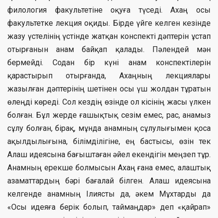
филология факультетіне оқуға түседі. Ахаң осы
факультетке лекция оқиды. Бірде үйге келген кезінде
жазу үстелінің үстінде жатқан конспекті дәптерін ұстап
отырғанын анам байқап қалады. Пәлендей мән
бермейді. Содан бір күні анам конспектілерін
қарастырып отырғанда, Ахаңның лекциялары
жазылған дәптерінің шетінен осы үш жолдан тұратын
өлеңді көреді. Сол кездің өзінде ол кісінің жасы үлкен
болған. Бұл жерде ғашықтық сезім емес, рас, анамыз
сұлу болған, бірақ, мұнда анамның сұлулығымен қоса
ақылдылығына, білімділігіне, ең бастысы, өзін тек
Алаш идеясына бағыштаған әйел екендігін меңзеп тұр.
Анамның ерекше болмысын Ахаң ғана емес, алаштық
азаматтардың бәрі бағалай білген. Алаш идеясына
келгенде анамның Ілиясты да, әкем Мұхтарды да
«Осы идеяға берік болып, таймаңдар» деп «қайрап»