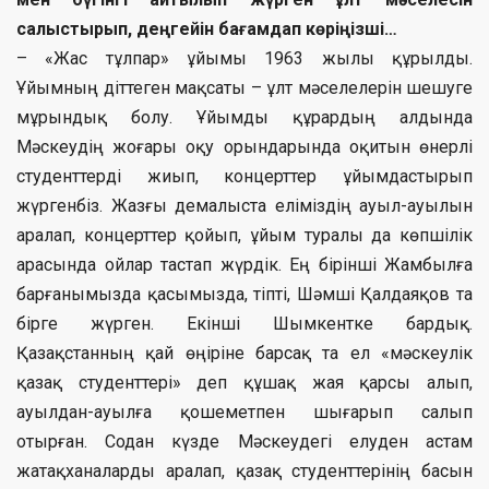
салыстырып, деңгейін бағамдап көріңізші…
– «Жас тұлпар» ұйымы 1963 жылы құрылды.
Ұйымның діттеген мақсаты – ұлт мәселелерін шешуге
мұрындық болу. Ұйымды құрардың алдында
Мәскеудің жоғары оқу орындарында оқитын өнерлі
студенттерді жиып, концерттер ұйымдастырып
жүргенбіз. Жазғы демалыста еліміздің ауыл-ауылын
аралап, концерттер қойып, ұйым туралы да көпшілік
арасында ойлар тастап жүрдік. Ең бірінші Жамбылға
барғанымызда қасымызда, тіпті, Шәмші Қалдаяқов та
бірге жүрген. Екінші Шымкентке бардық.
Қазақстанның қай өңіріне барсақ та ел «мәскеулік
қазақ студенттері» деп құшақ жая қарсы алып,
ауылдан-ауылға қошеметпен шығарып салып
отырған. Содан күзде Мәскеудегі елуден астам
жатақханаларды аралап, қазақ студенттерінің басын