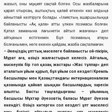
жазып, оны мұқият сақтай білген. Осы жазбаларына
қарап отырсаң, аштықтың қалай өткенін көз алдыңа
айнытпай келтіруге болады. «Ілиястың ашаршылыққа
байланысты «Ақ қала» атты үлкен поэмасы болған.
Қатал заманына лағынетін айтып жазғаны» деп
айтқанын естігенмін. Бұл поэманың атауы
болғанымен, неге екенін қайдам, жазба сақталмаған.
– Әкеңіздің ұлттық мәселеге байланысты ой-пікірін,
Мұрат аға, өзіңіз жалғастырып келесіз. Айталық,
мәскеулік бір топ қазақ жастары «Жас тұлпар» деп
аталатын ұйым құрып, бұл ұйым сол кездегі Кремль
басшылары мен Қазақстандағы интернационализм
қазанында қайнап шыққан басшылардың зәресін
алыпты. Басты таңғалдырғаны – ұйымның
басшысы Мұхтар Әуезовтің баласы Мұрат Әуезов
екендігі. Өзіңіз көтерген сол кездегі ұлт мәселесі
мен бүгінгі айтылып жүрген ұлт мәселесін