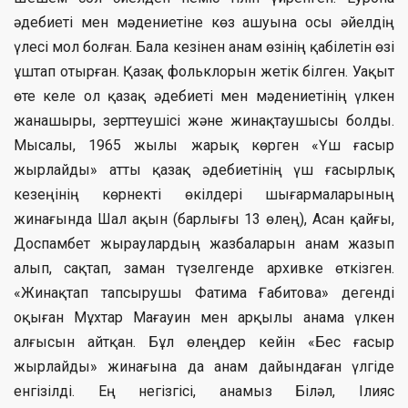
әдебиеті мен мәдениетіне көз ашуына осы әйелдің
үлесі мол болған. Бала кезінен анам өзінің қабілетін өзі
ұштап отырған. Қазақ фольклорын жетік білген. Уақыт
өте келе ол қазақ әдебиеті мен мәдениетінің үлкен
жанашыры, зерттеушісі және жинақтаушысы болды.
Мысалы, 1965 жылы жарық көрген «Үш ғасыр
жырлайды» атты қазақ әдебиетінің үш ғасырлық
кезеңінің көрнекті өкілдері шығармаларының
жинағында Шал ақын (барлығы 13 өлең), Асан қайғы,
Доспамбет жыраулардың жазбаларын анам жазып
алып, сақтап, заман түзелгенде архивке өткізген.
«Жинақтап тапсырушы Фатима Ғабитова» дегенді
оқыған Мұхтар Мағауин мен арқылы анама үлкен
алғысын айтқан. Бұл өлеңдер кейін «Бес ғасыр
жырлайды» жинағына да анам дайындаған үлгіде
енгізілді. Ең негізгісі, анамыз Біләл, Ілияс