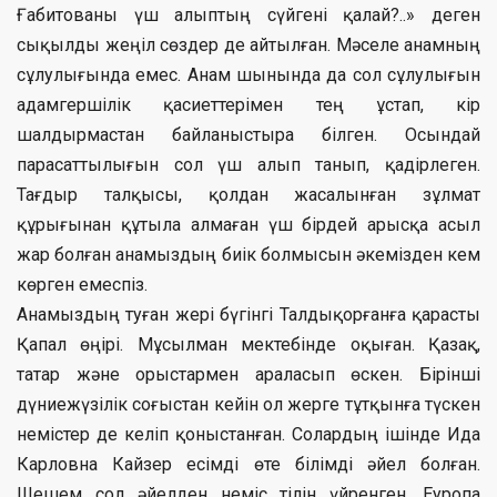
Ғабитованы үш алыптың сүйгені қалай?..» деген
сықылды жеңіл сөздер де айтылған. Мәселе анамның
сұлулығында емес. Анам шынында да сол сұлулығын
адамгершілік қасиеттерімен тең ұстап, кір
шалдырмастан байланыстыра білген. Осындай
парасаттылығын сол үш алып танып, қадірлеген.
Тағдыр талқысы, қолдан жасалынған зұлмат
құрығынан құтыла алмаған үш бірдей арысқа асыл
жар болған анамыздың биік болмысын әкемізден кем
көрген емеспіз.
Анамыздың туған жері бүгінгі Талдықорғанға қарасты
Қапал өңірі. Мұсылман мектебінде оқыған. Қазақ,
татар және орыстармен араласып өскен. Бірінші
дүниежүзілік соғыстан кейін ол жерге тұтқынға түскен
немістер де келіп қоныстанған. Солардың ішінде Ида
Карловна Кайзер есімді өте білімді әйел болған.
Шешем сол әйелден неміс тілін үйренген. Еуропа