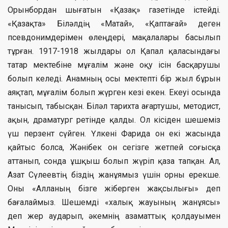
Орынбордан шығатын «Қазақ» газетінде істейді.
«Қазақта» Біләлдің «Матай», «Қаптағай» деген
псевдонимдерімен өлеңдері, мақалалары басылып
тұрған. 1917-1918 жылдары ол Қапал қаласындағы
татар мектебіне мұғалім және оқу ісін басқарушы
болып келеді. Анамның осы мектепті бір жыл бұрын
аяқтап, мұғалім болып жүрген кезі екен. Екеуі осында
танысып, табысқан. Біләл тарихта ағартушы, методист,
ақын, драматург ретінде қалды. Ол кісіден шешеміз
үш перзент сүйген. Үлкені Фарида он екі жасында
қайтыс болса, Жәнібек он сегізге жетпей соғысқа
аттанып, сонда ұшқыш болып жүріп қаза тапқан. Ал,
Азат Сүлеевтің біздің жанұямыз үшін орны ерекше.
Оны «Алланың бізге жіберген жақсылығы» деп
бағалаймыз. Шешемді «халық жауының жанұясы»
деп жер аударып, әкемнің азаматтық қолдауымен