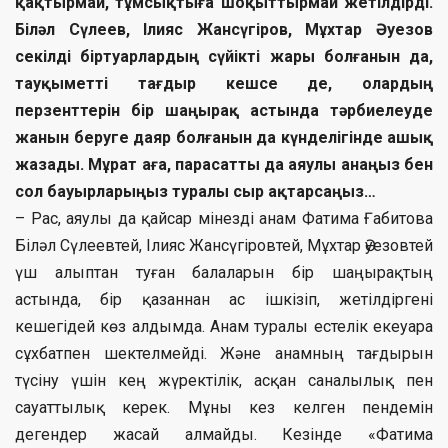
қақтырмай, тұмсықтыға шоқыттырмай жетілдірді.
Біләл Сүлеев, Ілияс Жансүгіров, Мұхтар Әуезов
секілді біртуарлардың сүйікті жары болғанын да,
тауқыметті тағдыр кешсе де, олардың
перзенттерін бір шаңырақ астында тәрбиелеуде
жанын беруге даяр болғанын да күнделігінде ашық
жазады. Мұрат аға, парасатты да аяулы анаңыз бен
сол бауырларыңыз туралы сыр ақтарсаңыз…
– Рас, аяулы да қайсар мінезді анам Фатима Ғабитова
Біләл Сүлеевтей, Ілияс Жансүгіровтей, Мұхтар Әуезовтей
үш алыптан туған балаларын бір шаңырақтың
астында, бір қазаннан ас ішкізіп, жетілдіргені
кешегідей көз алдымда. Анам туралы естелік екеуара
сұхбатпен шектелмейді. Және анамның тағдырын
түсіну үшін кең жүректілік, асқан саналылық пен
сауаттылық керек. Мұны кез келген пендемін
дегендер жасай алмайды. Кезінде «Фатима