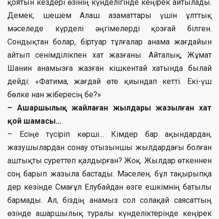
қоятын кездері өзінің күнделігінде кеңірек айтылады.
Демек, шешем Алаш азаматтары үшін ұлттық
мәселеде күрделі әңгімелерді қозғай білген.
Сондықтан болар, біртуар тұлғалар анама жағдайын
айтып сенімділікпен хат жазғаны. Айталық, Жұмат
Шанин анамызға жазған кішкентай хатында былай
дейді: «Фатима, жағдай өте қиындап кетті. Екі-үш
бөлке нан жібересің бе?»
– Ашаршылық жайлаған жылдары жазылған хат
қой шамасы…
– Есіңе түсіріп көрші… Кімдер бар ақындардан,
жазушылардан сонау отызыншы жылдардағы болған
аштықты суреттеп қалдырған? Жоқ. Жылдар өткеннен
соң барып жазыла бастады. Мәселен, бұл тақырыпқа
дер кезінде Смағұл Елубайдан өзге ешкімнің батылы
бармады. Ал, біздің анамыз сол солақай саясаттың
өзінде ашаршылық туралы күнделіктерінде кеңірек