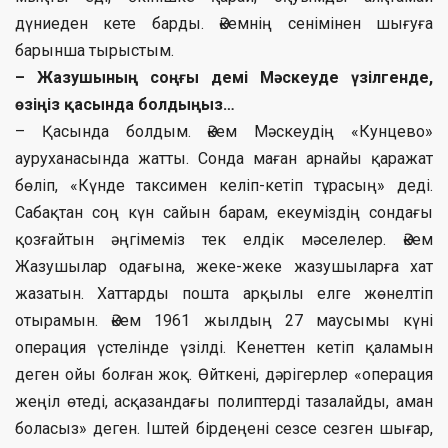
дүниеден кете барды. Әкемнің сенімінен шығуға
барынша тырыстым.
– Жазушының соңғы демі Мәскеуде үзілгенде,
өзіңіз қасында болдыңыз…
– Қасында болдым. Әкем Мәскеудің «Кунцево»
ауруханасында жатты. Сонда маған арнайы қаражат
бөліп, «Күнде таксимен келіп-кетіп тұрасың» деді.
Сабақтан соң күн сайын барам, екеуміздің сондағы
қозғайтын әңгімеміз тек елдік мәселелер. Әкем
Жазушылар одағына, жеке-жеке жазушыларға хат
жазатын. Хаттарды пошта арқылы елге жөнелтіп
отырамын. Әкем 1961 жылдың 27 маусымы күні
операция үстелінде үзілді. Кенеттен кетіп қаламын
деген ойы болған жоқ. Өйткені, дәрігерлер «операция
жеңіл өтеді, асқазандағы полиптерді тазалайды, аман
боласыз» деген. Іштей бірдеңені сезсе сезген шығар,