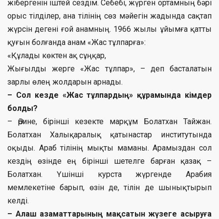
жібергенін іштей сездім. Себебі, жүрген ортамның бәрі
орыс тілділер, ана тілінің сөз мәйегін жадында сақтап
жүрсін дегені ғой анамның. 1966 жылы ұйымға қатты
қуғын болғанда анам «Жас тұлпарға»:
«Құлады көктен ақ сұңқар,
Жығылды жерге «Жас тұлпар», – деп басталатын
зарлы өлең жолдарын арнады.
– Сол кезде «Жас тұлпардың» құрамында кімдер
болды?
– Әрине, бірінші кезекте марқұм Болатхан Тайжан.
Болатхан Халықаралық қатынастар институтында
оқыды. Араб тілінің мықты маманы. Арамыздан сол
кездің өзінде ең бірінші шетелге барған қазақ –
Болатхан. Үшінші курста жүргенде Арабия
мемлекетіне барып, өзін де, тілін де шынықтырып
келді.
– Алаш азаматтарының мақсатын жүзеге асыруға