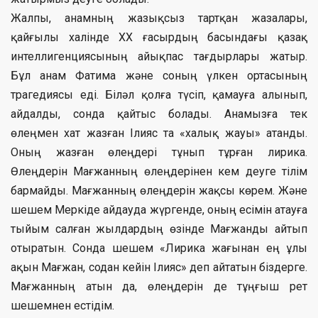
Жалпы, анамның жазықсыз тартқан жазалары,
қайғылы халінде ХХ ғасырдың басындағы қазақ
интеллигенциясының айықпас тағдырлары жатыр.
Бұл анам Фатима және соның үлкен ортасының
трагедиясы еді. Біләл қолға түсіп, қамауға алынып,
айдалды, сонда қайтыс болады. Анамызға тек
өлеңмен хат жазған Ілияс та «халық жауы» атанды.
Оның жазған өлеңдері тұнып тұрған лирика.
Өлеңдерін Мағжанның өлеңдерінен кем деуге тілім
бармайды. Мағжанның өлеңдерін жақсы көрем. Және
шешем Меркіде айдауда жүргенде, оның есімін атауға
тыйым салған жылдардың өзінде Мағжанды айтып
отыратын. Сонда шешем «Лирика жағынан ең ұлы
ақын Мағжан, содан кейін Ілияс» деп айтатын біздерге.
Мағжанның атын да, өлеңдерін де тұңғыш рет
шешемнен естідім.