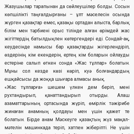
Жазушылар тарапынан да сөйлеушілер болды. Сосын
көпшілікті таңғалдырғаны – ұлт мәселесін осында
жүрген қазақтар емес, қазақы ортадан алыста, барлық
білім мен тәрбиені орыс тілінде алған өрімдей жас
жігіттердің батылдықпен көтергендері еді. Сондай-ақ,
кеудесінде намысы бар қазақтарды жігерлендіріп,
өздерінің кім екендерін, ертең кім боларын ойлауды
естеріне салып өткен сонда «Жас тұлпар» болатын.
Мұны сол кезде көзі көріп, куә болғандардың
ешқайсысы да жоққа шығара алмасы анық.
«Жас тұлпарға» шешем үлкен дем беріп, мені
рухтандырып, қанаттандырып отырды. Алаш
азаматтарының ортасында жүріп, өмірлік тәжірибе
жинаған анамның қолдауы мен үшін қажет те
болатын. Бірде анам Мәскеуге қазақтың жүз мақал-
мәтелін машинкада теріп, хатпен жіберіпті. Не үшін