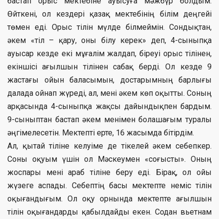
бастап орыс мектебіне ауысуға мәжбүр болдым.
Өйткені, ол кездері қазақ мектебінің білім деңгейі
төмен еді. Орыс тілін мүлде білмеймін. Сондықтан,
әкем «тіл – қару, оны білу керек» деп, 4-сыныпқа
ауысар кезде екі мұғалім жалдап, біреуі орыс тілінен,
екіншісі ағылшын тілінен сабақ берді. Ол кезде 9
жастағы ойын баласымын, достарымның барлығы
далада ойнап жүреді, ал, мені әкем көп оқытты. Соның
арқасында 4-сыныпқа жақсы дайындықпен бардым.
9-сыныптан бастап әкем менімен болашағым туралы
әңгімелесетін. Мектепті ерте, 16 жасымда бітірдім.
Ал, қытай тіліне келуіме де тікелей әкем себепкер.
Соны оқуым үшін ол Мәскеумен «соғысты». Оның
жоспары мені араб тіліне беру еді. Бірақ, ол ойы
жүзеге аспады. Себептің басы мектепте неміс тілін
оқығандығым. Ол оқу орнында мектепте ағылшын
тілін оқығандарды қабылдайды екен. Содан вьетнам