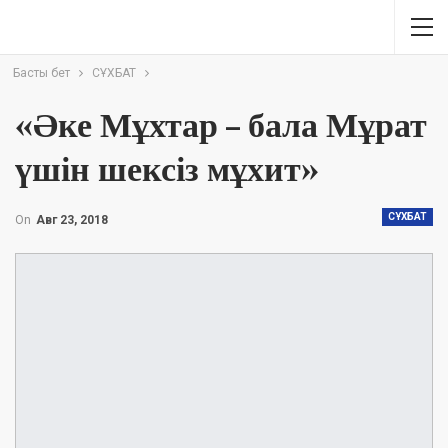
Басты бет
СҰХБАТ
«Әке Мұхтар – бала Мұрат
үшін шексіз мұхит»
СҰХБАТ
On
Авг 23, 2018