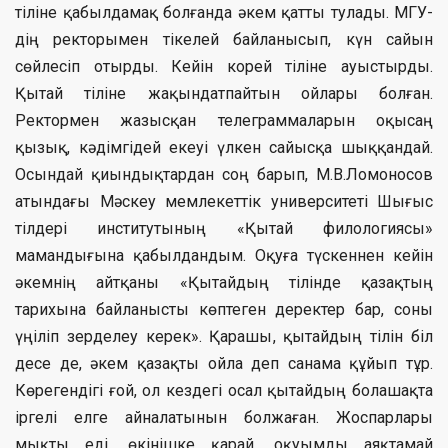
тіліне қабылдамақ болғанда әкем қатты тулады. МГУ-
дің ректорымен тікелей байланысып, күн сайын
сөйлесіп отырды. Кейін корей тіліне ауыстырды.
Қытай тіліне жақындатпайтын ойлары болған.
Ректормен жазысқан телеграммаларын оқысаң
қызық, кәдімгідей екеуі үлкен сайысқа шыққандай.
Осындай қиындықтардан соң барып, М.В.Ломоносов
атындағы Мәскеу мемлекеттік университеті Шығыс
тілдері институтының «Қытай филологиясы»
мамандығына қабылдандым. Оқуға түскеннен кейін
әкемнің айтқаны «Қытайдың тілінде қазақтың
тарихына байланысты көптеген деректер бар, соны
үңіліп зерделеу керек». Қарашы, қытайдың тілін біл
десе де, әкем қазақты ойла деп санама құйып тұр.
Көрегендігі ғой, ол кездегі осал қытайдың болашақта
іргелі елге айналатынын болжаған. Жоспарлары
мықты еді, өкінішке қарай, оқуымды аяқтамай