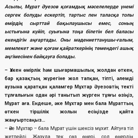
Асылы, Мұрат Әуезов қоғамдық мәселелерде үнемі
сергек болуды ескертіп, тартыс пен таласқа толы
өмірдің сырттай бақылаушысы емес, соның
ыстығына күйіп, суығына тоңа білетін бел баласы
екендігін аңғартады. Оны мәдениеттанушы-ғалым,
мемлекет және қоғам қайраткерінің төмендегі ашық
әңгімесінен байқауға болады.
– Үлкен өмірлік һәм шығармашылық жолдан өткен,
бар қазақтың жүрегіне жол тапқан, тіпті, әлемді
аузына қаратқан қаламгер Мұхтар Әуезовтің текті
тұлғалығын одан әрі танытып жүрген тұяғы өзіңіз,
Мұрат аға. Ендеше, әке Мұхтар мен бала Мұраттың
өткен тіршілік жолын есіңізде қайта
жаңғыртсаңыз…
– Әке Мұхтар – бала Мұрат үшін шексіз мұхит. Айтуға тіл
жетпейді. Жазуда тек сөз өнері, сол өнердің