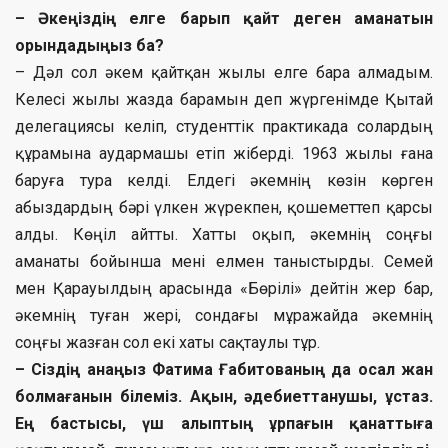
– Әкеңіздің елге барып қайт деген аманатын
орындадыңыз ба?
– Дәл сол әкем қайтқан жылы елге бара алмадым.
Келесі жылы жазда барамын деп жүргенімде Қытай
делегациясы келіп, студенттік практикада солардың
құрамына аудармашы етіп жіберді. 1963 жылы ғана
баруға тура келді. Елдегі әкемнің көзін көрген
абыздардың бәрі үлкен жүрекпен, қошеметтеп қарсы
алды. Көңіл айтты. Хатты оқып, әкемнің соңғы
аманаты бойынша мені елмен таныстырды. Семей
мен Қарауылдың арасында «Бөрілі» дейтін жер бар,
әкемнің туған жері, сондағы мұражайда әкемнің
соңғы жазған сол екі хаты сақтаулы тұр.
– Сіздің анаңыз Фатима Ғабитованың да осал жан
болмағанын білеміз. Ақын, әдебиеттанушы, ұстаз.
Ең бастысы, үш алыптың ұрпағын қанаттыға