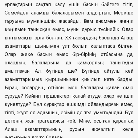
ұрпақтарын сақтап қалу үшін басын бәйгеге тігіп,
Семейден анамды балаларымен алдыртып, Меркіде
тұруына мүмкіншілік жасайды. Әкем анаммен жеңіл
көңілмен танысқан емес, мұны дұрыс түсінейік. Олар
ынтымақты орта болған. ХХ ғасырдың басында Алаш
азаматтары шынымен ұлт болып қалыптаса білген.
Олар жеке басын емес бір-бірінің отбасына да,
олардың балаларына да қамқорлық танытуды
ұмытпаған. Ал, бүгінде ше? Бүгінде айтулы кей
азаматтарымыз қыршынынан қиылып кете барды.
Бірақ, солардың отбасы мен балалары қалай өмір
сүруде? Кейінгі тіршіліктері қалай өтуде, олар не ішіп
күнелтуде? Бұл сұрақтар ешкімді ойландырған емес,
тіпті, жұрт ол адамның есімін де тез ұмытқандай. Бұл
дегенің жан трагедиясы ғой. Міне, осыған қарап-ақ
Алаш азаматтарының рухын жоғалтып келе
жатырмыз деуге болады.