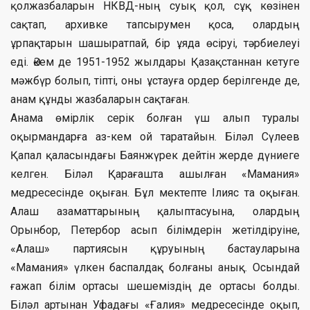
қолжазбаларын НКВД-ның суық қол, сұқ көзінен
сақтап, архивке тапсырумен қоса, олардың
ұрпақтарын шашыратпай, бір ұяда өсіруі, тәрбиелеуі
еді. Әкем де 1951-1952 жылдары Қазақстаннан кетуге
мәжбүр болып, тіпті, оны ұстауға ордер берілгенде де,
анам құнды жазбаларын сақтаған.
Анама өмірлік серік болған үш алып туралы
оқырмандарға аз-кем ой таратайын. Біләл Сүлеев
Қапал қаласындағы Баянжүрек дейтін жерде дүниеге
келген. Біләл Қарағашта ашылған «Мамания»
медресесінде оқыған. Бұл мектепте Ілияс та оқыған.
Алаш азаматтарының қалыптасуына, олардың
Орынбор, Петербор асып білімдерін жетілдіруіне,
«Алаш» партиясын құруының бастауларына
«Мамания» үлкен баспалдақ болғаны анық. Осындай
ғажап білім ортасы шешеміздің де ортасы болды.
Біләл артынан Уфадағы «Ғалия» медресесінде оқып,