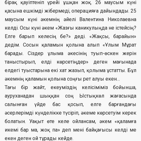
бірақ қауіптеніп үрейі ұшқан жоқ. 26 маусым күні
қасына ешкімді жібермеді, операцияға дайындады. 25
маусым күні әкемнің әйелі Валентина Николаевна
келді. Осы күні әкем «Жазғы каникулыңда не істейсің?
Елге барып келесің бе?» деді. «Жақсы, барайын»
дедім. Сосын қаламын қолына алып «Ұлым Мұрат
барады. Сіздер ұлыма әкесінің туып-өскен жерін
таныстырып, елді көрсетіңдер» деген мағынада
елдегі туыстарына екі хат жазып, қолыма ұстатты. Бұл
әкемнің қаламын қолына соңғы рет алуы екен…
Тағы бір жайт, екеуміздің келісіміміз бойынша,
ауруханадан шыққан соң Ыстықкөл жағасында
салынған үйде бас қосып, елге барғандағы
әсерлерімді күнделікке түсіріп, әкеме көрсетуім керек
болатын. Уақыт өте келе ойлансам, әкем «қаламға
икемі бар ма, жоқ па» деп мені байқағысы келді ме
екен деген ой тұрады кейде.