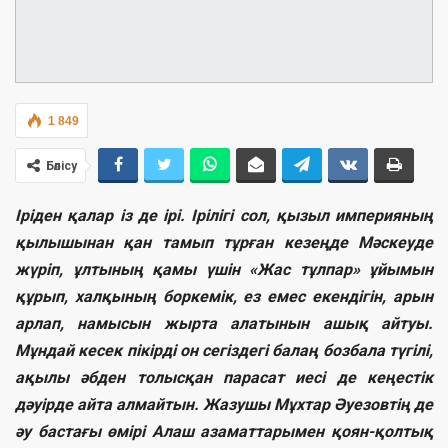
1 849
Бөлісу
Іріден қалар із де ірі. Ірілігі сол, қызыл империяның
қылышынан қан тамып тұрған кезеңде Мәскеуде
жүріп, ұлтының қамы үшін «Жас тұлпар» ұйымын
құрып, халқының боркемік, ез емес екендігін, арын
арлап, намысын жырта алатынын ашық айтуы.
Мұндай кесек пікірді он сегіздегі балаң бозбала түгілі,
ақылы әбден толысқан парасат иесі де кеңестік
дәуірде айта алмайтын. Жазушы Мұхтар Әуезовтің де
әу бастағы өмірі Алаш азаматтарымен қоян-қолтық