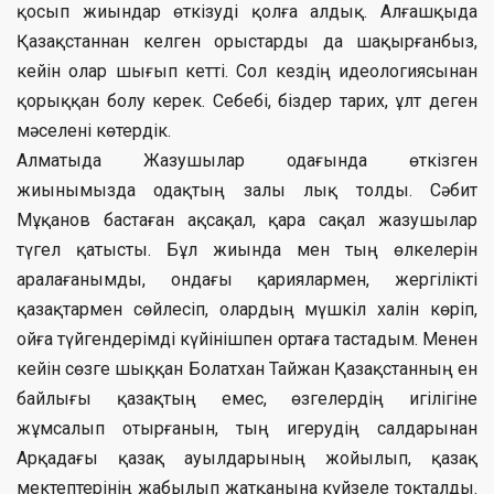
қосып жиындар өткізуді қолға алдық. Алғашқыда
Қазақстаннан келген орыстарды да шақырғанбыз,
кейін олар шығып кетті. Сол кездің идеологиясынан
қорыққан болу керек. Себебі, біздер тарих, ұлт деген
мәселені көтердік.
Алматыда Жазушылар одағында өткізген
жиынымызда одақтың залы лық толды. Сәбит
Мұқанов бастаған ақсақал, қара сақал жазушылар
түгел қатысты. Бұл жиында мен тың өлкелерін
аралағанымды, ондағы қариялармен, жергілікті
қазақтармен сөйлесіп, олардың мүшкіл халін көріп,
ойға түйгендерімді күйінішпен ортаға тастадым. Менен
кейін сөзге шыққан Болатхан Тайжан Қазақстанның ен
байлығы қазақтың емес, өзгелердің игілігіне
жұмсалып отырғанын, тың игерудің салдарынан
Арқадағы қазақ ауылдарының жойылып, қазақ
мектептерінің жабылып жатқанына күйзеле тоқталды.