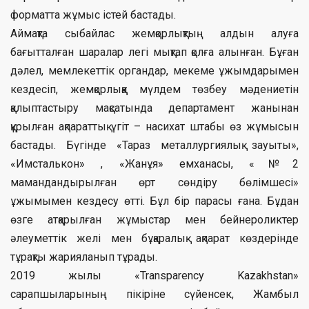
форматта жұмыс істей бастады.
Аймақта сыбайлас жемқорлықтың алдын алуға
бағытталған шаралар легі мықтап қолға алынған. Бұған
дәлел, мемлекеттік органдар, мекеме ұжымдарымен
кездесіп, жемқорлыққа мүлдем төзбеу мәдениетін
қалыптастыру мақсатында департамент жанынан
құрылған ақпараттық үгіт – насихат штабы өз жұмысын
бастады. Бүгінде «Тараз металлургиялық зауыты»,
«Имсталькон» , «Жанұя» емханасы, «№2
мамандандырылған өрт сөндіру бөлімшесі»
ұжымымен кездесу өтті. Бұл бір парасы ғана. Бұдан
өзге атқарылған жұмыстар мен бейнероликтер
әлеуметтік желі мен бұқаралық ақпарат көздерінде
тұрақты жарияланып тұрады.
2019 жылы «Transparency Kazakhstan»
сарапшыларының пікіріне сүйенсек, Жамбыл