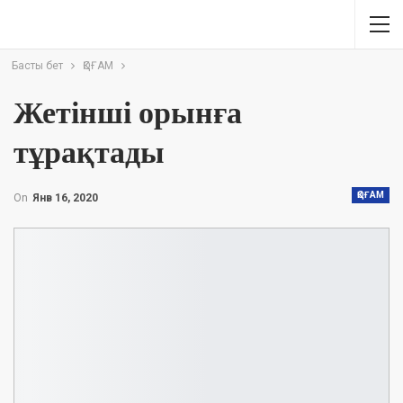
Басты бет
ҚОҒАМ
Жетінші орынға
тұрақтады
ҚОҒАМ
On
Янв 16, 2020