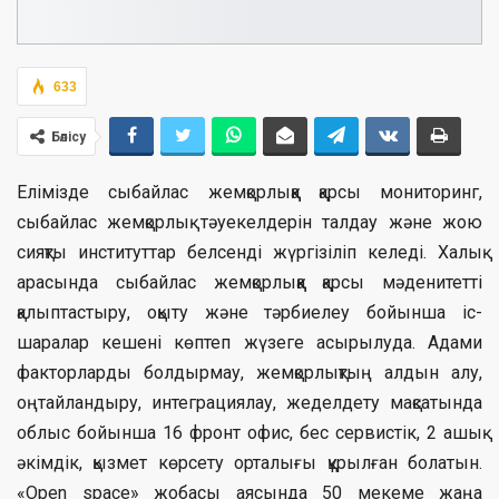
633
Бөлісу
Елімізде сыбайлас жемқорлыққа қарсы мониторинг,
сыбайлас жемқорлық тәуекелдерін талдау және жою
сияқты институттар белсенді жүргізіліп келеді. Халық
арасында сыбайлас жемқорлыққа қарсы мәденитетті
қалыптастыру, оқыту және тәрбиелеу бойынша іс-
шаралар кешені көптеп жүзеге асырылуда. Адами
факторларды болдырмау, жемқорлықтың алдын алу,
оңтайландыру, интеграциялау, жеделдету мақсатында
облыс бойынша 16 фронт офис, бес сервистік, 2 ашық
әкімдік, қызмет көрсету орталығы құрылған болатын.
«Open space» жобасы аясында 50 мекеме жаңа