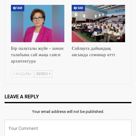
ҚОҒАМ
ҚОҒАМ
Бір палаталы жүйе – заман
Cайлауға дайындық
талабына сай жаңа саяси
аясында семинар өтті
архитектура
АЛДЫҢҒЫ
КЕЛЕСІ
LEAVE A REPLY
Your email address will not be published.