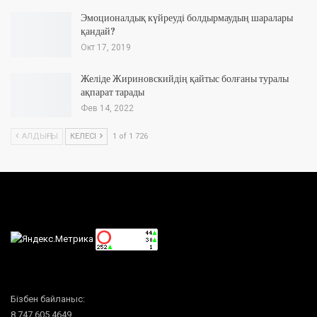
Эмоционалдық күйреуді болдырмаудың шаралары
қандай?
Окт 17, 2019
Желіде Жириновскийдің қайтыс болғаны туралы
ақпарат тарады
Фев 14, 2022
АЛДЫҢҒЫ
КЕЛЕСІ
1 of 1 726
Бізбен байланыс:
8 747 605 4649