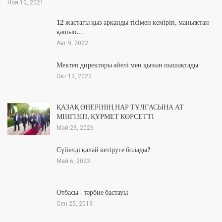
Ноя 10, 2021
12 жастағы қыз арқанды тісімен кеміріп, маньяктан
қашып…
Авг 9, 2022
Мектеп директоры әйелі мен қызын пышақтады
Окт 13, 2022
ҚАЗАҚ ӨНЕРІНІҢ НАР ТҰЛҒАСЫНА АТ
МІНГІЗІП, ҚҰРМЕТ КӨРСЕТТІ
Май 23, 2026
Сүйелді қалай кетіруге болады?
Май 6, 2023
Отбасы – тәрбие бастауы
Сен 25, 2019