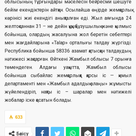
облысының тұрғындары мәселесін бейресми шешуге
бейім екендіктерін айтқан. Осылайша өңірде жемқорлық
көрінісі жиі екендігі анықталған еді. Жыл аяғында 24
желтоқсаннан 31 – не дейін құқықбұзушылық және қылмыс
бойынша, олардың жасалуына жол беретін себептері
мен жағдайларына «Talap» орталығы талдау жүргізді.
Республика бойынша 58336 азамат қатысқан талдаудың
нәтижесі жақсарған. Өйткені Жамбыл облысы 7 орынға
төмендеген. Алдағы уақытта, Жамбыл облысы
бойынша сыбайлас жемқорлыққа қарсы іс — қимыл
департаменті мен «Жамбыл адалдық алаңы» жұмысты
жүйелендіріп, нақты іс – шаралар мен нәтижелі
жобалар іске қосатын болады.
633
Бөлісу