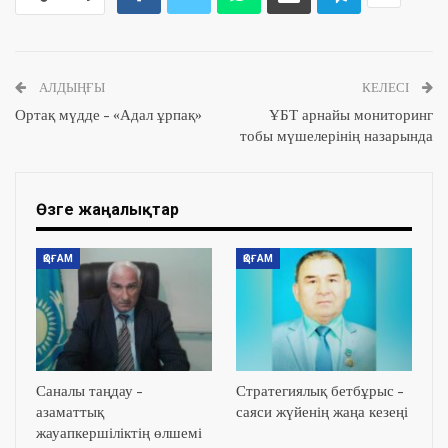
АЛДЫҢҒЫ
КЕЛЕСІ
Ортақ мүдде – «Адал ұрпақ»
ҰБТ арнайы мониторинг
тобы мүшелерінің назарында
Өзге жаңалықтар
ҚОҒАМ
ҚОҒАМ
Саналы таңдау –
Стратегиялық бетбұрыс –
азаматтық
саяси жүйенің жаңа кезеңі
жауапкершіліктің өлшемі