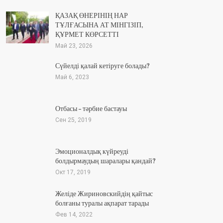
ҚАЗАҚ ӨНЕРІНІҢ НАР
ТҰЛҒАСЫНА АТ МІНГІЗІП,
ҚҰРМЕТ КӨРСЕТТІ
Май 23, 2026
Сүйелді қалай кетіруге болады?
Май 6, 2023
Отбасы – тәрбие бастауы
Сен 25, 2019
Эмоционалдық күйреуді
болдырмаудың шаралары қандай?
Окт 17, 2019
Желіде Жириновскийдің қайтыс
болғаны туралы ақпарат тарады
Фев 14, 2022