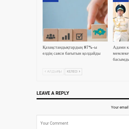
Қазақстандықтардың 87%-ы
Адами к
елдің саяси бағытын қолдайды
мемлеке
басымды
АЛДЫҢҒЫ
КЕЛЕСІ
LEAVE A REPLY
Your email