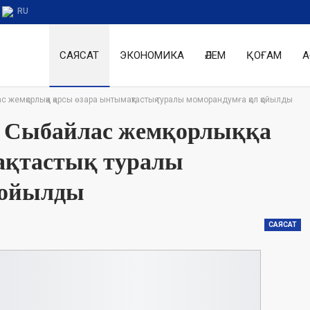
RU
САЯСАТ
ЭКОНОМИКА
ӘЛЕМ
ҚОҒАМ
А
емқорлыққа қарсы өзара ынтымақтастық туралы моморандумға қол қойылды
 Сыбайлас жемқорлыққа
ақтастық туралы
қойылды
САЯСАТ