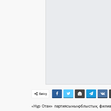
Бөлісу
«Нұр Отан» партиясының облыстық фил