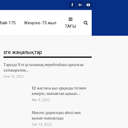
бай-175
Жеңіске-75 жыл
ТАҒЫ
Өзге жаңалықтар
Таразда Ұлт ұстазының мерейтойына арналған
халықаралық…
Ноя 10, 2021
12 жастағы қыз арқанды тісімен
кеміріп, маньяктан қашып…
Авг 9, 2022
Мектеп директоры әйелі мен
қызын пышақтады
Окт 13, 2022