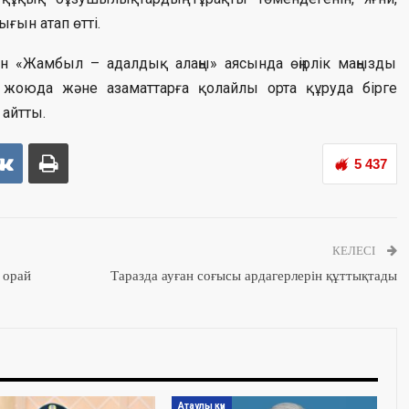
ығын атап өтті.
 «Жамбыл – адалдық алаңы» аясында өңірлік маңызды
жоюда және азаматтарға қолайлы орта құруда бірге
айтты.
5 437
КЕЛЕСІ
 орай
Таразда ауған соғысы ардагерлерін құттықтады
Атаулы күн