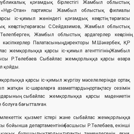
убликалық қоғамдық бірлестігі Жамбыл облыстық
, «Нұр-Отан» партиясы Жамбыл облыстық филиалы
сы іс-қимыл жөніндегі қоғамдық кеңестің төрағасы
 кеңестің төрағасы С.Сейдазимов, Жамбыл облыстық
Төлепберген, Жамбыл облыстық ардагерлер кеңесінің
 кәсіпкерлер Палатасының директоры М.Шәкербек, ҚР
лас жемқорлыққа қарсы іс-қимыл агенттігінің Жамбыл
шысы Р.Төлебаев Сыбайлас жемқорлыққа қарсы өзара
л қойды.
қорлыққа қарсы іс-қимыл жүргізу мәселелерінде ортақ
п жатқан іс-шараларға азаматтардың ортақтасу сезімін
ымдарының сыбайлас жемқорлыққа қарсы мәдениетін
 болуға бағытталған.
лекеттік қызмет істері және сыбайлас жемқорлыққа
сы бойынша департаментінің басшысы Р.Төлебаев, екінші
ұқық бұзушылықтардың тұрақты төмендегенін, яғни,