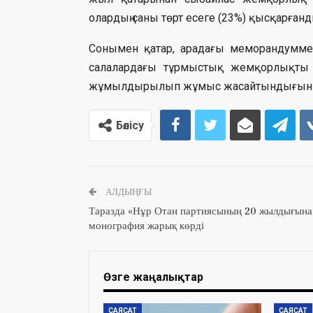
олардың саны төрт есеге (23%) қысқарғанд
Сонымен қатар, арадағы меморандуммен
салалардағы тұрмыстық жемқорлықты 
жұмылдырылып жұмыс жасайтындығын 
Бөлісу
АЛДЫҢҒЫ
Таразда «Нұр Отан партиясының 20 жылдығына
монография жарық көрді
Өзге жаңалықтар
САЯСАТ
САЯСАТ