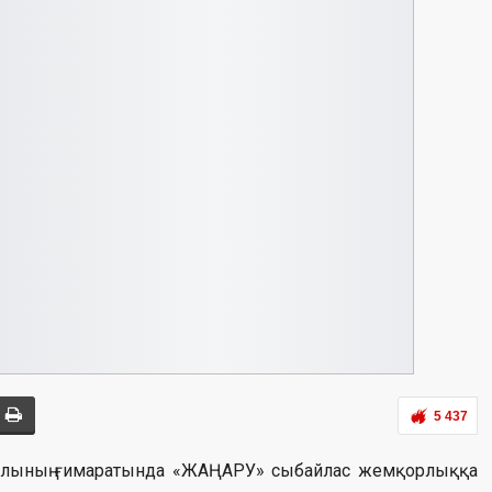
5 437
иалының ғимаратында «ЖАҢАРУ» сыбайлас жемқорлыққа