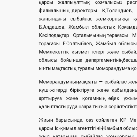
қарсы жалпыұлттық қозғалысы» респ
филиалының директоры Қ.Төлендиев
жанындағы сыбайлас жемқорлыққа қар
Б.Алдашов, Жамбыл облыстық Қоғамдық
Кәсіподақтар Орталығының төрағасы М.
төрағасы Е.Солтыбаев, Жамбыл облысы
Мемлекеттік қызмет істері және сыбай
облысы бойынша департаментінің бас
ынтымақтастық туралы моморандумға қо
Меморандумның мақсаты — сыбайлас жем
күш-жігерді біріктіруге және қабылданы
арттыруға және қоғамның, еңбек ұж
қалыптастыруда өзара тығыз серіктестікте
Жиын барысында, сөз сойлеген ҚР Мем
қарсы іс-қимыл агенттігінің Жамбыл облы
жыл қатарынан сыбайлас жемқорлық қ