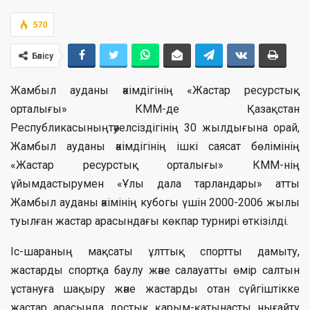
570
Бөлісу
Жамбыл ауданы әкімдігінің «Жастар ресурстық
орталығы» КММ-де Қазақстан
Республикасыныңтәуелсіздігінің 30 жылдығына орай,
Жамбыл ауданы әкімдігінің ішкі саясат бөлімінің
«Жастар ресурстық орталығы» КММ-нің
ұйымдастырумен «Ұлы дала тарландары» атты
Жамбыл ауданы әкімінің кубогы үшін 2000-2006 жылы
туылған жастар арасындағы көкпар турнирі өткізілді.
Іс-шараның мақсаты ұлттық спортты дамыту,
жастарды спортқа баулу және салауатты өмір салтын
ұстануға шақыру және жастарды отан сүйгіштікке
жастар арасында достық қарым-қатынасты нығайту