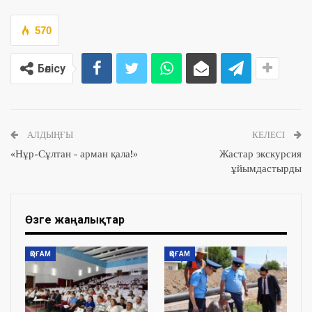
570
Бөлісу
АЛДЫҢҒЫ
КЕЛЕСІ
«Нұр-Сұлтан – арман қала!»
Жастар экскурсия
ұйымдастырды
Өзге жаңалықтар
ҚОҒАМ
ҚОҒАМ