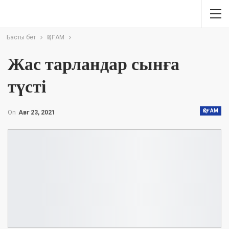
Басты бет
ҚОҒАМ
Жас тарландар сынға
түсті
ҚОҒАМ
On
Авг 23, 2021