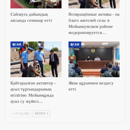
Cайлауға дайындық
Возвращённые активы – на
аясында семинар өтті
благо жителей села: в
Мойынкумском районе
модернизируется…
ҚОҒАМ
ҚОҒАМ
Қайтарылған активтер –
Жеке құраммен кездесу
ауыл тұрғындарының
өтті
игілігіне: Мойынқұмда
ауыз су жүйесі…
АЛДЫҢҒЫ
КЕЛЕСІ