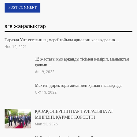
Өзге жаңалықтар
Таразда Ұлт ұстазының мерейтойына арналған халықаралық…
Ноя 10, 2021
12 жастағы қыз арқанды тісімен кеміріп, маньяктан
қашып…
Авг 9, 2022
Мектеп директоры әйелі мен қызын пышақтады
Окт 13, 2022
ҚАЗАҚ ӨНЕРІНІҢ НАР ТҰЛҒАСЫНА АТ
МІНГІЗІП, ҚҰРМЕТ КӨРСЕТТІ
Май 23, 2026