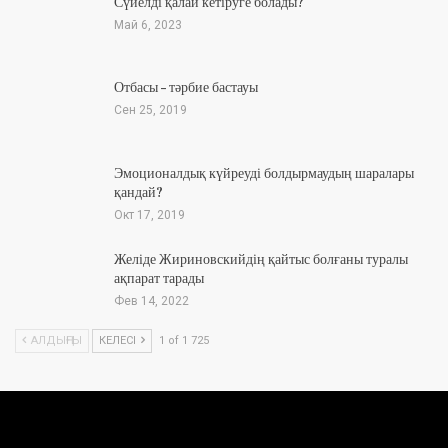
Сүйелді қалай кетіруге болады?
Май 6, 2023
Отбасы – тәрбие бастауы
Сен 25, 2019
Эмоционалдық күйреуді болдырмаудың шаралары
қандай?
Окт 17, 2019
Желіде Жириновскийдің қайтыс болғаны туралы
ақпарат тарады
Фев 14, 2022
АЛДЫҢҒЫ
КЕЛЕСІ
1 of 1 725