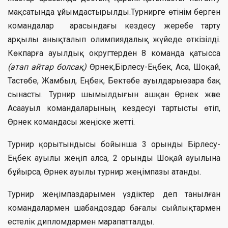
мақсатында ұйымдастырылды.Турнирге өтінім берген
командалар арасындағы кездесу жеребе тарту
арқылы анықталып олимпиядалық жүйеде өткізілді.
Көкпарға ауылдық округтерден 8 команда қатысса
(атап айтар болсақ)
Өрнек,Бірлесу-Еңбек, Аса, Шоқай,
Тастөбе, Жамбыл, Еңбек, Бектөбе ауылдарыөзара бақ
сынасты. Турнир шымылдығын ашқан Өрнек және
Асаауыл командаларының кездесуі тартысты өтіп,
Өрнек командасы жеңіске жетті.
Турнир қорытындысы бойынша 3 орынды Бірлесу-
Еңбек ауылы жеңіп алса, 2 орынды Шоқай ауылына
бұйырса, Өрнек ауылы турнир жеңімпазы атанды.
Турнир жеңімпаздарымен үздіктер деп танылған
командалармен шабандоздар бағалы сыйлықтармен
естелік дипломдармен марапатталды.