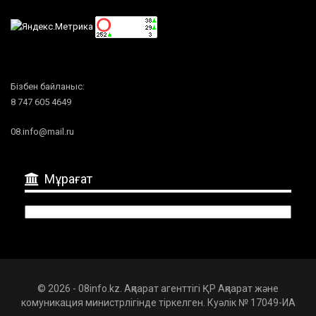
Бізбен байланыс:
8 747 605 4649
08.info@mail.ru
Мұрағат
Мұрағат
© 2026 - 08info.kz. Ақпарат агенттігі ҚР Ақпарат және
комуникация министрлігінде тіркелген. Куәлік № 17049-ИА