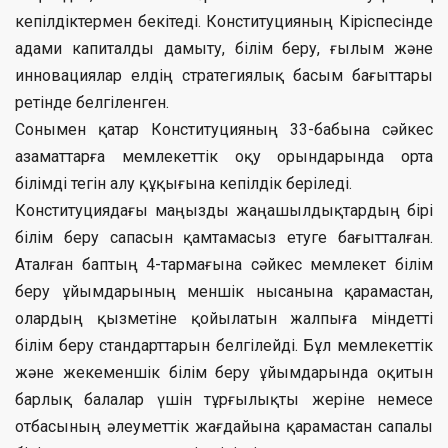
кепілдіктермен бекітеді. Конституцияның Кіріспесінде
адами капиталды дамыту, білім беру, ғылым және
инновациялар елдің стратегиялық басым бағыттары
ретінде белгіленген.
Сонымен қатар Конституцияның 33-бабына сәйкес
азаматтарға мемлекеттік оқу орындарында орта
білімді тегін алу құқығына кепілдік беріледі.
Конституциядағы маңызды жаңашылдықтардың бірі
білім беру сапасын қамтамасыз етуге бағытталған.
Аталған баптың 4-тармағына сәйкес мемлекет білім
беру ұйымдарының меншік нысанына қарамастан,
олардың қызметіне қойылатын жалпыға міндетті
білім беру стандарттарын белгілейді. Бұл мемлекеттік
және жекеменшік білім беру ұйымдарында оқитын
барлық балалар үшін тұрғылықты жеріне немесе
отбасының әлеуметтік жағдайына қарамастан сапалы