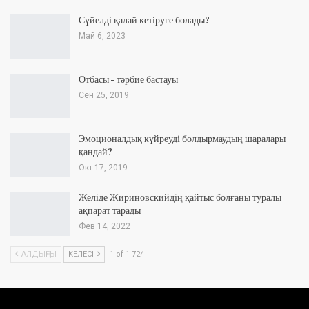
Сүйелді қалай кетіруге болады?
Май 6, 2023
Отбасы – тәрбие бастауы
Сен 25, 2019
Эмоционалдық күйреуді болдырмаудың шаралары
қандай?
Окт 17, 2019
Желіде Жириновскийдің қайтыс болғаны туралы
ақпарат тарады
Фев 14, 2022
АЛДЫҢҒЫ
КЕЛЕСІ
1 of 1 724