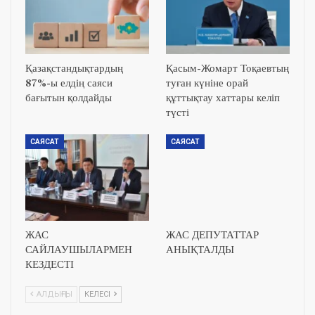
Қазақстандықтардың
Қасым-Жомарт Тоқаевтың
87%-ы елдің саяси
туған күніне орай
бағытын қолдайды
құттықтау хаттары келіп
түсті
САЯСАТ
САЯСАТ
ЖАС
ЖАС ДЕПУТАТТАР
САЙЛАУШЫЛАРМЕН
АНЫҚТАЛДЫ
КЕЗДЕСТІ
АЛДЫҢҒЫ
КЕЛЕСІ