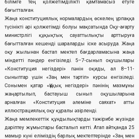
білімге тең қолжетімділікті қамтамасыз етуге
бағытталған.
Жаңа конституциялық нормалардың өскелең ұрпаққа
түсінікті әрі қолжетімді болуы мақсатында Оқу-ағарту
министрлігі құқықтық сауаттылықты арттыруға
бағытталған кешенді шараларды іске асыруда. Жаңа
оқу жылынан бастап мектеп бағдарламасына жаңа
міндетті пәндер енгізіледі. 5–7-сынып оқушылары
«Конституция негіздері» пәнін оқиды, ал 8–11-
сыныптар үшін «Заң мен тәртіп» курсы енгізіледі.
Сонымен қатар «Құқық негіздері» пәнінің мазмұны
жаңартылып, бастауыш сынып оқушыларына
арналған «Конституция әлеміне саяхат» атты
иллюстрациялық оқу құралы әзірленді.
Жаңа мемлекеттік құндылықтарды тәжірибе жүзінде
дәріптеу жұмыстары басталып кетті. Атап айтқанда 25
мамыр күні еліміздің барлық мектептерінде «Заң мен