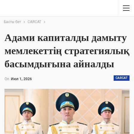
Басты бет
САЯСАТ
Адами капиталды дамыту
мемлекеттің стратегиялық
басымдығына айналды
САЯСАТ
On
Июл 1, 2026