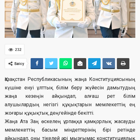
232
Бөлісу
Қазақстан Республикасының жаңа Конституциясының
күшіне енуі ұлттық білім беру жүйесін дамытудың
жаңа кезеңін айқындап, алғаш рет білім
алушылардың негізгі құқықтарын мемлекеттің ең
жоғары құқықтық деңгейінде бекітті.
Жаңа Ата Заң өскелең ұрпаққа қамқорлық жасауды
мемлекеттің басым міндеттерінің бірі ретінде
айқындап, оны тікелей әрі мызғымас конституциялық