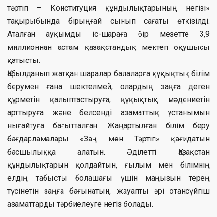
тәртіп – Конституция құндылықтарының негізі»
тақырыбында бірыңғай сынып сағаты өткізілді.
Аталған ауқымды іс-шараға бір мезетте 3,9
миллионнан астам қазақстандық мектеп оқушысы
қатысты.
Қабылданып жатқан шаралар балаларға құқықтық білім
берумен ғана шектелмей, олардың заңға деген
құрметін қалыптастыруға, құқықтық мәдениетін
арттыруға және белсенді азаматтық ұстанымын
нығайтуға бағытталған. Жаңартылған білім беру
бағдарламалары «Заң мен Тәртіп» қағидатын
басшылыққа алатын, Әділетті Қазақстан
құндылықтарын қолдайтын, ғылым мен білімнің
елдің табысты болашағы үшін маңызын терең
түсінетін заңға бағынатын, жауапты әрі отансүйгіш
азаматтарды тәрбиелеуге негіз болады.