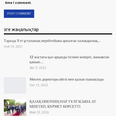
time I comment.
Өзге жаңалықтар
Таразда Ұлт ұстазының мерейтойына арналған халықаралық…
Ноя 10, 2021
12 жастағы қыз арқанды тісімен кеміріп, маньяктан
қашып…
Авг 9, 2022
Мектеп директоры әйелі мен қызын пышақтады
Окт 13, 2022
ҚАЗАҚ ӨНЕРІНІҢ НАР ТҰЛҒАСЫНА АТ
МІНГІЗІП, ҚҰРМЕТ КӨРСЕТТІ
Май 23, 2026