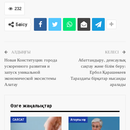
232
Бөлісу
АЛДЫҢҒЫ
КЕЛЕСІ
Новая Конституция: города
Абаттандыру, денсаулық
ускоренного развития и
сақтау және білім беру:
запуск уникальной
Ербол Қарашөкеев
экономической экосистемы
Тараздағы бірқатар нысанды
Алатау
аралады
Өзге жаңалықтар
САЯСАТ
Атаулы күн