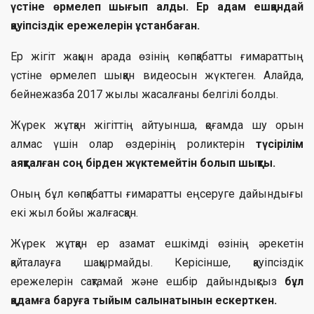
үстіне өрмелеп шығып алды. Ер адам ешқандай
қауіпсіздік ережелерін ұстанбаған.
Ер жігіт жақын арада өзінің көпқабатты ғимараттың
үстіне өрмелеп шыққан видеосын жүктеген. Алайда,
бейнежазба 2017 жылы жасалғаны белгілі болды.
Жүрек жұтқан жігіттің айтуынша, қоғамда шу орын
алмас үшін олар өздерінің роликтерін
түсірілім
аяқталған соң бірден жүктемейтін болып шықты.
Оның бұл көпқабатты ғимаратты еңсеруге дайындығы
екі жыл бойы жалғасқан.
Жүрек жұтқан ер азамат ешкімді өзінің әрекетін
қайталауға шақырмайды. Керісінше, қауіпсіздік
ережелерін сақтамай және ешбір дайындықсыз
бұл
қадамға баруға тыйым салынатынын ескерткен.