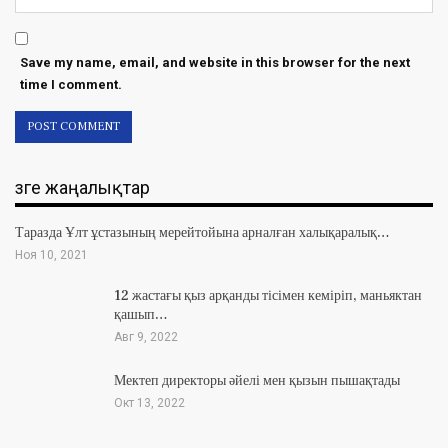
Save my name, email, and website in this browser for the next
time I comment.
Өзге жаңалықтар
Таразда Ұлт ұстазының мерейтойына арналған халықаралық…
Ноя 10, 2021
12 жастағы қыз арқанды тісімен кеміріп, маньяктан
қашып…
Авг 9, 2022
Мектеп директоры әйелі мен қызын пышақтады
Окт 13, 2022