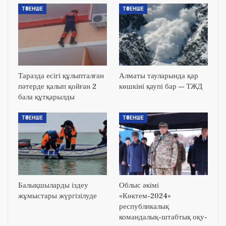
ТӨТЕНШЕ
ТӨТЕНШЕ
Таразда есігі құлыпталған
Алматы тауларында қар
пәтерде қалып қойған 2
көшкіні қаупі бар — ТЖД
бала құтқарылды
ТӨТЕНШЕ
ТӨТЕНШЕ
Балықшыларды іздеу
Облыс әкімі
жұмыстары жүргізілуде
«Көктем-2024»
республикалық
командалық-штабтық оқу-