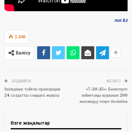
nur.kz
1 248
Бөлісу
АЛДЫҢҒЫ
КЕЛЕСІ
Ішімдікке тойған прапорщик
«7-20-25»: Банктерге
24 солдатты соққыға жықты
зейнетақы қорынан 200
миллиард теңге бөлінбек
Өзге жаңалықтар