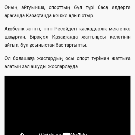
Оның айтуынша, спорттың бұл түрі басқа елдерге
қарағанда Қазақстанда кенже қалып отыр.
Ақтөбелік жігітті, тіпті Ресейдегі каскадерлік мектепке
шақырған. Бірақ ол Қазақстанда жаттыққысы келетінін
айтып, бұл ұсыныстан бас тартыпты.
Ол болашақта жастардың осы спорт түрімен жаттыға
алатын зал ашуды жоспарлауда.