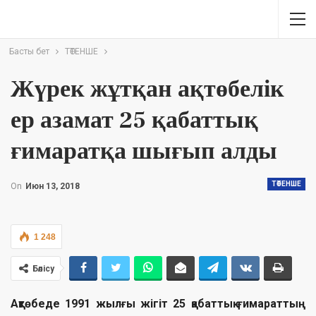
Басты бет
ТӨТЕНШЕ
Жүрек жұтқан ақтөбелік
ер азамат 25 қабаттық
ғимаратқа шығып алды
ТӨТЕНШЕ
On
Июн 13, 2018
1 248
Бөлісу
Ақтөбеде 1991 жылғы жігіт 25 қабаттық ғимараттың