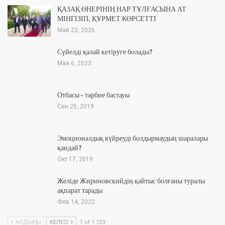
ҚАЗАҚ ӨНЕРІНІҢ НАР ТҰЛҒАСЫНА АТ
МІНГІЗІП, ҚҰРМЕТ КӨРСЕТТІ
Май 23, 2026
Сүйелді қалай кетіруге болады?
Май 6, 2023
Отбасы – тәрбие бастауы
Сен 25, 2019
Эмоционалдық күйреуді болдырмаудың шаралары
қандай?
Окт 17, 2019
Желіде Жириновскийдің қайтыс болғаны туралы
ақпарат тарады
Фев 14, 2022
АЛДЫҢҒЫ
КЕЛЕСІ
1 of 1 723