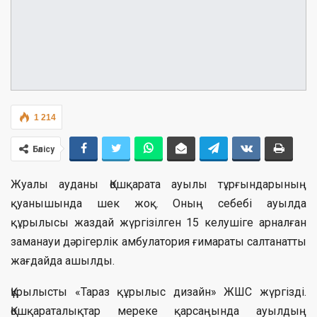
1 214
Бөлісу
Жуалы ауданы Қошқарата ауылы тұрғындарының
қуанышында шек жоқ. Оның себебі ауылда
құрылысы жаздай жүргізілген 15 келушіге арналған
заманауи дәрігерлік амбулатория ғимараты салтанатты
жағдайда ашылды.
Құрылысты «Тараз құрылыс дизайн» ЖШС жүргізді.
Қошқараталықтар мереке қарсаңында ауылдың