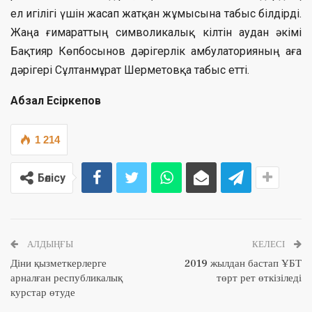
ел игілігі үшін жасап жатқан жұмысына табыс білдірді.
Жаңа ғимараттың символикалық кілтін аудан әкімі
Бақтияр Көпбосынов дәрігерлік амбулаторияның аға
дәрігері Сұлтанмұрат Шерметовқа табыс етті.
Абзал Есіркепов
1 214
Бөлісу
АЛДЫҢҒЫ
КЕЛЕСІ
Діни қызметкерлерге
2019 жылдан бастап ҰБТ
арналған республикалық
төрт рет өткізіледі
курстар өтуде