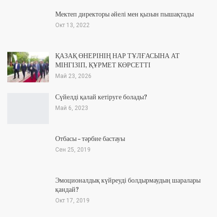
Мектеп директоры әйелі мен қызын пышақтады
Окт 13, 2022
ҚАЗАҚ ӨНЕРІНІҢ НАР ТҰЛҒАСЫНА АТ
МІНГІЗІП, ҚҰРМЕТ КӨРСЕТТІ
Май 23, 2026
Сүйелді қалай кетіруге болады?
Май 6, 2023
Отбасы – тәрбие бастауы
Сен 25, 2019
Эмоционалдық күйреуді болдырмаудың шаралары
қандай?
Окт 17, 2019