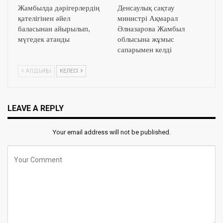
Жамбылда дәрігерлердің
Денсаулық сақтау
қателігінен әйел
министрі Ақмарал
баласынан айырылып,
Әлназарова Жамбыл
мүгедек атанды
облысына жұмыс
сапарымен келді
АЛДЫҢҒЫ
КЕЛЕСІ
LEAVE A REPLY
Your email address will not be published.