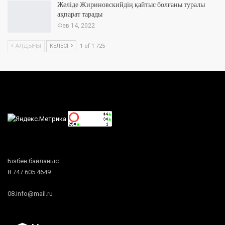
Желіде Жириновскийдің қайтыс болғаны туралы
ақпарат тарады
Фев 14, 2022
АЛДЫҢҒЫ
КЕЛЕСІ
1 of 1 725
Бізбен байланыс:
8 747 605 4649
08.info@mail.ru