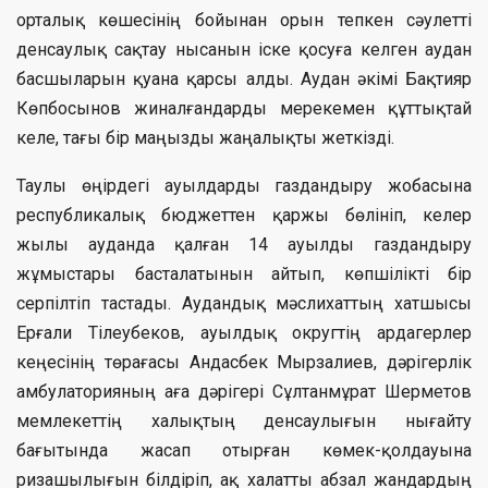
орталық көшесінің бойынан орын тепкен сәулетті
денсаулық сақтау нысанын іске қосуға келген аудан
басшыларын қуана қарсы алды. Аудан әкімі Бақтияр
Көпбосынов жиналған
дарды мерекемен құттықтай
келе, тағы бір маңызды жаңалықты жеткізді.
Таулы өңірдегі ауылдарды газдандыру жобасына
республикалық бюджеттен қаржы бөлініп, келер
жылы ауданда қалған 14 ауылды газдандыру
жұмыстары басталатынын айтып, көпшілікті бір
серпілтіп тастады. Аудандық мәслихаттың хатшысы
Ерғали Тілеубеков, ауылдық округтің ардагерлер
кеңесінің төрағасы Андасбек Мырзалиев, дәрігерлік
амбулаторияның аға дәрігері Сұлтанмұрат Шерметов
мемлекеттің халықтың денсаулығын нығайту
бағытында жасап отырған көмек-қолдауына
ризашылығын білдіріп, ақ халатты абзал жандардың