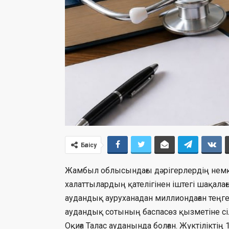
Бөлісу
Жамбыл облысындағы дәрігерлердің немқұр
халаттылардың қателігінен іштегі шақала
аудандық ауруханадан миллиондаған теңге 
аудандық сотының баспасөз қызметіне сі
Оқиға Талас ауданында болған. Жүктілікті