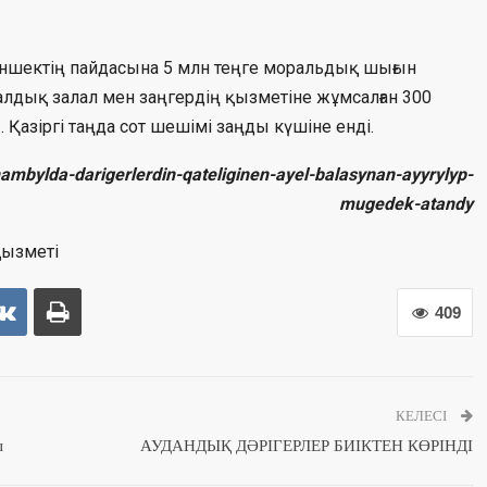
іншектің пайдасына 5 млн теңге моральдық шығын
риалдық залал мен заңгердің қызметіне жұмсалған 300
Қазіргі таңда сот шешімі заңды күшіне енді.
zhambylda-darigerlerdin-qateliginen-ayel-balasynan-ayyrylyp-
mugedek-atandy
қызметі
409
КЕЛЕСІ
ы
АУДАНДЫҚ ДӘРІГЕРЛЕР БИІКТЕН КӨРІНДІ