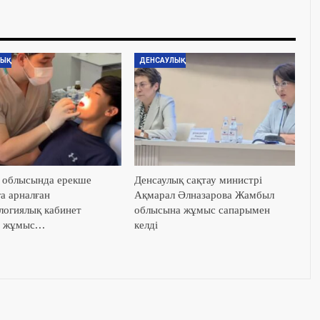
ЫҚ
ДЕНСАУЛЫҚ
облысында ерекше
Денсаулық сақтау министрі
а арналған
Ақмарал Әлназарова Жамбыл
логиялық кабинет
облысына жұмыс сапарымен
ы жұмыс…
келді