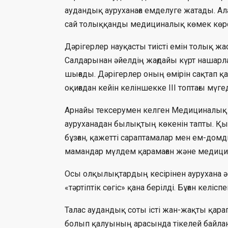
аудандық ауруханаға емделуге жатады. Ала
сай толыққанды медициналық көмек көрс
Дәрігерлер науқасты тиісті емін толық жа
Салдарынан әйелдің жағдайы күрт нашарла
шығады. Дәрігерлер оның өмірін сақтап қа
оқиғадан кейін келіншекке III топтағы мүг
Арнайы тексерумен келген Медициналық
ауруханадан былықтың көкенін тапты. Қ
бұзған, қажетті сараптамалар мен ем-домд
мамандар мүлдем қарамаған және медици
Осы олқылықтардың кесірінен аурухана әк
«тәртіптік сөгіс» қана берілді. Бұған келіс
Талас аудандық соты істі жан-жақты қарап
болып қалуының арасында тікелей байла