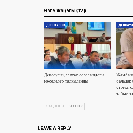
Өзге жаңалықтар
ДЕНСАУЛЫҚ
ДЕНСАУЛ
Денсаулық сақтау саласындағы
Жамбыл 
мәселелер талқыланды
балаларғ
стомато
табыст
АЛДЫҢҒЫ
КЕЛЕСІ
LEAVE A REPLY