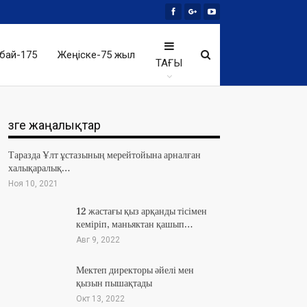
бай-175
Жеңіске-75 жыл
ТАҒЫ
Өзге жаңалықтар
Таразда Ұлт ұстазының мерейтойына арналған
халықаралық…
Ноя 10, 2021
12 жастағы қыз арқанды тісімен
кеміріп, маньяктан қашып…
Авг 9, 2022
Мектеп директоры әйелі мен
қызын пышақтады
Окт 13, 2022