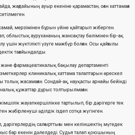
йда, жағдайының ауыр екеніне қарамастан, оған хаттамаға
етілмеген.
самай, мерзімінен бұрын үйіне қайтарып жіберген.
п, облыстық аурухананың жансақтау бөлімінен бір-ақ
лу үшін жүктілікті үзуге мәжбүр болған. Осы қайғылы
едектік тағайындалды.
 және фармацевтикалық бақылау департаменті
ызметкерлер клиникалық хаттама талаптарын өрескел
ы толық жасамаған. Сондай-ақ, науқасты арнайы бейінді
налық құжаттар дұрыс толтырылмаған.
імшілік жауапкершілікке тартылып, бір дәрігерге тек
пеген жәбірленуші әділдік іздеп сотқа жүгінген.
, дәрігерлердің салғырттығы мен келіншектің мүгедек
ныс бар екенін дәлелдеді. Судья талап қоюшының