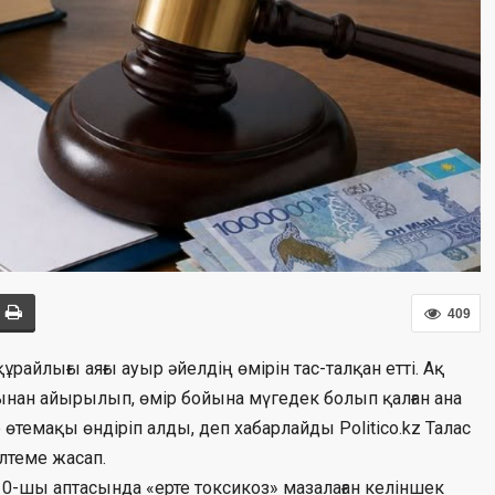
409
айлығы аяғы ауыр әйелдің өмірін тас-талқан етті. Ақ
ғынан айырылып, өмір бойына мүгедек болып қалған ана
өтемақы өндіріп алды, деп хабарлайды Politico.kz Талас
лтеме жасап.
ң 10-шы аптасында «ерте токсикоз» мазалаған келіншек