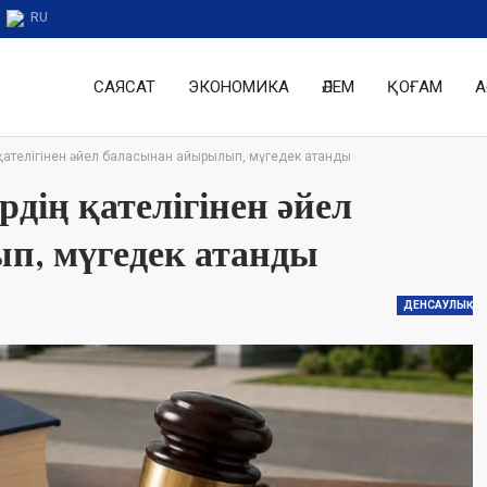
RU
САЯСАТ
ЭКОНОМИКА
ӘЛЕМ
ҚОҒАМ
А
қателігінен әйел баласынан айырылып, мүгедек атанды
дің қателігінен әйел
п, мүгедек атанды
ДЕНСАУЛЫҚ