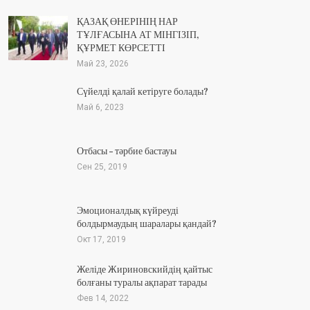
ҚАЗАҚ ӨНЕРІНІҢ НАР
ТҰЛҒАСЫНА АТ МІНГІЗІП,
ҚҰРМЕТ КӨРСЕТТІ
Май 23, 2026
Сүйелді қалай кетіруге болады?
Май 6, 2023
Отбасы – тәрбие бастауы
Сен 25, 2019
Эмоционалдық күйреуді
болдырмаудың шаралары қандай?
Окт 17, 2019
Желіде Жириновскийдің қайтыс
болғаны туралы ақпарат тарады
Фев 14, 2022