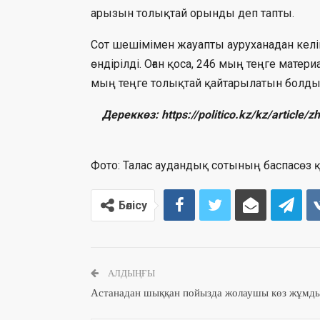
арызын толықтай орынды деп тапты.
Сот шешімімен жауапты ауруханадан кел
өндірілді. Оған қоса, 246 мың теңге мате
мың теңге толықтай қайтарылатын болды. 
Дереккөз: https://politico.kz/kz/article/
Фото: Талас аудандық сотының баспасөз 
Бөлісу
АЛДЫҢҒЫ
Астанадан шыққан пойызда жолаушы көз жұмд