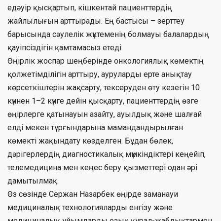
едәуір қысқартып, кішкентай пациенттердің
жайлылығын арттырады. Ең бастысы – зерттеу
барысында сәулелік жүктеменің болмауы балалардың
қауіпсіздігін қамтамасыз етеді.
Өңірлік жоспар шеңберінде онкологиялық көмектің
қолжетімділігін арттыру, ауруларды ерте анықтау
көрсеткіштерін жақсарту, тексеруден өту кезегін 10
күннен 1–2 күнге дейін қысқарту, пациенттердің өзге
өңірлерге қатынауын азайту, ауылдық және шалғай
елді мекен тұрғындарына мамандандырылған
көмекті жақындату көзделген. Бұдан бөлек,
дәрігерлердің диагностикалық мүмкіндіктері кеңейіп,
телемедицина мен кеңес беру қызметтері одан әрі
дамытылмақ.
Өз сөзінде Сержан Назарбек өңірде заманауи
медициналық технологияларды енгізу және
медициналық ұйымдарды озық құрал-жабдықтармен