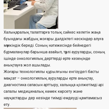
Халықаралық талаптарға толық сәйкес келетін жаңа
буындағы жабдық жоғары дәлдіктегі кескіндер алуға
мүмкіндік береді. Соның нәтижесінде бейнедегі
бұрмаланулар барынша азайып, түрлі ауруларды, соның
ішінде онкологиялық дерттерді ерте кезеңінде
анықтауға жол ашылады.
Жоғары технологиялы құрылғыны енгізудегі басты
мақсат – онкологиялық ауруларды ерте анықтау,
диагностика сапасын арттыру, халыққа қолжетімді әрі
сапалы медициналық көмек көрсету және
науқастарды дер кезінде тиімді емдеуді қамтамасыз
ету.