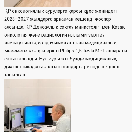
ҚР онкологиялық ауруларға қарсы күрес жөніндегі
2023–2027 жылдарға арналған кешенді жоспар
аясында, ҚР Денсаулық сақтау министрлігі мен Қазақ
онкология және радиология ғылыми-зерттеу
институтының қолдауымен аталған медициналық
мекемеге жоғары өрісті Philips 1,5 Tesla МРТ аппараты
сатып алынды. Бұл құрылғы бүгінде медициналық
диагностикадағы «алтын стандарт» ретінде кеңінен
танылған.