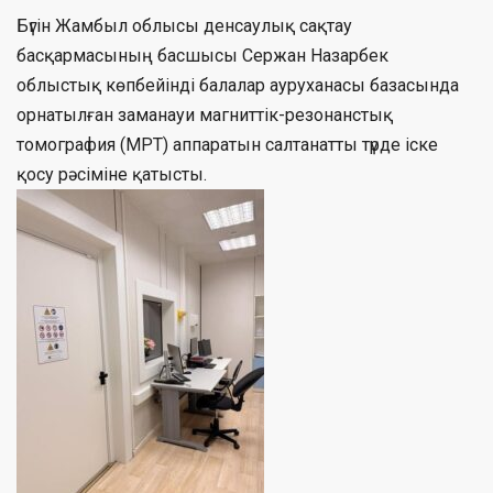
Бүгін Жамбыл облысы денсаулық сақтау
басқармасының басшысы Сержан Назарбек
облыстық көпбейінді балалар ауруханасы базасында
орнатылған заманауи магниттік-резонанстық
томография (МРТ) аппаратын салтанатты түрде іске
қосу рәсіміне қатысты.