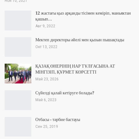
Ноя 10, 2021
12 жастағы қыз арқанды тісімен кеміріп, маньяктан
қашып…
Авг 9, 2022
Мектеп директоры әйелі мен қызын пышақтады
Окт 13, 2022
ҚАЗАҚ ӨНЕРІНІҢ НАР ТҰЛҒАСЫНА АТ
МІНГІЗІП, ҚҰРМЕТ КӨРСЕТТІ
Май 23, 2026
Сүйелді қалай кетіруге болады?
Май 6, 2023
Отбасы – тәрбие бастауы
Сен 25, 2019