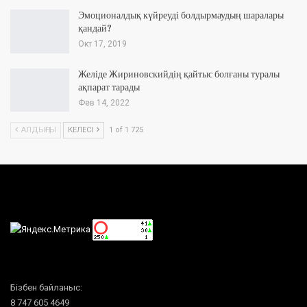
Эмоционалдық күйреуді болдырмаудың шаралары
қандай?
Окт 17, 2019
Желіде Жириновскийдің қайтыс болғаны туралы
ақпарат тарады
Фев 14, 2022
АЛДЫҢҒЫ
КЕЛЕСІ
1 of 1 725
Бізбен байланыс:
8 747 605 4649