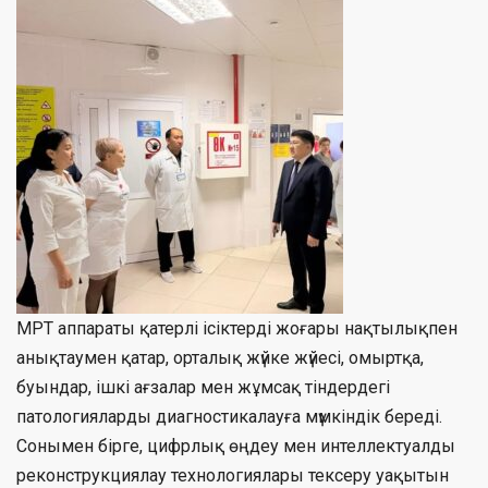
МРТ аппараты қатерлі ісіктерді жоғары нақтылықпен
анықтаумен қатар, орталық жүйке жүйесі, омыртқа,
буындар, ішкі ағзалар мен жұмсақ тіндердегі
патологияларды диагностикалауға мүмкіндік береді.
Сонымен бірге, цифрлық өңдеу мен интеллектуалды
реконструкциялау технологиялары тексеру уақытын