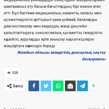
қамтамасыз ету басым бағыттардың бірі екенін атап
өтті. Бұл бастама медициналық көмектің сапасы мен
қолжетімділігін арттырып қана қоймай, балаларды
диагностикалау мен емдеудің жаңа деңгейін
қалыптастыруға, онкологиялық қызметтің тиімділігін
күшейтіп, ауруларды ерте анықтау көрсеткіштерін
жақсартуға мүмкіндік береді.
Жамбыл облысы әкімдігінің денсаулық сақтау
басқармасы
318
Бөлісу