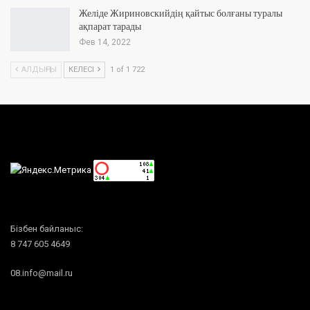
Желіде Жириновскийдің қайтыс болғаны туралы
ақпарат тарады
Фев 14, 2022
АЛДЫҢҒЫ
КЕЛЕСІ
1 of 1 722
Бізбен байланыс:
8 747 605 4649
08.info@mail.ru