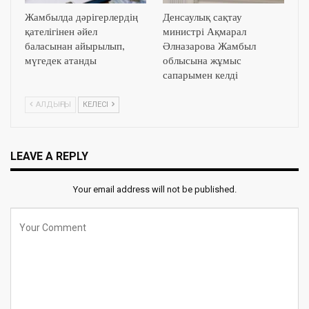
Жамбылда дәрігерлердің
Денсаулық сақтау
қателігінен әйел
министрі Ақмарал
баласынан айырылып,
Әлназарова Жамбыл
мүгедек атанды
облысына жұмыс
сапарымен келді
АЛДЫҢҒЫ
КЕЛЕСІ
LEAVE A REPLY
Your email address will not be published.