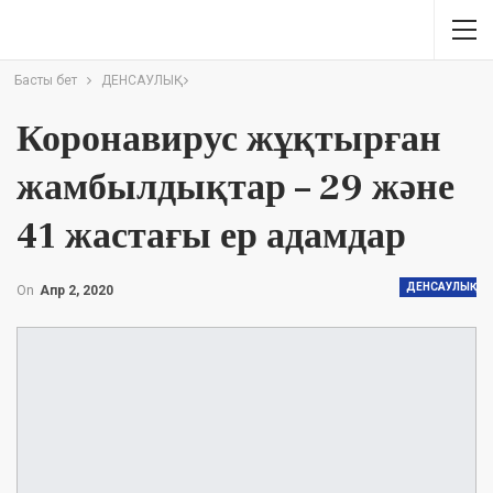
Басты бет
ДЕНСАУЛЫҚ
Коронавирус жұқтырған
жамбылдықтар – 29 және
41 жастағы ер адамдар
ДЕНСАУЛЫҚ
On
Апр 2, 2020