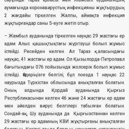
аумағында коронавирустық инфекцияны жұқтырудың
2 жағдайы тіркелген. Жалпы, аймақта инфекция
жұқтырғандар саны 5-еуге жетіп отыр.
– Жамбыл ауданында тіркелген науқас 29 жастағы ер
адам. Алыс қашықтықтағы жүргізуші болып жұмыс
істейді. Ресейден келген. Ал Тараз қ.аласындағы
науқас, 41 жастағы ер адам. Ол Қызылорда-Петропавл
бағытындағы 076 пойызында жолсерік болып жұмыс
істейді. Өздеріңізге белгілі, бұл поезда 1 науқас 22
наурызда Түркістан облысында анықталған болатын.
Оның алдында Қордай ауданында Қырғыз
Республикасынан келген 46 және 24 жастағы ер адам
мен әйелден вирус белгілері табылған болатын.
Сондай-ақ, Шу ауданында да Қырғызстаннан келген
29 жастағы ер адамның КВИ жұқтырғаны анықталған