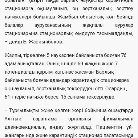
болатын. Қазіргі таңда барлық науқастар карантиндік
стационарға оқшауланып, оң зертханалық зерттеу
нәтижелері бойынша Жамбыл облыстық көп бейінді
балалар ауруханасының жұқпалы аурулар
стационарына стационарлық емдеуге тасымалданды,
– дейді Б. Жарқынбеков.
Жалпы, тіркелген 5 науқаспен байланыста болған 76
адам анықталған. Оның ішінде 69 жақын және 7
потенциалды қарым-қатынас жасаған. Барлық
байланыста болған адамдар карантиндік стационарға
оқшауланып, зертханалық тексеруден өтті. Олардың
61-і теріс нәтиже берсе, 15 сынама тексерілуде.
– Тұрғылықты және келген жері бойынша ошақтарда
Ұлттық сараптама орталығы филиалымен
дезинфекциялық өңдеу жүргізілді. Пациенттің үй-
жайларында және карантиндік стационар палатасында