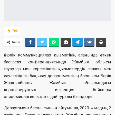
798
Бөлісу
Өңірлік коммункациялар қызметінің алаңында өткен
баспасөз конференциясында Жамбыл облысы
тауарлар мен көрсетілетін қызметтердің сапасы мен
қауіпсізідігін бақылау департаментінің басшысы Берік
Жарқынбеков Жамбыл облысындағы
коронавирустық инфекция бойынша
эпидемиологиялық жағдай туралы баяндады.
Департамент басшысының айтуынша, 2020 жылдың 2
сәуірінде Тараз қаласы мен Жамбыл ауданынцың