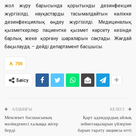
жол жүру барысында қорытынды дезинфекция
жүргізілді, науқастарды тасымалдайтын көлікке
дезинфекциялық өңдеу жүргізілді. Медициналық
қызметкерлер пациентке қызмет көрсету кезінде
барлық жеке қорғану шараларын сақтады. Жағдай
бақылауда, – дейді департамент басшысы.
798
Бөлісу
АЛДЫҢҒЫ
КЕЛЕСІ
Мемлекет басшысының
Қарт адамдардың айлық
мәлімдемесі халыққа жігер
зейнетақыларын үйлеріне
берді
барып тарату акциясы өтті