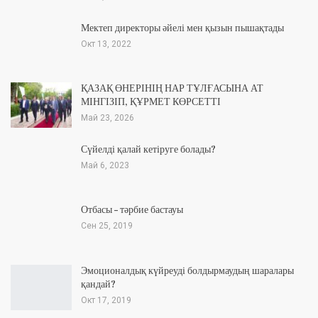
Мектеп директоры әйелі мен қызын пышақтады
Окт 13, 2022
ҚАЗАҚ ӨНЕРІНІҢ НАР ТҰЛҒАСЫНА АТ
МІНГІЗІП, ҚҰРМЕТ КӨРСЕТТІ
Май 23, 2026
Сүйелді қалай кетіруге болады?
Май 6, 2023
Отбасы – тәрбие бастауы
Сен 25, 2019
Эмоционалдық күйреуді болдырмаудың шаралары
қандай?
Окт 17, 2019