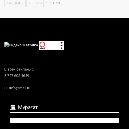
АЛДЫҢҒЫ
КЕЛЕСІ
1 of 1 724
Бізбен байланыс:
8 747 605 4649
08.info@mail.ru
Мұрағат
Мұрағат