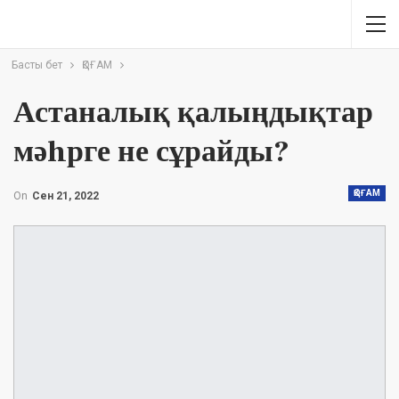
Басты бет
ҚОҒАМ
Астаналық қалыңдықтар
мәhрге не сұрайды?
ҚОҒАМ
On
Сен 21, 2022