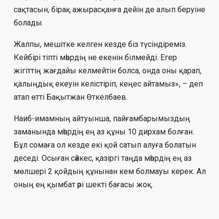
сақтасын, бірақ ажырасқанға дейін де алып беруіне
болады.
Жалпы, мешітке келген кезде біз түсіндіреміз.
Кейбірі тіпті мәһрдің не екенін білмейді. Егер
жігіттің жағдайы келмейтін болса, онда оны қарап,
қалыңдық екеуін келістіріп, кеңес айтамыз», – деп
атап өтті Бақытжан Өткелбаев.
Наиб-имамның айтуынша, пайғамбарымыздың
заманында мәһрдің ең аз құны 10 дирхам болған.
Бұл сомаға ол кезде екі қой сатып алуға болатын
деседі. Осыған сәйкес, қазіргі таңда мәһрдің ең аз
мөлшері 2 қойдың құнынан кем болмауы керек. Ал
оның ең қымбат әрі шекті бағасы жоқ.