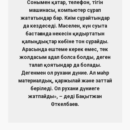
Сонымен қатар, телефон, тігін
машинасы, компьютер сұрап
жататындар бар. Киім сұрайтындар
да кездеседі. Мәселен, күн суыта
бастағанда некесін қидыртатын
қалыңдықтар көбіне тон сұрайды.
Арасында ештеме керек емес, тек
жолдасым адал болса болды, деген
талап қоятындар да болады.
Дегенмен ол рухани дүние. Ал мәһр
материалдық, қаржылай және заттай
беріледі. Ол рухани дүниеге
жатпайды», – деді Бақытжан
Өткелбаев.