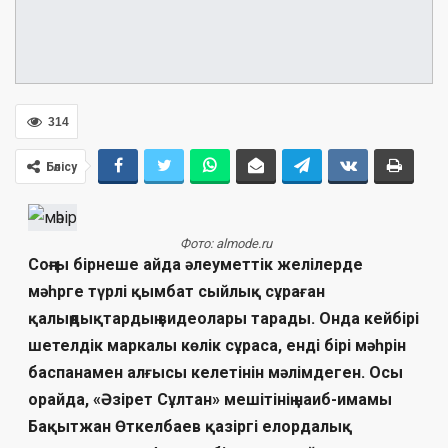
314
Бөлісу
Фото: almode.ru
Соңғы бірнеше айда әлеуметтік желілерде
мәһрге түрлі қымбат сыйлық сұраған
қалыңдықтардың видеолары тарады. Онда кейбірі
шетелдік маркалы көлік сұраса, енді бірі мәһрін
баспанамен алғысы келетінін мәлімдеген. Осы
орайда, «Әзірет Сұлтан» мешітінің наиб-имамы
Бақытжан Өткелбаев қазіргі елордалық