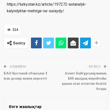
https://turkystan.kz/article/197272-astanalyk-
kalyndyktar-mehirge-ne-suraydy/
314
Бөлісу
АЛДЫҢҒЫ
КЕЛЕСІ
БАӘ Қостанай облысына 1
Ахмет Байтұрсынұлының
млн доллар көмек көрсетті
150 жылдық мерейтойы
қашан атап өтілетіні белгілі
болды
Өзге жаңалықтар