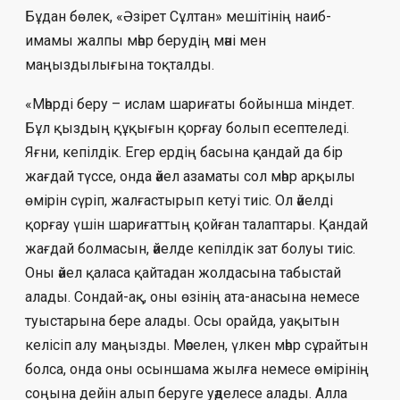
Бұдан бөлек, «Әзірет Сұлтан» мешітінің наиб-
имамы жалпы мәһр берудің мәні мен
маңыздылығына тоқталды.
«Мәһрді беру – ислам шариғаты бойынша міндет.
Бұл қыздың құқығын қорғау болып есептеледі.
Яғни, кепілдік. Егер ердің басына қандай да бір
жағдай түссе, онда әйел азаматы сол мәһр арқылы
өмірін сүріп, жалғастырып кетуі тиіс. Ол әйелді
қорғау үшін шариғаттың қойған талаптары. Қандай
жағдай болмасын, әйелде кепілдік зат болуы тиіс.
Оны әйел қаласа қайтадан жолдасына табыстай
алады. Сондай-ақ, оны өзінің ата-анасына немесе
туыстарына бере алады. Осы орайда, уақытын
келісіп алу маңызды. Мәселен, үлкен мәһр сұрайтын
болса, онда оны осыншама жылға немесе өмірінің
соңына дейін алып беруге уәделесе алады. Алла