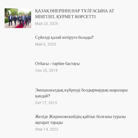
ҚАЗАҚ ӨНЕРІНІҢ НАР ТҰЛҒАСЫНА АТ
МІНГІЗІП, ҚҰРМЕТ КӨРСЕТТІ
Май 23, 2026
Сүйелді қалай кетіруге болады?
Май 6, 2023
Отбасы – тәрбие бастауы
Сен 25, 2019
Эмоционалдық күйреуді болдырмаудың шаралары
қандай?
Окт 17, 2019
Желіде Жириновскийдің қайтыс болғаны туралы
ақпарат тарады
Фев 14, 2022