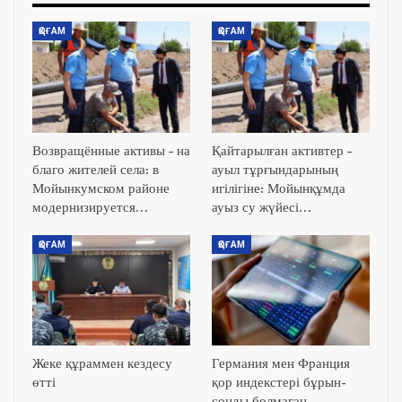
ҚОҒАМ
ҚОҒАМ
Возвращённые активы – на
Қайтарылған активтер –
благо жителей села: в
ауыл тұрғындарының
Мойынкумском районе
игілігіне: Мойынқұмда
модернизируется…
ауыз су жүйесі…
ҚОҒАМ
ҚОҒАМ
Жеке құраммен кездесу
Германия мен Франция
өтті
қор индекстері бұрын-
соңды болмаған