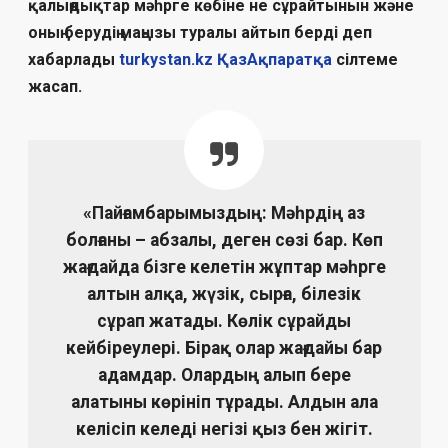
қалыңдықтар мәһрге көбіне не сұрайтынын және
оның берудің маңызы туралы айтып берді деп
хабарлады
turkystan.kz
ҚазАқпаратқа
сілтеме
жасап.
«Пайғамбарымыздың: Мәһрдің аз
болғаны – абзалы, деген сөзі бар. Көп
жағдайда бізге келетін жұптар мәһрге
алтын алқа, жүзік, сырға, білезік
сұрап жатады. Көлік сұрайды
кейбіреулері. Бірақ олар жағдайы бар
адамдар. Олардың алып бере
алатыны көрініп тұрады. Алдын ала
келісіп келеді негізі қыз бен жігіт.