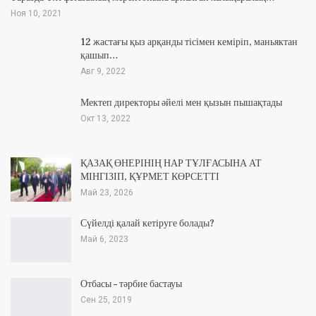
Ноя 10, 2021
12 жастағы қыз арқанды тісімен кеміріп, маньяктан
қашып…
Авг 9, 2022
Мектеп директоры әйелі мен қызын пышақтады
Окт 13, 2022
ҚАЗАҚ ӨНЕРІНІҢ НАР ТҰЛҒАСЫНА АТ
МІНГІЗІП, ҚҰРМЕТ КӨРСЕТТІ
Май 23, 2026
Сүйелді қалай кетіруге болады?
Май 6, 2023
Отбасы – тәрбие бастауы
Сен 25, 2019