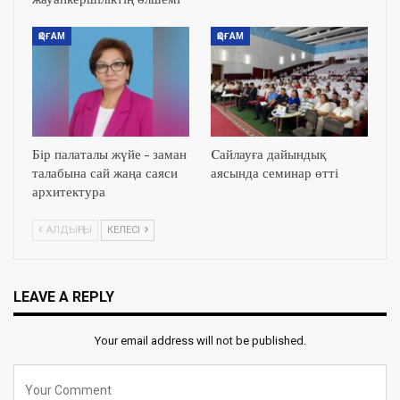
ҚОҒАМ
ҚОҒАМ
Бір палаталы жүйе – заман
Cайлауға дайындық
талабына сай жаңа саяси
аясында семинар өтті
архитектура
АЛДЫҢҒЫ
КЕЛЕСІ
LEAVE A REPLY
Your email address will not be published.