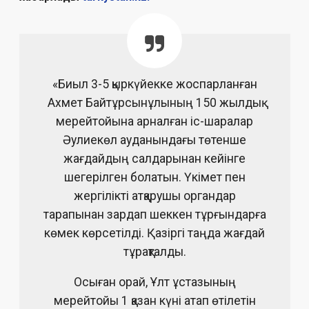
«Биыл 3-5 қыркүйекке жоспарланған
Ахмет Байтұрсынұлының 150 жылдық
мерейтойына арналған іс-шаралар
Әулиекөл ауданындағы төтенше
жағдайдың салдарынан кейінге
шегерілген болатын. Үкімет пен
жергілікті атқарушы органдар
тарапынан зардап шеккен тұрғындарға
көмек көрсетілді. Қазіргі таңда жағдай
тұрақталды.
Осыған орай, Ұлт ұстазының
мерейтойы 1 қазан күні атап өтілетін