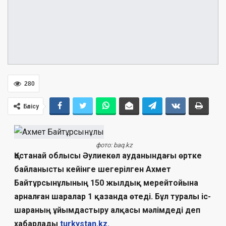
280
Бөлісу
фото: baq.kz
Қостанай облысы Әулиекөл ауданындағы өртке
байланысты кейінге шегерілген Ахмет
Байтұрсынұлының 150 жылдық мерейтойына
арналған шаралар 1 қазанда өтеді. Бұл туралы іс-
шараның ұйымдастыру алқасы мәлімдеді деп
хабарлады
turkystan.kz.