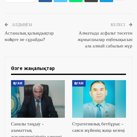
АЛДЫҢҒЫ
КЕЛЕСІ
Астаналық қалыңдықтар
Алматыда асфальт төсеген
мәhрге не сұрайды?
жұмысшылар еңбекақысын
ала алмай сабылып жүр
Өзге жаңалықтар
ҚОҒАМ
ҚОҒАМ
Саналы таңдау –
Стратегиялық бетбұрыс –
азаматтық
саяси жүйенің жаңа кезеңі
жауапкершіліктің өлшемі