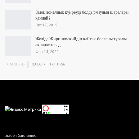
Эмоционалдық күйреуді болдырмаудың шаралары
қандай?
Окт 17, 2019
Желіде Жириновскийдің қайтыс болғаны туралы
ақпарат тарады
Фев 14, 2022
АЛДЫҢҒЫ
КЕЛЕСІ
1 of 1 726
Бізбен байланыс: