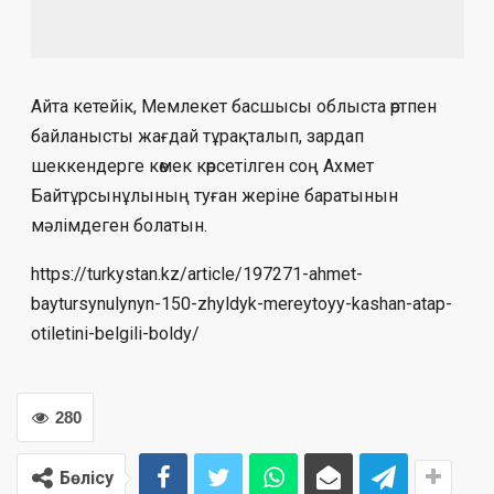
Айта кетейік, Мемлекет басшысы облыста өртпен
байланысты жағдай тұрақталып, зардап
шеккендерге көмек көрсетілген соң Ахмет
Байтұрсынұлының туған жеріне баратынын
мәлімдеген болатын.
https://turkystan.kz/article/197271-ahmet-
baytursynulynyn-150-zhyldyk-mereytoyy-kashan-atap-
otiletini-belgili-boldy/
280
Бөлісу