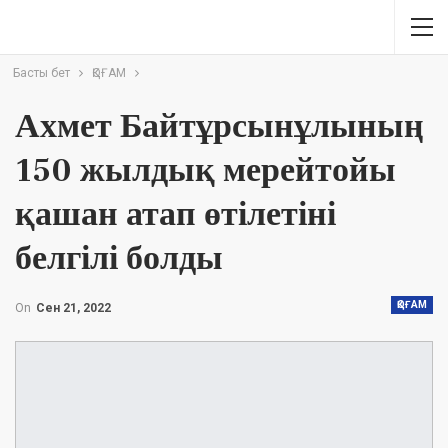
Басты бет
ҚОҒАМ
Ахмет Байтұрсынұлының
150 жылдық мерейтойы
қашан атап өтілетіні
белгілі болды
ҚОҒАМ
On
Сен 21, 2022