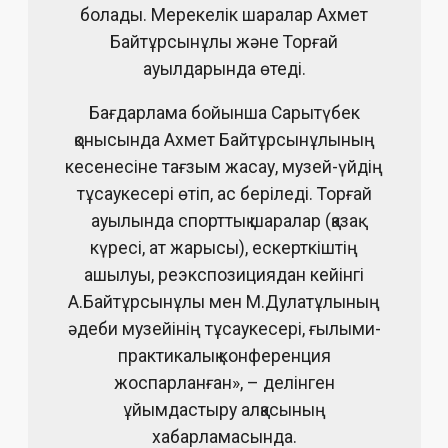
болады. Мерекелік шаралар Ахмет
Байтұрсынұлы және Торғай
ауылдарында өтеді.
Бағдарлама бойынша Сарытүбек
қонысында Ахмет Байтұрсынұлының
кесенесіне тағзым жасау, музей-үйдің
тұсаукесері өтіп, ас беріледі. Торғай
ауылында спорттық шаралар (қазақ
күресі, ат жарысы), ескерткіштің
ашылуы, реэкспозициядан кейінгі
А.Байтұрсынұлы мен М.Дулатұлының
әдеби музейінің тұсаукесері, ғылыми-
практикалық конференция
жоспарланған», – делінген
ұйымдастыру алқасының
хабарламасында.