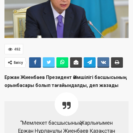
492
Бөлісу
Ержан Жиенбаев Президент Әкімшілігі б
асшысының
орынбасары болып тағайындалды, деп жазады
“Мемлекет басшысының Жарлығымен
Ержан Нұрланұлы Жиенбаев Қазақстан