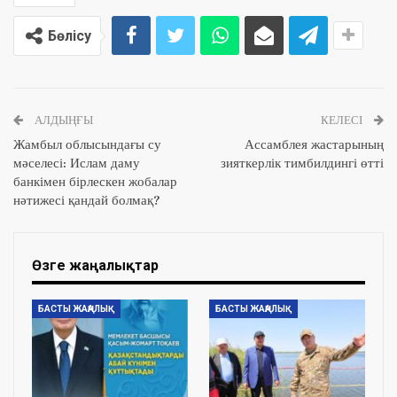
Бөлісу
АЛДЫҢҒЫ
КЕЛЕСІ
Жамбыл облысындағы су
Ассамблея жастарының
мәселесі: Ислам даму
зияткерлік тимбилдингі өтті
банкімен бірлескен жобалар
нәтижесі қандай болмақ?
Өзге жаңалықтар
БАСТЫ ЖАҢАЛЫҚ
БАСТЫ ЖАҢАЛЫҚ