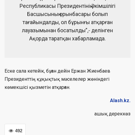
Республикасы Президентінің Әкімшілігі
Басшысының орынбасары болып
тағайындалды, ол бұрынғы атқарған
лауазымынан босатылды”,- делінген
Ақорда таратқан хабарламада.
Еске сала кетейік, бұған дейін Ержан Жиенбаев
Президенттің құқықтық мәселелер жөніндегі
көмекшісі қызметін атқарған.
Alash.kz.
ашық дереккөз
492