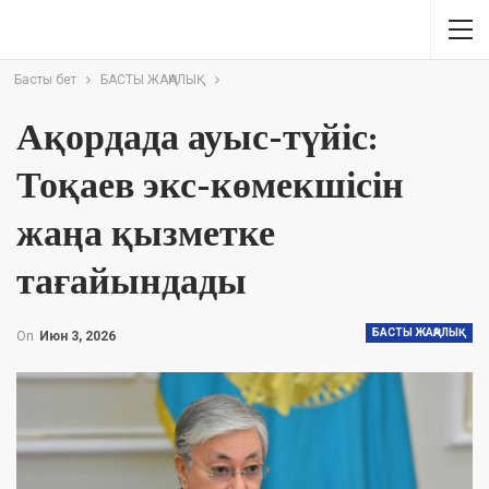
Басты бет
БАСТЫ ЖАҢАЛЫҚ
Ақордада ауыс-түйіс:
Тоқаев экс-көмекшісін
жаңа қызметке
тағайындады
БАСТЫ ЖАҢАЛЫҚ
On
Июн 3, 2026