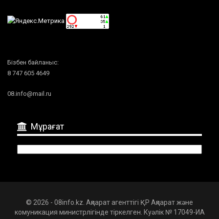
Бізбен байланыс:
8 747 605 4649
08.info@mail.ru
Мұрағат
Мұрағат
© 2026 - 08info.kz. Ақпарат агенттігі ҚР Ақпарат және
комуникация министрлігінде тіркелген. Куәлік № 17049-ИА