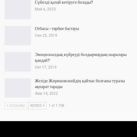
Сүйелді қалай кетіруге болады?
Май 6, 2023
Отбасы – тәрбие бастауы
Сен 25, 2019
Эмоционалдық күйреуді болдырмаудың шаралары
қандай?
Окт 17, 2019
Желіде Жириновскийдің қайтыс болғаны туралы
ақпарат тарады
Фев 14, 2022
АЛДЫҢҒЫ
КЕЛЕСІ
1 of 1 728