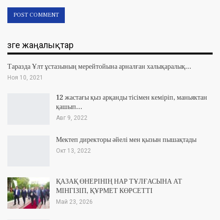
Өзге жаңалықтар
Таразда Ұлт ұстазының мерейтойына арналған халықаралық…
Ноя 10, 2021
12 жастағы қыз арқанды тісімен кеміріп, маньяктан
қашып…
Авг 9, 2022
Мектеп директоры әйелі мен қызын пышақтады
Окт 13, 2022
ҚАЗАҚ ӨНЕРІНІҢ НАР ТҰЛҒАСЫНА АТ
МІНГІЗІП, ҚҰРМЕТ КӨРСЕТТІ
Май 23, 2026