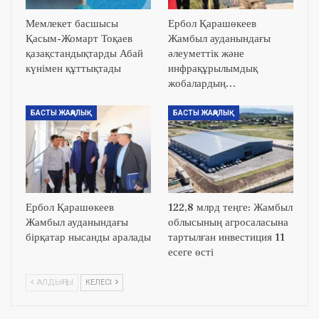
Мемлекет басшысы
Ербол Қарашөкеев
Қасым-Жомарт Тоқаев
Жамбыл ауданындағы
қазақстандықтарды Абай
әлеуметтік және
күнімен құттықтады
инфрақұрылымдық
жобалардың…
БАСТЫ ЖАҢАЛЫҚ
БАСТЫ ЖАҢАЛЫҚ
Ербол Қарашөкеев
122,8 млрд теңге: Жамбыл
Жамбыл ауданындағы
облысының агросаласына
бірқатар нысанды аралады
тартылған инвестиция 11
есеге өсті
АЛДЫҢҒЫ
КЕЛЕСІ