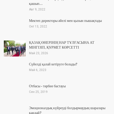
қашып…
Авг 9, 2022
Мектеп директоры әйелі мен қызын пышақтады
Окт 13, 2022
ҚАЗАҚ ӨНЕРІНІҢ НАР ТҰЛҒАСЫНА АТ
МІНГІЗІП, ҚҰРМЕТ КӨРСЕТТІ
Май 23, 2026
Сүйелді қалай кетіруге болады?
Май 6, 2023
Отбасы – тәрбие бастауы
Сен 25, 2019
Эмоционалдық күйреуді болдырмаудың шаралары
қандай?