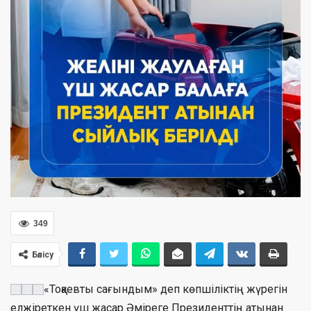
349
Бөлісу
«Тоқаевты сағындым» деп көпшіліктің жүрегін
елжіреткен үш жасар Әміреге Президенттің атынан