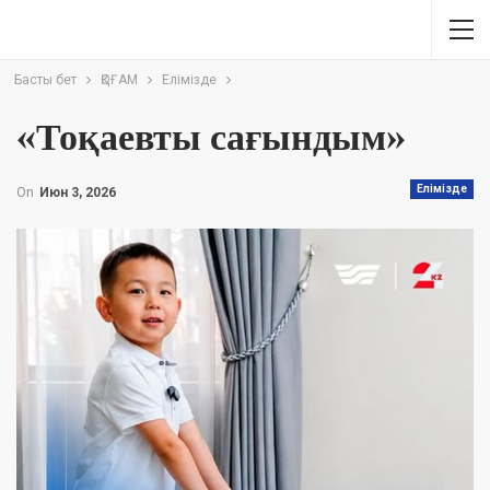
Басты бет
ҚОҒАМ
Елімізде
«Тоқаевты сағындым»
Елімізде
On
Июн 3, 2026