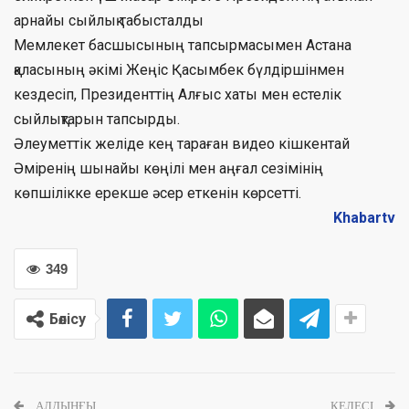
арнайы сыйлық табысталды
Мемлекет басшысының тапсырмасымен Астана
қаласының әкімі Жеңіс Қасымбек бүлдіршінмен
кездесіп, Президенттің Алғыс хаты мен естелік
сыйлықтарын тапсырды.
Әлеуметтік желіде кең тараған видео кішкентай
Әміренің шынайы көңілі мен аңғал сезімінің
көпшілікке ерекше әсер еткенін көрсетті.
Khabartv
349
Бөлісу
АЛДЫҢҒЫ
КЕЛЕСІ