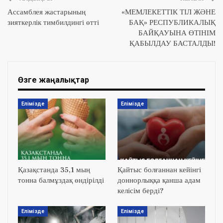
Ассамблея жастарының
«МЕМЛЕКЕТТІК ТІЛ ЖӘНЕ
зияткерлік тимбилдингі өтті
БАҚ» РЕСПУБЛИКАЛЫҚ
БАЙҚАУЫНА ӨТІНІМ
ҚАБЫЛДАУ БАСТАЛДЫ!
Өзге жаңалықтар
Елімізде
Елімізде
Қазақстанда 35,1 мың
Қайтыс болғаннан кейінгі
тонна балмұздақ өндірілді
доннорлыққа қанша адам
келісім берді?
Елімізде
Елімізде