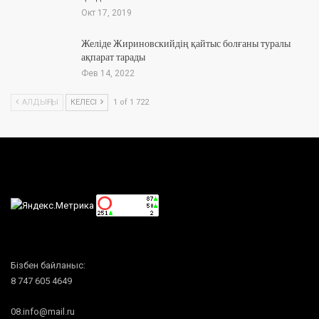
Окт 17, 2019
Желіде Жириновскийдің қайтыс болғаны туралы
ақпарат тарады
Фев 14, 2022
АЛДЫҢҒЫ
КЕЛЕСІ
1 of 1 722
Бізбен байланыс:
8 747 605 4649
08.info@mail.ru