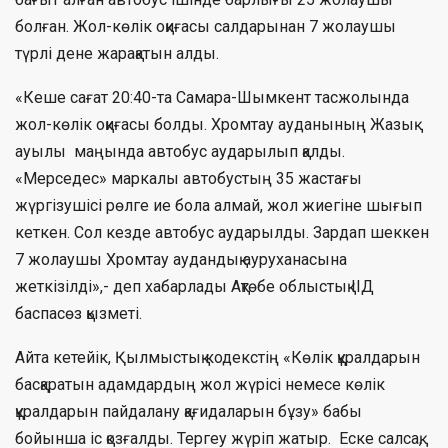
болған. Жол-көлік оқиғасы салдарынан 7 жолаушы
түрлі дене жарақатын алды.
«Кеше сағат 20:40-та Самара-Шымкент тасжолында
жол-көлік оқиғасы болды. Хромтау ауданының Жазық
ауылы маңында автобус аударылып қалды.
«Мерседес» маркалы автобустың 35 жастағы
жүргізушісі рөлге ие бола алмай, жол жиегіне шығып
кеткен. Сол кезде автобус аударылды. Зардап шеккен
7 жолаушы Хромтау аудандық ауруханасына
жеткізілді»,- деп хабарлады Ақтөбе облыстық ІІД
баспасөз қызметі.
Айта кетейік, Қылмыстық кодекстің «Көлік құралдарын
басқаратын адамдардың жол жүрісі немесе көлік
құралдарын пайдалану қағидаларын бұзу» бабы
бойынша іс қозғалды. Тергеу жүріп жатыр. Еске салсақ,