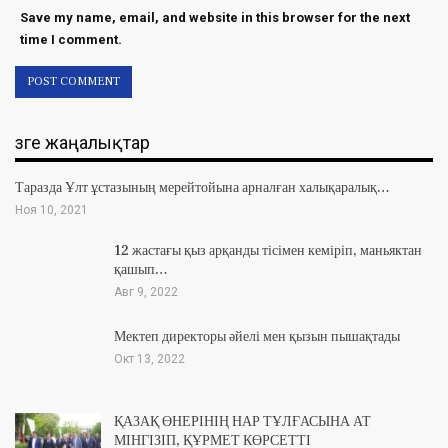
Save my name, email, and website in this browser for the next
time I comment.
Өзге жаңалықтар
Таразда Ұлт ұстазының мерейтойына арналған халықаралық…
Ноя 10, 2021
12 жастағы қыз арқанды тісімен кеміріп, маньяктан
қашып…
Авг 9, 2022
Мектеп директоры әйелі мен қызын пышақтады
Окт 13, 2022
ҚАЗАҚ ӨНЕРІНІҢ НАР ТҰЛҒАСЫНА АТ
МІНГІЗІП, ҚҰРМЕТ КӨРСЕТТІ