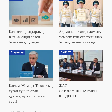
Қазақстандықтардың
Адами капиталды дамыту
87%-ы елдің саяси
мемлекеттің стратегиялық
бағытын қолдайды
басымдығына айналды
Атаулы күн
САЯСАТ
Қасым-Жомарт Тоқаевтың
ЖАС
туған күніне орай
САЙЛАУШЫЛАРМЕН
құттықтау хаттары келіп
КЕЗДЕСТІ
түсті