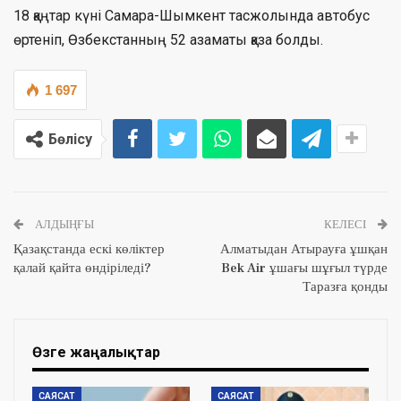
18 қаңтар күні Самара-Шымкент тасжолында автобус
өртеніп, Өзбекстанның 52 азаматы қаза болды.
1 697
Бөлісу
АЛДЫҢҒЫ
КЕЛЕСІ
Қазақстанда ескі көліктер
Алматыдан Атырауға ұшқан
қалай қайта өндіріледі?
Bek Air ұшағы шұғыл түрде
Таразға қонды
Өзге жаңалықтар
САЯСАТ
САЯСАТ