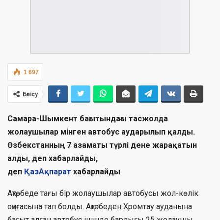
1 697
Бөлісу
Самара-Шымкент бағытындағы тасжолда
жолаушылар мінген автобус аударылып қалды.
Өзбекстанның 7 азаматы түрлі дене жарақатын
алды, деп хабарлайды,
деп
ҚазАқпарат
хабарлайды
Ақтөбеде тағы бір жолаушылар автобусы жол-көлік
оқиғасына тап болды. Ақтөбеден Хромтау ауданына
бағыт алған автобус ішінде барлығы 25 жолаушы