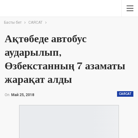
Басты бет
САЯСАТ
Ақтөбеде автобус
аударылып,
Өзбекстанның 7 азаматы
жарақат алды
САЯСАТ
On
Май 25, 2018