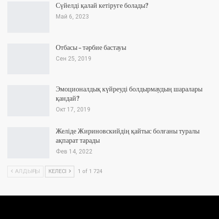
Сүйелді қалай кетіруге болады?
Май 6, 2023
Отбасы – тәрбие бастауы
Сен 25, 2019
Эмоционалдық күйреуді болдырмаудың шаралары
қандай?
Окт 17, 2019
Желіде Жириновскийдің қайтыс болғаны туралы
ақпарат тарады
Фев 14, 2022
АЛДЫҢҒЫ
КЕЛЕСІ
1 of 1 724