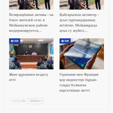
Возвращённые активы – на
Қайтарылған активтер –
благо жителей села: в
ауыл тұрғындарының
Мойынкумском районе
игілігіне: Мойынқұмда
модернизируется…
ауыз су жүйесі…
ҚОҒАМ
ҚОҒАМ
Жеке құраммен кездесу
Германия мен Франция
өтті
қор индекстері бұрын-
соңды болмаған
көрсеткішке жетті
АЛДЫҢҒЫ
КЕЛЕСІ