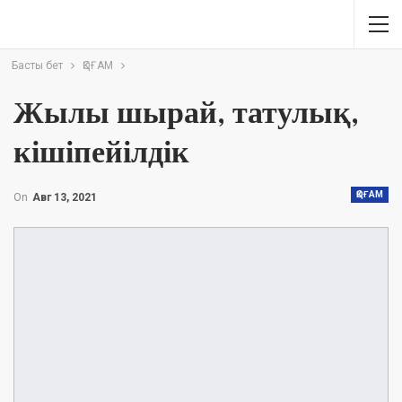
Басты бет
ҚОҒАМ
Жылы шырай, татулық,
кішіпейілдік
ҚОҒАМ
On
Авг 13, 2021