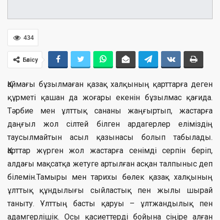
434
Бөлісу
Қаймағы бұзылмаған қазақ халқының қарттарға деген
құрметі қашан да жоғары екенін бұзылмас қағида.
Тәрбие мен ұлттық сананы жаңғыртып, жастарға
даңғыл жол сілтей білген ардагерлер еліміздің
таусылмайтын асыл қазынасы болып табылады.
Қарттар жүрген жол жастарға сенімді серпін беріп,
алдағы мақсатқа жетуге артылған асқан талпыныс деп
білемін.Тамыры мен тарихы бөлек қазақ халқының
ұлттық құндылығы сыйластық пен жылы шырай
таныту. Ұлттың басты қаруы – ұлтжандылық пен
адамгерлішік. Осы қасиеттерді бойына сіңіре алған