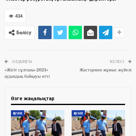
434
Бөлісу
АЛДЫҢҒЫ
КЕЛЕСІ
«Жігіт сұлтаны-2021»
Жастармен жұмыс жүйелі
аудандық байқауы өтті
Өзге жаңалықтар
ҚОҒАМ
ҚОҒАМ