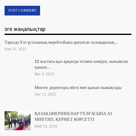
Өзге жаңалықтар
Таразда Ұлт ұстазының мерейтойына арналған халықаралық…
Ноя 10, 2021
12 жастағы қыз арқанды тісімен кеміріп, маньяктан
қашып…
Авг 9, 2022
Мектеп директоры әйелі мен қызын пышақтады
Окт 13, 2022
ҚАЗАҚ ӨНЕРІНІҢ НАР ТҰЛҒАСЫНА АТ
МІНГІЗІП, ҚҰРМЕТ КӨРСЕТТІ
Май 23, 2026