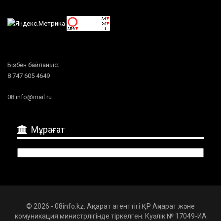
Бізбен байланыс:
8 747 605 4649
08.info@mail.ru
Мұрағат
Мұрағат
© 2026 - 08info.kz. Ақпарат агенттігі ҚР Ақпарат және
комуникация министрлігінде тіркелген. Куәлік № 17049-ИА