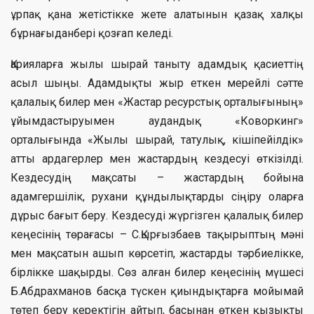
ұрпақ қана жетістікке жете алатынын қазақ халқы
бұрнағыданбері қозғап келеді.
Қарияларға жылы шырай таныту адамдық қасиеттің
асыл шыңы. Адамдықты жыр еткен мерейлі сәтте
қалалық билер мен «Жастар ресурстық орталығының»
ұйымдастыруымен аудандық «Коворкинг»
орталығында «Жылы шырай, татулық, кішіпейілдік»
атты ардагерлер мен жастардың кездесуі өткізілді.
Кездесудің мақсаты – жастардың бойына
адамгершілік, рухани құндылықтарды сіңіру оларға
дұрыс бағыт беру. Кездесуді жүргізген қалалық билер
кеңесінің төрағасы – С.Қырғызбаев тақырыптың мәні
мен мақсатын ашып көрсетіп, жастарды тәрбиелікке,
бірлікке шақырды. Сөз алған билер кеңесінің мүшесі
Б.Абдрахманов басқа түскен қиындықтарға мойымай
төтеп беру керектігін айтып, басынан өткен қызықты