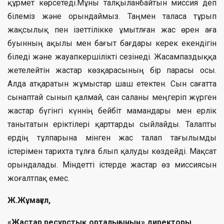
құрмет көрсетеді.Мұны талқыланбайтын миссия деп
білеміз және орындаймыз. Таңмен таласа тұрып
жақсылық пен ізеттілікке ұмытлған жас өрен аға
буынның ақылы мен бағыт бағдары керек екендігін
біледі және жауапкершілікті сезінеді. Жасампаздыққа
жетелейтін жастар көзқарасының бір парасы осы.
Алда атқаратын жұмыстар шаш етектен. Сын сағатта
сынаптай сынып қалмай, сан саланы меңгеріп жүрген
жастар бүгінгі күннің бейбіт мамандары мен ерлік
танытатын еріктілері қарттарды сыйлайды. Талапты
ердің тұлпарына мінген жас талап тағылымды
істерімен тарихта тұлға блып қалуды көздейді. Мақсат
орындалады. Міндетті істерде жастар өз миссиясын
жоғалтпақ емес.
Ж.Жұмағұл,
«Жастар ресурстық орталығының» директоры