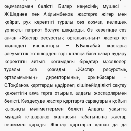
оқиғалармен бөлісті. Билер кеңесінің мүшесі –
Ж.Шәдиев пен А.Қалымбеков жастарға жігер мен
қайрат, рух керектігі туралы сөз қозғап, келешек
ұрпақты патриот болуға шақырды. Өз кезегінде сөз
алған «Жастар ресурстық орталығының» жастар ісі
жөніндегі инспекторы – Б.Балғабай жастарға
әлеуметтік желілерден гөрі кітапқа баса назар аудару
керектігін айтып, қоғамдағы бірқатар мәселелер
туралы сөз қозғады. «Жастар ресурстық
орталығының» директорының орынбасары –
С.Тоқбанов қарттарды қадірлеп, кішіпейілділікті сақтау
қажеттігін алға тарта отырып, алдағы жоспарлармен
бөлісті. Кездесуде жастар қарттарға сұрақтарын қойып
қызықты мәліметтермен бөлісті. Алдағы уақытта
мұндай іс-шаралар жалғасын табатынына жастар
сеніммен қарады. Жастар қарттарға қашан да да