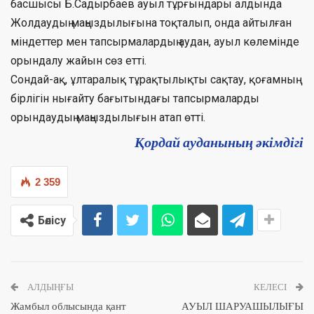
басшысы Б.Садырбаев ауыл тұрғындары алдында
Жолдаудың маңыздылығына тоқталып, онда айтылған
міндеттер мен тапсырмалардың аудан, ауыл көлемінде
орындалу жайын сөз етті.
Сондай-ақ, ұлтаралық тұрақтылықты сақтау, қоғамның
бірлігін нығайту бағытындағы тапсырмаларды
орындаудың маңыздылығын атап өтті.
Қордай ауданының әкімдігі
2 359
Бөлісу
АЛДЫҢҒЫ
КЕЛЕСІ
Жамбыл облысында қант
АУЫЛ ШАРУАШЫЛЫҒЫ