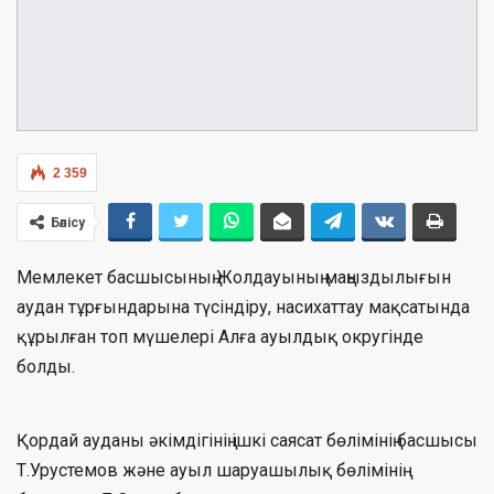
2 359
Бөлісу
Мемлекет басшысының Жолдауының маңыздылығын
аудан тұрғындарына түсіндіру, насихаттау мақсатында
құрылған топ мүшелері Алға ауылдық округінде
болды.
Қордай ауданы әкімдігінің ішкі саясат бөлімінің басшысы
Т.Урустемов және ауыл шаруашылық бөлімінің