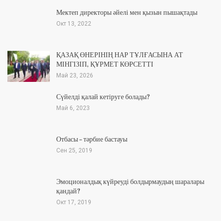
Мектеп директоры әйелі мен қызын пышақтады
Окт 13, 2022
ҚАЗАҚ ӨНЕРІНІҢ НАР ТҰЛҒАСЫНА АТ
МІНГІЗІП, ҚҰРМЕТ КӨРСЕТТІ
Май 23, 2026
Сүйелді қалай кетіруге болады?
Май 6, 2023
Отбасы – тәрбие бастауы
Сен 25, 2019
Эмоционалдық күйреуді болдырмаудың шаралары
қандай?
Окт 17, 2019