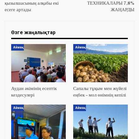
қызылшасының алқабы екі
ТЕХНИКАЛАРЫ 7,8%
есеге артады
ЖАҢАРДЫ
Өзге жаңалықтар
Аймақ
Аймақ
Аудан әкімінің есептік
Сапалы тұқым мен жүйелі
кездесулері
еңбек – мол өнімнің кепілі
Аймақ
Аймақ