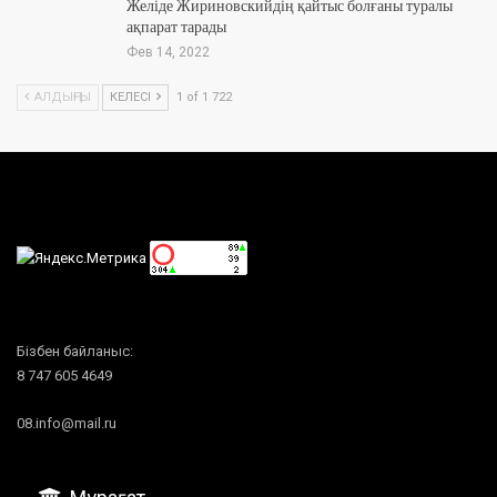
Желіде Жириновскийдің қайтыс болғаны туралы
ақпарат тарады
Фев 14, 2022
АЛДЫҢҒЫ
КЕЛЕСІ
1 of 1 722
Бізбен байланыс:
8 747 605 4649
08.info@mail.ru