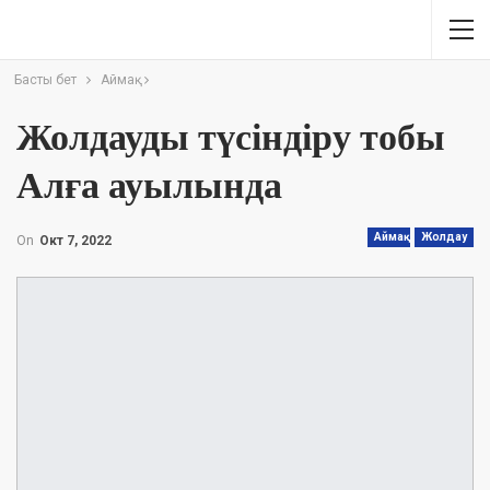
Басты бет
Аймақ
Жолдауды түсіндіру тобы
Алға ауылында
Аймақ
Жолдау
On
Окт 7, 2022