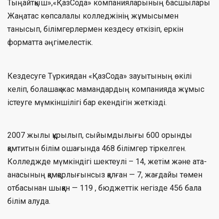
Тыңайтқыш»,«ҚазСода» компанияларының басшылары
Жаңатас көпсалалы колледжінің жұмысымен
танысып, білімгерлермен кездесу өткізіп, еркін
форматта әңгімелестік.
Кездесуге Түркиядан «ҚазСода» зауытының өкілі
келіп, болашақ жас мамандардың компанияда жұмыс
істеуге мүмкіншілігі бар екендігін жеткізді.
2007 жылы құрылып, сыйымдылығы 600 орынды
қамтитын білім ошағында 468 білімгер тіркелген.
Колледжде мүмкіндігі шектеулі – 14, жетім және ата-
анасының қамқорлығынсыз қалған — 7, жағдайы төмен
отбасынан шыққан — 119 , бюджеттік негізде 456 бала
білім алуда.