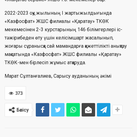
2022-2023 оқу жылының І жартыжылдығында
«Казфосфат» ЖШС филиалы «Қаратау» ТКӨК
мекемесінен 2-3 курстарының 146 білімгерлері іс-
тәжірибеден өту үшін келісімшарт жасалынып,
жоғары сұранысқа сай мамандарға қажеттілікті анықтау
мақсатында «Казфосфат» ЖШС филиалы «Қаратау»
ТКӨК-мен бірлесіп жұмыс атқаруда.
Марат Сұлтанғалиев, Сарысу ауданының әкімі
373
Бөлісу