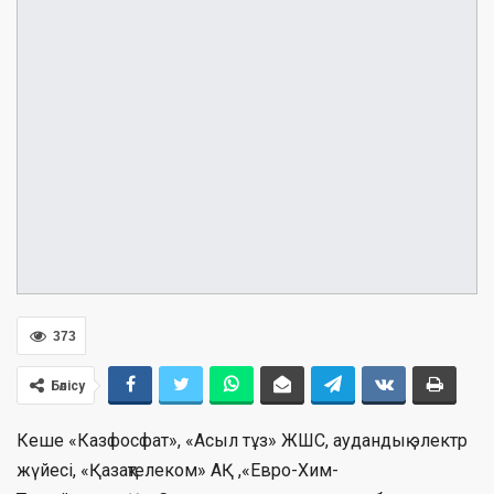
373
Бөлісу
Кеше «Казфосфат», «Асыл тұз» ЖШС, аудандық электр
жүйесі, «Қазақтелеком» АҚ ,«Евро-Хим-