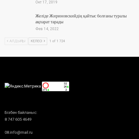
Окт 17, 2019
Желіде Жириновскийдің қайтыс болғаны туралы
ақпарат тарады
Фев 14, 2022
АЛДЫҢҒЫ
КЕЛЕСІ
1 of 1 724
Бізбен байланыс:
8 747 605 4649
08.info@mail.ru