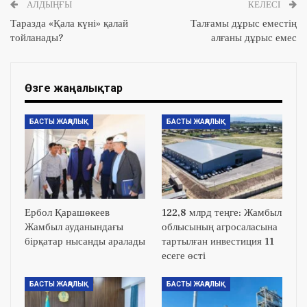
АЛДЫҢҒЫ
КЕЛЕСІ
Таразда «Қала күні» қалай
Талғамы дұрыс еместің
тойланады?
алғаны дұрыс емес
Өзге жаңалықтар
БАСТЫ ЖАҢАЛЫҚ
БАСТЫ ЖАҢАЛЫҚ
Ербол Қарашөкеев
122,8 млрд теңге: Жамбыл
Жамбыл ауданындағы
облысының агросаласына
бірқатар нысанды аралады
тартылған инвестиция 11
есеге өсті
БАСТЫ ЖАҢАЛЫҚ
БАСТЫ ЖАҢАЛЫҚ