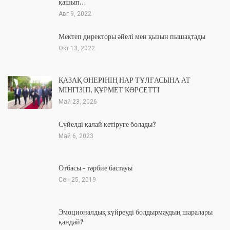
қашып…
Авг 9, 2022
Мектеп директоры әйелі мен қызын пышақтады
Окт 13, 2022
ҚАЗАҚ ӨНЕРІНІҢ НАР ТҰЛҒАСЫНА АТ
МІНГІЗІП, ҚҰРМЕТ КӨРСЕТТІ
Май 23, 2026
Сүйелді қалай кетіруге болады?
Май 6, 2023
Отбасы – тәрбие бастауы
Сен 25, 2019
Эмоционалдық күйреуді болдырмаудың шаралары
қандай?