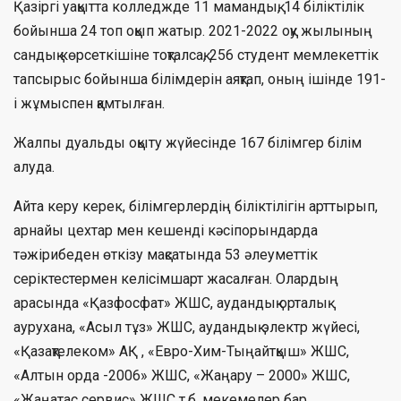
Қазіргі уақытта колледжде 11 мамандық, 14 біліктілік
бойынша 24 топ оқып жатыр. 2021-2022 оқу жылының
сандық көрсеткішіне тоқталсақ, 256 студент мемлекеттік
тапсырыс бойынша білімдерін аяқтап, оның ішінде 191-
і жұмыспен қамтылған.
Жалпы дуальды оқыту жүйесінде 167 білімгер білім
алуда.
Айта керу керек, білімгерлердің біліктілігін арттырып,
арнайы цехтар мен кешенді кәсіпорындарда
тәжірибеден өткізу мақсатында 53 әлеуметтік
серіктестермен келісімшарт жасалған. Олардың
арасында «Қазфосфат» ЖШС, аудандық орталық
аурухана, «Асыл тұз» ЖШС, аудандық электр жүйесі,
«Қазақтелеком» АҚ , «Евро-Хим-Тыңайтқыш» ЖШС,
«Алтын орда -2006» ЖШС, «Жаңару – 2000» ЖШС,
«Жаңатас сервис» ЖШС т.б. мекемелер бар.