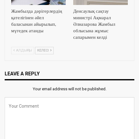
Жамбылда дәрігерлердің
Денсаулық сақтау
қателігінен әйел
министрі Ақмарал
баласынан айырылып,
Әлназарова Жамбыл
мүгедек атанды
облысына жұмыс
сапарымен келді
АЛДЫҢҒЫ
КЕЛЕСІ
LEAVE A REPLY
Your email address will not be published.