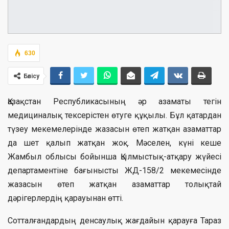
630
Бөлісу
Қазақстан Республикасының әр азаматы тегін
медициналық тексерістен өтуге құқылы. Бұл қатардан
түзеу мекемелерінде жазасын өтеп жатқан азаматтар
да шет қалып жатқан жоқ. Мәселен, күні кеше
Жамбыл облысы бойынша Қылмыстық-атқару жүйесі
департаментіне бағынысты ЖД-158/2 мекемесінде
жазасын өтеп жатқан азаматтар толықтай
дәрігерлердің қарауынан өтті.
Сотталғандардың денсаулық жағдайын қарауға Тараз