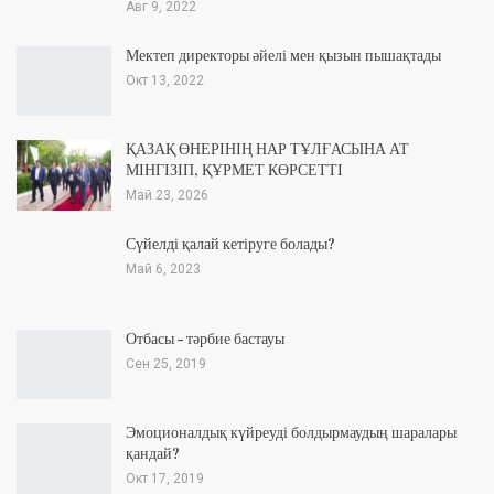
Авг 9, 2022
Мектеп директоры әйелі мен қызын пышақтады
Окт 13, 2022
ҚАЗАҚ ӨНЕРІНІҢ НАР ТҰЛҒАСЫНА АТ
МІНГІЗІП, ҚҰРМЕТ КӨРСЕТТІ
Май 23, 2026
Сүйелді қалай кетіруге болады?
Май 6, 2023
Отбасы – тәрбие бастауы
Сен 25, 2019
Эмоционалдық күйреуді болдырмаудың шаралары
қандай?
Окт 17, 2019