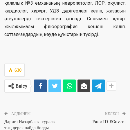
қалалық №3 емхананың невропатолог, ЛОР, окулист,
кардиолог, хирург, УДЗ дәрігерлері келіп, жазасын
өтеушілерді тексерістен өткізді. Сонымен қатар,
жылжымалы флюорография кешені келіп,
сотталғандардың кеуде қуыстарын түсірді.
630
Бөлісу
АЛДЫҢҒЫ
КЕЛЕСІ
Дариға Назарбаева туралы
Face ID EGov-та
тың дерек пайда болды