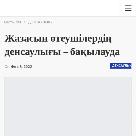
Басты бет
ДЕНСАУЛЫҚ
Жазасын өтеушілердің
денсаулығы – бақылауда
ДЕНСАУЛЫҚ
On
Фев 8, 2022