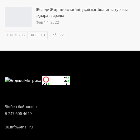
Желіде Жириновскийдің қайтыс болғаны туралы
ақпарат тарады
Фев 14, 2022
АЛДЫҢҒЫ
КЕЛЕСІ
1 of 1 726
Бізбен байланыс:
8 747 605 4649
08.info@mail.ru