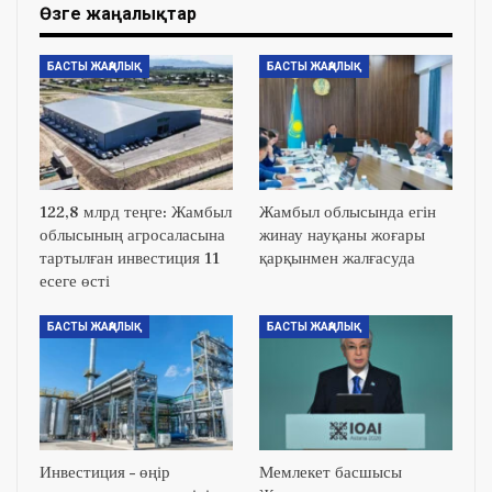
Өзге жаңалықтар
БАСТЫ ЖАҢАЛЫҚ
БАСТЫ ЖАҢАЛЫҚ
122,8 млрд теңге: Жамбыл
Жамбыл облысында егін
облысының агросаласына
жинау науқаны жоғары
тартылған инвестиция 11
қарқынмен жалғасуда
есеге өсті
БАСТЫ ЖАҢАЛЫҚ
БАСТЫ ЖАҢАЛЫҚ
Инвестиция – өңір
Мемлекет басшысы