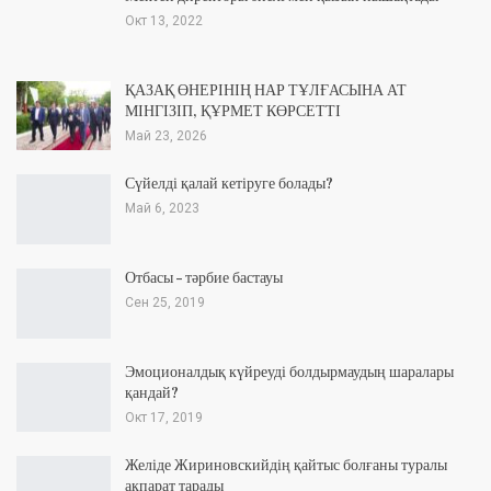
Окт 13, 2022
ҚАЗАҚ ӨНЕРІНІҢ НАР ТҰЛҒАСЫНА АТ
МІНГІЗІП, ҚҰРМЕТ КӨРСЕТТІ
Май 23, 2026
Сүйелді қалай кетіруге болады?
Май 6, 2023
Отбасы – тәрбие бастауы
Сен 25, 2019
Эмоционалдық күйреуді болдырмаудың шаралары
қандай?
Окт 17, 2019
Желіде Жириновскийдің қайтыс болғаны туралы
ақпарат тарады