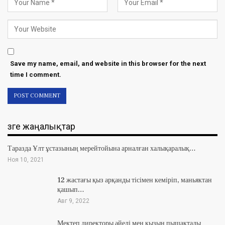
Save my name, email, and website in this browser for the next
time I comment.
Өзге жаңалықтар
Таразда Ұлт ұстазының мерейтойына арналған халықаралық…
Ноя 10, 2021
12 жастағы қыз арқанды тісімен кеміріп, маньяктан
қашып…
Авг 9, 2022
Мектеп директоры әйелі мен қызын пышақтады