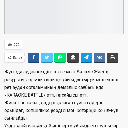
273
Бөлісу
Жуырда аудан әкімдігі ішкі саясат бөлімі «Жастар
ресурстық орталығының» ұйымдастыруымен екінші
рет аудан орталығының демалыс саябағында
«KARAOKE BATTLE» атты ән сайысы өтті.
Жиналған халық өздері қалаған сүйікті әндерін
орындап, көпшілікке әуезді ән мен көтеріңкі көңіл-күй
сыйлайды.
Үздік ән айтқан әуесқой әншілерге ұйымдастырушылар