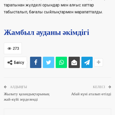
тарапынан жүлделі орындар мен алғыс хаттар
табысталып, бағалы сыйлықтармен марапатталды.
Жамбыл ауданы әкімдігі
273
Бөлісу
АЛДЫҢҒЫ
КЕЛЕСІ
Жылыту қазандықтарының
Абай күні аталып өтілді
жай-күйі зерделенді