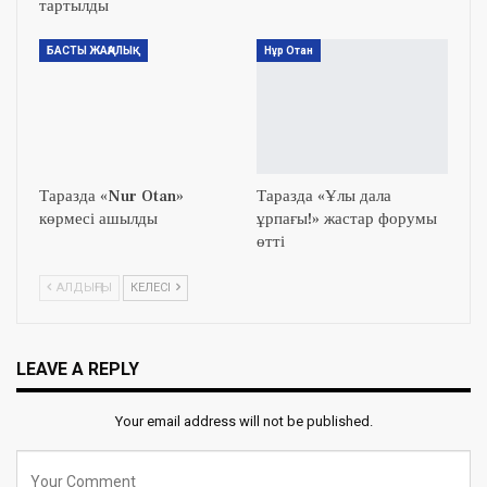
тартылды
БАСТЫ ЖАҢАЛЫҚ
Нұр Отан
Таразда «Nur Otan»
Таразда «Ұлы дала
көрмесі ашылды
ұрпағы!» жастар форумы
өтті
АЛДЫҢҒЫ
КЕЛЕСІ
LEAVE A REPLY
Your email address will not be published.