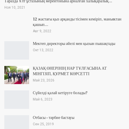
Таразда Ұлт ұстазының мерейтойына арналған халықаралық…
Ноя 10, 2021
12 жастағы қыз арқанды тісімен кеміріп, маньяктан
қашып…
Авг 9, 2022
Мектеп директоры әйелі мен қызын пышақтады
Окт 13, 2022
ҚАЗАҚ ӨНЕРІНІҢ НАР ТҰЛҒАСЫНА АТ
МІНГІЗІП, ҚҰРМЕТ КӨРСЕТТІ
Май 23, 2026
Сүйелді қалай кетіруге болады?
Май 6, 2023
Отбасы – тәрбие бастауы
Сен 25, 2019