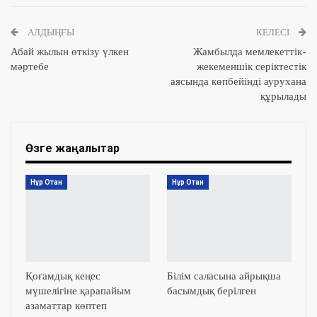
АЛДЫҢҒЫ
КЕЛЕСІ
Абай жылын өткізу үлкен
Жамбылда мемлекеттік-
мәртебе
жекеменшік серіктестік
аясында көпбейінді аурухана
құрылады
Өзге жаңалықтар
Нұр Отан
Нұр Отан
Қоғамдық кеңес
Білім саласына айрықша
мүшелігіне қарапайым
басымдық берілген
азаматтар көптеп