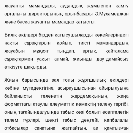
жауапты мамандары, аудандық жұмыспен қамту
орталығы директорының орынбасары Ә.Мұхамеджан
және басқа жауапты мамандар қатысты.
Билік өкілдері бірден қатысушыларды көкейлеріндегі
нақты сұрақтарын қойып, тиісті мамандардың
жауабын мұқият тыңдап, артық, қайталама
сұрақтармен уақыт алмай, жиынды дау-дамайсыз
өткізуге шақырды.
Жиын барысында зал толы жұртшылық өкілдері
көбіне мүгедектігіне, асыраушысынан айырылуына
байланысты төленетін жәрдемақының, жаңа
форматтағы атаулы әлеуметтік көмектің төлену тәртібі,
оның тағайындалуында табыс көзі болып есептелетін
төлем түрлері, шекті табыс деңгейі, көпбалалы
отбасылар санатына жатпайтын, аз қамтылған