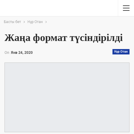
Басты бет
Нұр Отан
Жаңа формат түсіндірілді
Нұр Отан
On
Янв 24, 2020