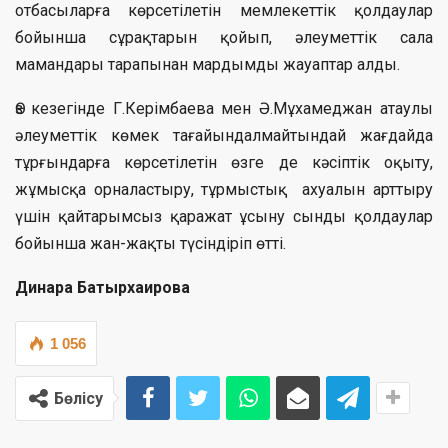
отбасыларға көрсетілетін мемлекеттік қолдаулар
бойынша сұрақтарын қойып, әлеуметтік сала
мамандары тарапынан мардымды жауаптар алды.
Өз кезегінде Г.Керімбаева мен Ә.Мұхамеджан атаулы
әлеуметтік көмек тағайындалмайтындай жағдайда
тұрғындарға көрсетілетін өзге де кәсіптік оқыту,
жұмысқа орналастыру, тұрмыстық ахуалын арттыру
үшін қайтарымсыз қаражат ұсыну сынды қолдаулар
бойынша жан-жақты түсіндіріп өтті.
Динара Батырхаирова
1 056
Бөлісу