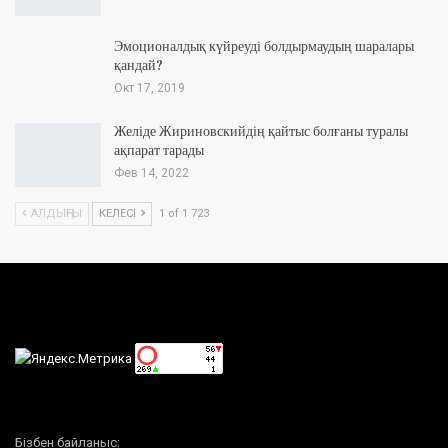
Эмоционалдық күйреуді болдырмаудың шаралары
қандай?
Окт 17, 2019
Желіде Жириновскийдің қайтыс болғаны туралы
ақпарат тарады
Фев 14, 2022
АЛДЫҢҒЫ
КЕЛЕСІ
1 of 1 723
Бізбен байланыс: