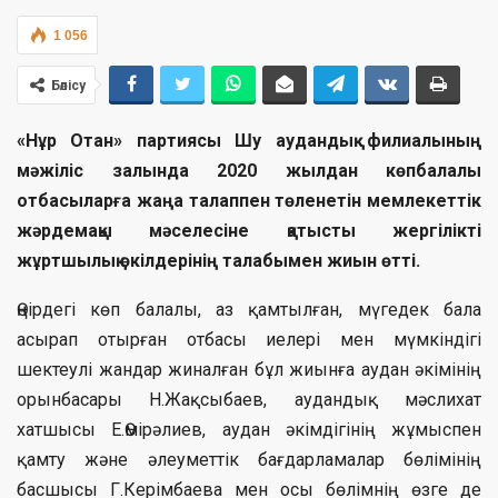
1 056
Бөлісу
«Нұр Отан» партиясы Шу аудандық филиалының
мәжіліс залында 2020 жылдан көпбалалы
отбасыларға жаңа талаппен төленетін мемлекеттік
жәрдемақы мәселесіне қатысты жергілікті
жұртшылық өкілдерінің талабымен жиын өтті.
Өңірдегі көп балалы, аз қамтылған, мүгедек бала
асырап отырған отбасы иелері мен мүмкіндігі
шектеулі жандар жиналған бұл жиынға аудан әкімінің
орынбасары Н.Жақсыбаев, аудандық мәслихат
хатшысы Е.Өмірәлиев, аудан әкімдігінің жұмыспен
қамту және әлеуметтік бағдарламалар бөлімінің
басшысы Г.Керімбаева мен осы бөлімнің өзге де