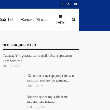
бай-175
Жеңіске-75 жыл
ТАҒЫ
Өзге жаңалықтар
Таразда Ұлт ұстазының мерейтойына арналған
халықаралық…
Ноя 10, 2021
12 жастағы қыз арқанды тісімен
кеміріп, маньяктан қашып…
Авг 9, 2022
Мектеп директоры әйелі мен
қызын пышақтады
Окт 13, 2022