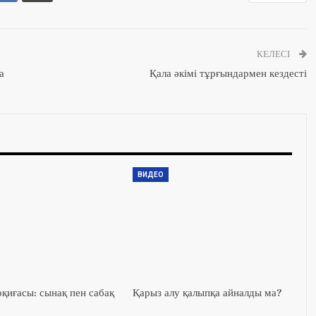
КЕЛЕСІ
а
Қала әкімі тұрғындармен кездесті
ВИДЕО
оқиғасы: сынақ пен сабақ
Қарыз алу қалыпқа айналды ма?