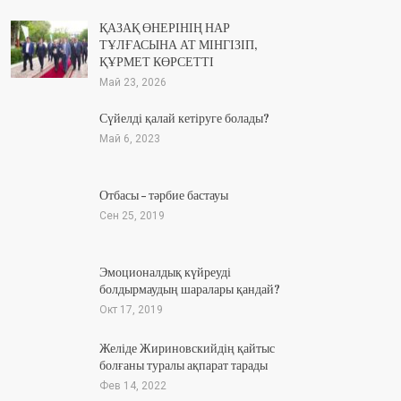
ҚАЗАҚ ӨНЕРІНІҢ НАР
ТҰЛҒАСЫНА АТ МІНГІЗІП,
ҚҰРМЕТ КӨРСЕТТІ
Май 23, 2026
Сүйелді қалай кетіруге болады?
Май 6, 2023
Отбасы – тәрбие бастауы
Сен 25, 2019
Эмоционалдық күйреуді
болдырмаудың шаралары қандай?
Окт 17, 2019
Желіде Жириновскийдің қайтыс
болғаны туралы ақпарат тарады
Фев 14, 2022