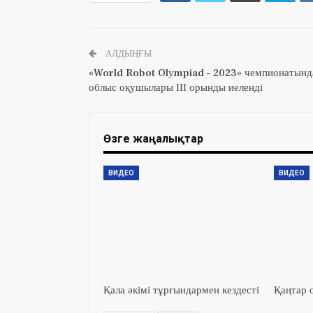
АЛДЫҢҒЫ
«World Robot Olуmpiad – 2023» чемпионатынд
облыс оқушылары ІІІ орынды иеленді
Өзге жаңалықтар
ВИДЕО
ВИДЕО
Қала әкімі тұрғындармен кездесті
Қаңтар 