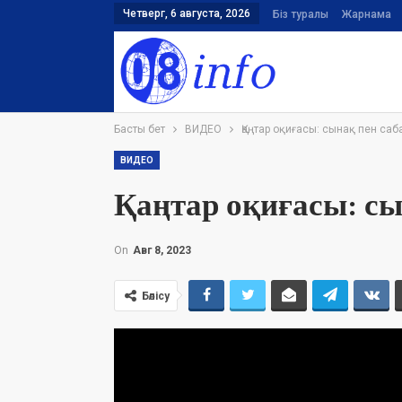
Четверг, 6 августа, 2026
Біз туралы
Жарнама
Басты бет
ВИДЕО
Қаңтар оқиғасы: сынақ пен саб
ВИДЕО
Қаңтар оқиғасы: сы
On
Авг 8, 2023
Бөлісу