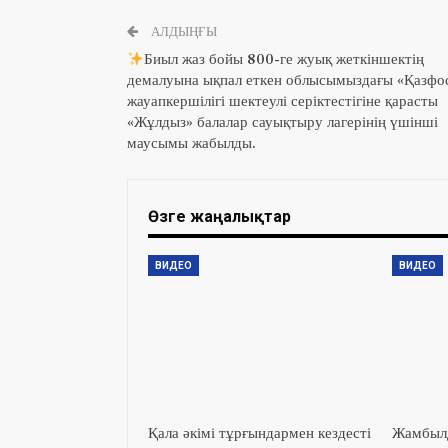
АЛДЫҢҒЫ
Биыл жаз бойы 800-ге жуық жеткіншектің
демалуына ықпал еткен облысымыздағы «Қазфо
жауапкершілігі шектеулі серіктестігіне қарасты
«Жұлдыз» балалар сауықтыру лагерінің үшінші
маусымы жабылды.
Өзге жаңалықтар
ВИДЕО
ВИДЕО
Қала әкімі тұрғындармен кездесті
Жамбылд