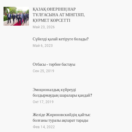
ҚАЗАҚ ӨНЕРІНІҢ НАР
ТҰЛҒАСЫНА АТ МІНГІЗІП,
ҚҰРМЕТ КӨРСЕТТІ
Май 23, 2026
Сүйелді қалай кетіруге болады?
Май 6, 2023
Отбасы – тәрбие бастауы
Сен 25, 2019
Эмоционалдық күйреуді
болдырмаудың шаралары қандай?
Окт 17, 2019
Желіде Жириновскийдің қайтыс
болғаны туралы ақпарат тарады
Фев 14, 2022