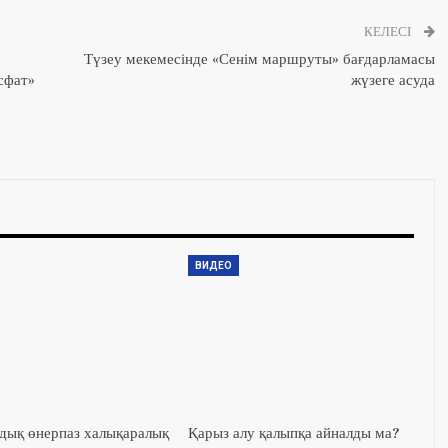
КЕЛЕСІ
Түзеу мекемесінде «Сенім маршруты» бағдарламасы
сфат»
жүзеге асуда
ВИДЕО
ық өнерпаз халықаралық
Қарыз алу қалыпқа айналды ма?