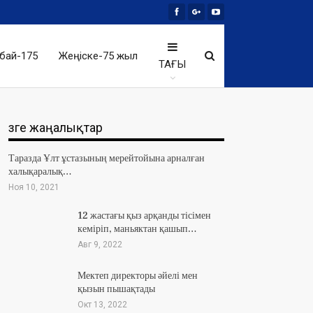
бай-175
Жеңіске-75 жыл
ТАҒЫ
Өзге жаңалықтар
Таразда Ұлт ұстазының мерейтойына арналған
халықаралық…
Ноя 10, 2021
12 жастағы қыз арқанды тісімен
кеміріп, маньяктан қашып…
Авг 9, 2022
Мектеп директоры әйелі мен
қызын пышақтады
Окт 13, 2022