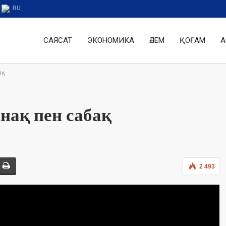
RU
САЯСАТ
ЭКОНОМИКА
ӘЛЕМ
ҚОҒАМ
А
ақ
нақ пен сабақ
2 493