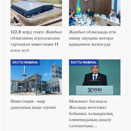
122,8 млрд теңге: Жамбыл
Жамбыл облысында егін
облысының агросаласына
жинау науқаны жоғары
тартылған инвестиция 11
қарқынмен жалғасуда
есеге өсті
БАСТЫ ЖАҢАЛЫҚ
БАСТЫ ЖАҢАЛЫҚ
Инвестиция – өңір
Мемлекет басшысы
дамуының жаңа серпіні
Жасанды интеллект
бойынша халықаралық
олимпиаданың ашылу
салтанатына…