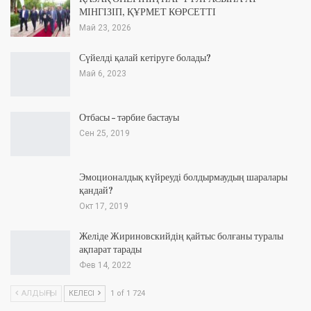
МІНГІЗІП, ҚҰРМЕТ КӨРСЕТТІ
Май 23, 2026
Сүйелді қалай кетіруге болады?
Май 6, 2023
Отбасы – тәрбие бастауы
Сен 25, 2019
Эмоционалдық күйреуді болдырмаудың шаралары
қандай?
Окт 17, 2019
Желіде Жириновскийдің қайтыс болғаны туралы
ақпарат тарады
Фев 14, 2022
АЛДЫҢҒЫ
КЕЛЕСІ
1 of 1 724