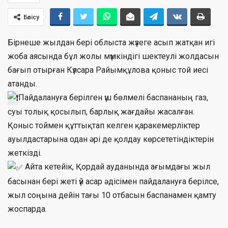
Бөлісу
Бірнеше жылдан бері облыста жүзеге асып жатқан игі
жоба аясында бұл жолы мүмкіндігі шектеулі жолдасын
бағып отырған Күлсара Райымқұлова қоныс той иесі
атанды.
Пайдалануға берілген үш бөлмелі баспананың газ,
суы толық қосылып, барлық жағдайы жасалған.
Қоныс тоймен құттықтап келген қаракемерліктер
ауылдастарына одан әрі де қолдау көрсететіндіктерін
жеткізді.
Айта кетейік, Қордай ауданында ағымдағы жыл
басынан бері жеті үй асар әдісімен пайдалануға берілсе,
жыл соңына дейін тағы 10 отбасын баспанамен қамту
жоспарда.