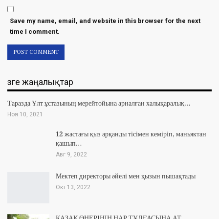
Save my name, email, and website in this browser for the next
time I comment.
Өзге жаңалықтар
Таразда Ұлт ұстазының мерейтойына арналған халықаралық…
Ноя 10, 2021
12 жастағы қыз арқанды тісімен кеміріп, маньяктан
қашып…
Авг 9, 2022
Мектеп директоры әйелі мен қызын пышақтады
Окт 13, 2022
ҚАЗАҚ ӨНЕРІНІҢ НАР ТҰЛҒАСЫНА АТ