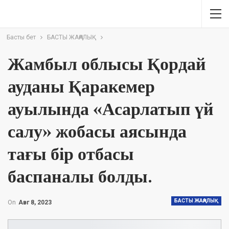
Басты бет
БАСТЫ ЖАҢАЛЫҚ
Жамбыл облысы Қордай
ауданы Қаракемер
ауылында «Асарлатып үй
салу» жобасы аясында
тағы бір отбасы
баспаналы болды.
БАСТЫ ЖАҢАЛЫҚ
On
Авг 8, 2023