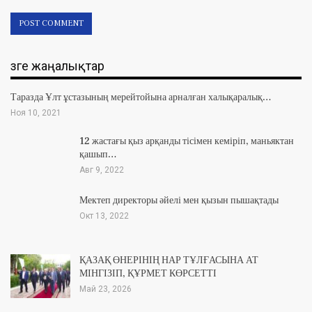
Өзге жаңалықтар
Таразда Ұлт ұстазының мерейтойына арналған халықаралық…
Ноя 10, 2021
12 жастағы қыз арқанды тісімен кеміріп, маньяктан
қашып…
Авг 9, 2022
Мектеп директоры әйелі мен қызын пышақтады
Окт 13, 2022
ҚАЗАҚ ӨНЕРІНІҢ НАР ТҰЛҒАСЫНА АТ
МІНГІЗІП, ҚҰРМЕТ КӨРСЕТТІ
Май 23, 2026