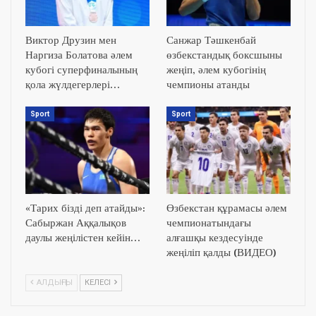
Виктор Друзин мен
Санжар Тәшкенбай
Наргиза Болатова әлем
өзбекстандық боксшыны
кубогі суперфиналының
жеңіп, әлем кубогінің
қола жүлдегерлері…
чемпионы атанды
Sport
Sport
«Тарих бізді деп атайды»:
Өзбекстан құрамасы әлем
Сабыржан Аққалықов
чемпионатындағы
даулы жеңілістен кейін…
алғашқы кездесуінде
жеңіліп қалды (ВИДЕО)
АЛДЫҢҒЫ
КЕЛЕСІ