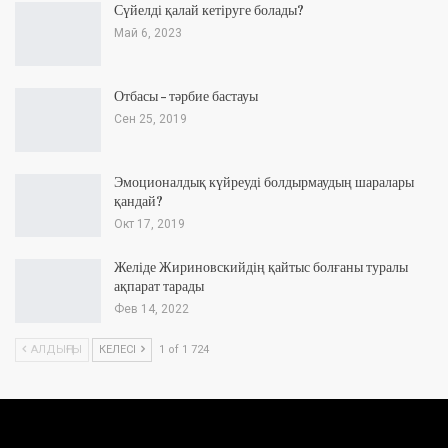
Сүйелді қалай кетіруге болады?
Май 6, 2023
Отбасы – тәрбие бастауы
Сен 25, 2019
Эмоционалдық күйреуді болдырмаудың шаралары
қандай?
Окт 17, 2019
Желіде Жириновскийдің қайтыс болғаны туралы
ақпарат тарады
Фев 14, 2022
АЛДЫҢҒЫ
КЕЛЕСІ
1 of 1 724