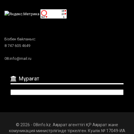
Бізбен байланыс:
8 747 605 4649
08.info@mail.ru
Мұрағат
Мұрағат
© 2026 - 08info.kz. Ақпарат агенттігі ҚР Ақпарат және
комуникация министрлігінде тіркелген. Куәлік № 17049-ИА