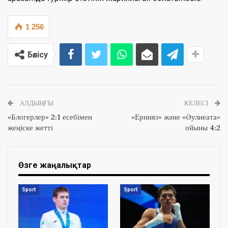
1 256
Бөлісу
АЛДЫҢҒЫ
КЕЛЕСІ
«Блогерлер» 2:1 есебімен
«Ернияз» және «Әулиеата»
жеңіске жетті
ойыны 4:2
Өзге жаңалықтар
Sport
Sport