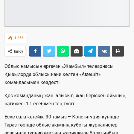
1 256
Бөлісу
Облыс намысын қорғаған «Жамбыл» телеарнасы
Қызылорда облысынани келген «Ақмешіт»
командасымен кездесті.
Қос команданың жан алысып, жан беріскен ойының
нәтижесі 1:1 есебімен тең түсті.
Еске сала кетейік, 30 тамыз – Конституция күнінде
Тараз төрінде облыс әкімінің кубогы журналистер
арасында турнир өтетінін жариялаған болатынбыз.