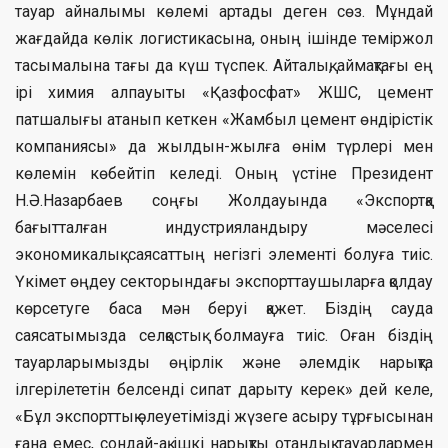
тауар айналымы көлемі артады деген сөз. Мұндай
жағдайда көлік логистикасына, оның ішінде теміржол
тасымалына тағы да күш түспек. Айталық, аймақтағы ең
ірі химия алпауыты «Қазфосфат» ЖШС, цемент
патшалығы атанып кеткен «Жамбыл цемент өндірістік
компаниясы» да жылдын-жылға өнім түрлері мен
көлемін көбейтіп келеді. Оның үстіне Президент
Н.Ә.Назарбаев соңғы Жолдауында «Экспортқа
бағытталған индустрияландыру мәселесі
экономикалық саясаттың негізгі элементі болуға тиіс.
Үкімет өңдеу секторындағы экспорттаушыларға қолдау
көрсетуге баса мән беруі қажет. Біздің сауда
саясатымызда селқостық болмауға тиіс. Оған біздің
тауарларымызды өңірлік және әлемдік нарықта
ілгерілететін белсенді сипат дарыту керек» дей келе,
«Бұл экспорттық әлеуетімізді жүзеге асыру тұрғысынан
ғана емес, сондай-ақ ішкі нарықты отандық тауарлармен