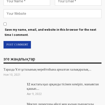
Save my name, email, and website in this browser for the next
time I comment.
Өзге жаңалықтар
Таразда Ұлт ұстазының мерейтойына арналған халықаралық…
Ноя 10, 2021
12 жастағы қыз арқанды тісімен кеміріп, маньяктан
қашып…
Авг 9, 2022
Мектеп директоры әйелі мен қызын пышақтады