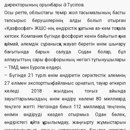
директорының орынбары Ә.Түсіпов.
Осы ретте, облыстағы темір жол тасымалының басты
тапсырыс берушілерінің алды болып отырған
«Қазфосфат» ЖШС-нің өндірістік қуатына аз-кем тоқтала
кетсек. Компания бүгінде фосфорит кенін байытып қана
қоймай, әлемдік сұранысқа жауап беретін өнім шығару
бағытында барын салуда. Содан болар, бұл
алпауыттың сары фосфорының негізгі тұтынушылары
– ТМД мен Еуропа елдері.
– Бүгінде 21 түрлі өнім өндіретін серіктестік әлемнің
27 елімен экспорттық байланыс орнатып, тауар өткеріп
келеді. 2018 жылдың тоғыз айында
зауыттарымыздың өнім өндіру көлемі 80 миллиард
теңгеге жетті. Негізінде биыл 112 миллиард теңгенің
өнімін өндіруді көздеп отырмыз. Одан бөлек,
өндірістегі қайта құрылымдау, жаңғырту жұмыстарын