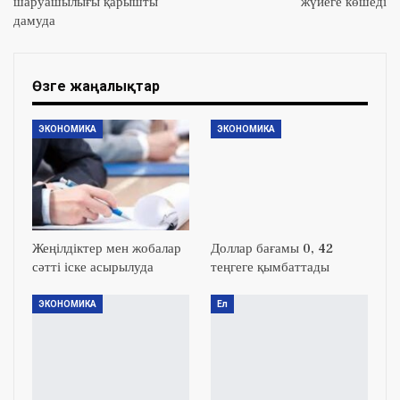
шаруашылығы қарышты
жүйеге көшеді
дамуда
Өзге жаңалықтар
ЭКОНОМИКА
ЭКОНОМИКА
Жеңілдіктер мен жобалар
Доллар бағамы 0, 42
сәтті іске асырылуда
теңгеге қымбаттады
ЭКОНОМИКА
Ел