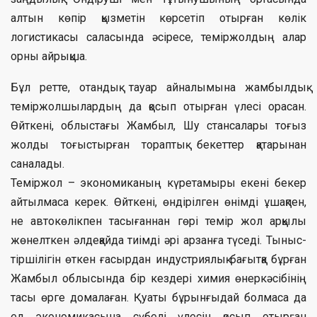
алтын көпір қызметін көрсетіп отырған көлік
логистикасы саласында әсіресе, теміржолдың алар
орны айрықша.
Бұл ретте, отандық тауар айналымына жамбылдық
теміржолшылардың да қосып отырған үлесі орасан.
Өйткені, облыстағы Жамбыл, Шу стансалары тоғыз
жолды тоғыстырған тораптық бекеттер қатарынан
саналады.
Теміржол – экономиканың күретамыры екені бекер
айтылмаса керек. Өйткені, өндірілген өнімді ұшақпен,
не автокөлікпен тасығаннан гөрі темір жол арқылы
жөнелткен әлдеқайда тиімді әрі арзанға түседі. Тыныс-
тіршілігін өткен ғасырдан индустриялық бағытқа бұрған
Жамбыл облысында бір кездері химия өнеркәсібінің
тасы өрге домалаған. Қуаты бұрынғыдай болмаса да
ел экономикасына сүбелі үлесін қосып отырған