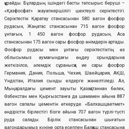
құрайды. Бұлардың ішіндегі басты тапсырыс беруші –
«Қазфосфат» жауапкершілігі шектеулі серіктестігі.
Серіктестік Қаратау стансасынан 580 вагон фосфор
рудасын, Жаңатас стансасынан 715 вагон фосфор
ұнтағын, 1 450 вагон фосфор рудасын, Аса
стансасынан 175 вагон сары фосфор өнімдерін артады.
Фосфор рудасы мен ұнтағы серіктестіктің өз
облысымыз аумағындағы өңдеу орындарына
жеткізілсе, әлемдік сұранысқа ие сары фосфор
Германия, Дания, Польша, Чехия, Швейцария, АҚШ,
Үндістан, Италия сынды елдерге жөнелтіледі. Ал,
Мыңаралдағы цемент зауыты Қазақстаннан бөлек,
Өзбекстан мен Қырғызстанға да шамамен айына 887
вагон сапалы цементін өткеруде. «Балхашцветмет»
өндірістік бірлестігі бізге айына 707 вагон түрлі-түсті
руда салады. Бірлік стансасынан шығатын
вагондарымыз күніне орта есеппен Балқаш стансасына