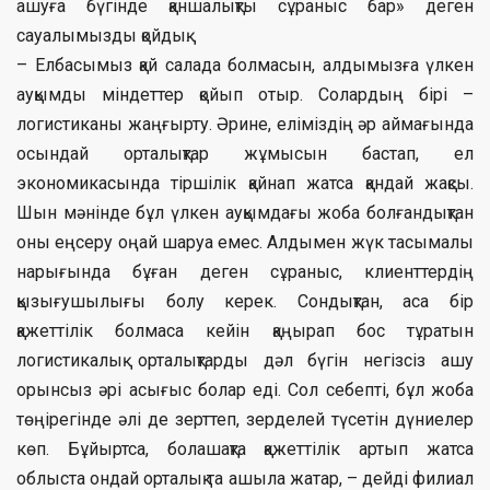
ашуға бүгінде қаншалықты сұраныс бар» деген
сауалымызды қойдық.
– Елбасымыз қай салада болмасын, алдымызға үлкен
ауқымды міндеттер қойып отыр. Солардың бірі –
логистиканы жаңғырту. Әрине, еліміздің әр аймағында
осындай орталықтар жұмысын бастап, ел
экономикасында тіршілік қайнап жатса қандай жақсы.
Шын мәнінде бұл үлкен ауқымдағы жоба болғандықтан
оны еңсеру оңай шаруа емес. Алдымен жүк тасымалы
нарығында бұған деген сұраныс, клиенттердің
қызығушылығы болу керек. Сондықтан, аса бір
қажеттілік болмаса кейін қаңырап бос тұратын
логистикалық орталықтарды дәл бүгін негізсіз ашу
орынсыз әрі асығыс болар еді. Сол себепті, бұл жоба
төңірегінде әлі де зерттеп, зерделей түсетін дүниелер
көп. Бұйыртса, болашақта қажеттілік артып жатса
облыста ондай орталық та ашыла жатар, – дейді филиал