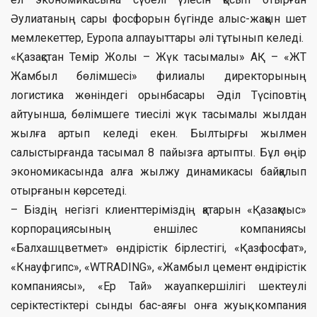
Әулиатаның сары фосфорын бүгінде алыс-жақын шет
мемлекеттер, Еуропа алпауыттары әлі тұтынып келеді.
«Қазақстан Темір Жолы – Жүк тасымалы» АҚ – «ЖТ
Жамбыл бөлімшесі» филиалы директорының
логистика жөніндегі орынбасары Әділ Түсіповтің
айтуынша, бөлімшеге тиесілі жүк тасымалы жылдан
жылға артып келеді екен. Былтырғы жылмен
салыстырғанда тасымал 8 пайызға артыпты. Бұл өңір
экономикасында алға жылжу динамикасы байқалып
отырғанын көрсетеді.
– Біздің негізгі клиенттеріміздің қатарын «Қазақмыс»
корпорациясының еншілес компаниясы
«Балхашцветмет» өндірістік бірлестігі, «Қазфосфат»,
«Кнауфгипс», «WTRADING», «Жамбыл цемент өндірістік
компаниясы», «Ер Тай» жауапкершілігі шектеулі
серіктестіктері сынды бас-аяғы онға жуық компания