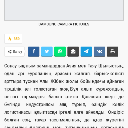
SAMSUNG CAMERA PICTURES
859
Бөлісу
Сонау ықылым замандардан Азия мен Таяу Шығыстың,
одан әрі Еуропаның арасын жалғап, барыс-келісті
арттыра түскен Ұлы Жібек жолы бойындағы қайнаған
тіршілік әлі толастаған жоқ. Бұл алып күрежолдың
негізгі тармақтары басып өтетін Қазақстан жері де
бүгінде индустриясы аяққа тұрып, өзіндік көлік
логистикасы қалыптасқан іргелі елге айналды. Өндіріс
болған соң, тауар тасымалының да қатар жүретіні
заңдылық. Өндіруші мен тұтынушының ортасында