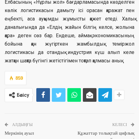
Елбасының «Нұрлы жол» бағдарламасында көзделген
көлік логистикасын дамыту ісі орасан қаражат пен
еңбекті, аса ауқымды жұмысты қажет етеді. Халық
даналығында да «Елдің жайын білгің келсе, жолына
қара» деген сөз бар. Ендеше, аймақ экономикасының
бойына қан жүгірткен жамбылдық теміржол
логистикасы да отандық индустрия күш алып келе
жатқан шақта бүгінгі жетістігімен тоқтап қалмасы анық.
859
Бөлісу
АЛДЫҢҒЫ
КЕЛЕСІ
Меркінің ауыл
Құжаттар толықтай цифлық