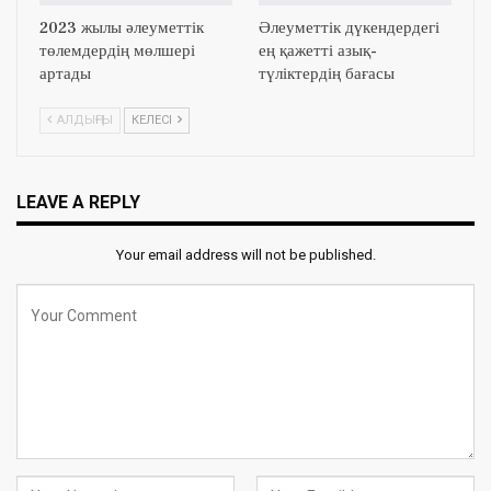
2023 жылы әлеуметтік
Әлеуметтік дүкендердегі
төлемдердің мөлшері
ең қажетті азық-
артады
түліктердің бағасы
АЛДЫҢҒЫ
КЕЛЕСІ
LEAVE A REPLY
Your email address will not be published.