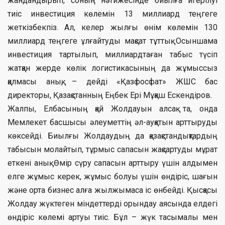
жандандырып, соның нәтижесінде биылға игерілуі
тиіс инвестиция көлемін 13 миллиард теңгеге
жеткізбекпіз. Ал, келер жылғы өнім көлемін 130
миллиард теңгеге ұлғайтуды мақсат тұттық. Осыншама
инвестиция тартылып, миллиардтаған табыс түсіп
жатқан жерде көлік логистикасының да жұмыссыз
қалмасы анық, – дейді «Қазфосфат» ЖШС бас
директоры, Қазақстанның Еңбек Ері Мұқаш Ескендіров.
Жалпы, Елбасының қай Жолдауын алсақ та, онда
Мемлекет басшысы әлеуметтің әл-ауқатын арттыруды
көксейді. Биылғы Жолдаудың да қазақстандықтардың
табысын молайтып, тұрмыс сапасын жақсартуды мұрат
еткені анық. Өмір сүру сапасын арттыру үшін алдымен
елге жұмыс керек, жұмыс болуы үшін өндіріс, шағын
және орта бизнес алға жылжымаса іс өнбейді. Қысқасы
Жолдау жүктеген міндеттерді орындау аясында елдегі
өндіріс көлемі артуы тиіс. Бұл – жүк тасымалы мен