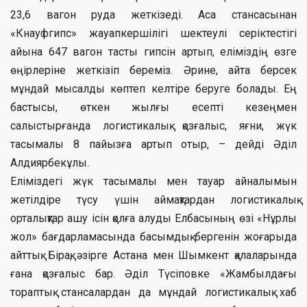
23,6 вагон руда жеткізеді. Аса стансасынан
«Кнауфгипс» жауапкершілігі шектеулі серіктестігі
айына 647 вагон тасты гипсін артып, еліміздің өзге
өңірлеріне жеткізіп береміз. Әрине, айта берсек
мұндай мысалды көптеп келтіре беруге болады. Ең
бастысы, өткен жылғы есепті кезеңмен
салыстырғанда логистикалық қозғалыс, яғни, жүк
тасымалы 8 пайызға артып отыр, – дейді Әділ
Алдиярбекұлы.
Еліміздегі жүк тасымалы мен тауар айналымын
жетілдіре түсу үшін аймақтардан логистикалық
орталықтар ашу ісін қолға алуды Елбасының өзі «Нұрлы
жол» бағдарламасында басымдық бергенін жоғарыда
айттық. Бірақ, әзірге Астана мен Шымкент қалаларында
ғана қозғалыс бар. Әділ Түсіповке «Жамбылдағы
тораптық стансалардан да мұндай логистикалық хаб