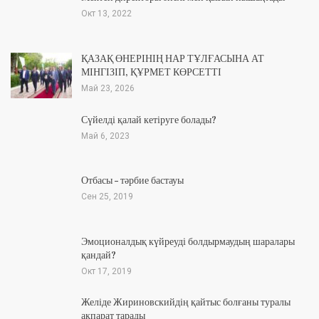
Окт 13, 2022
ҚАЗАҚ ӨНЕРІНІҢ НАР ТҰЛҒАСЫНА АТ
МІНГІЗІП, ҚҰРМЕТ КӨРСЕТТІ
Май 23, 2026
Сүйелді қалай кетіруге болады?
Май 6, 2023
Отбасы – тәрбие бастауы
Сен 25, 2019
Эмоционалдық күйреуді болдырмаудың шаралары
қандай?
Окт 17, 2019
Желіде Жириновскийдің қайтыс болғаны туралы
ақпарат тарады