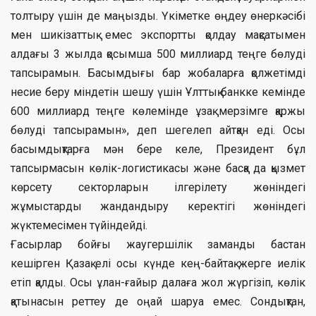
толтыру үшін де маңызды. Үкіметке өңдеу өнеркәсібі
мен шикізаттық емес экспортты қолдау мақсатымен
алдағы 3 жылда қосымша 500 миллиард теңге бөлуді
тапсырамын. Басымдығы бар жобаларға қолжетімді
несие беру міндетін шешу үшін Ұлттық банкке кемінде
600 миллиард теңге көлемінде ұзақ мерзімге қаржы
бөлуді тапсырамын», деп шегелеп айтқан еді. Осы
басымдықтарға мән бере келе, Президент бұл
тапсырмасын көлік-логистикасы және басқа да қызмет
көрсету секторларын ілгерілету жөніндегі
жұмыстарды жандандыру керектігі жөніндегі
жүктемесімен түйіндейді.
Ғасырлар бойғы жаугершілік заманды бастан
кешірген Қазақ елі осы күнде кең-байтақ жерге иелік
етіп қалды. Осы ұлан-ғайыр далаға жол жүргізіп, көлік
қатынасын реттеу де оңай шаруа емес. Сондықтан,