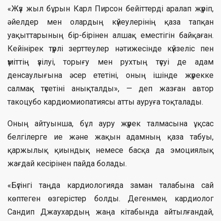
«Жүз жыл бұрын Карл Пирсон бейіттерді аралап жүріп,
әйелдер мен олардың күйеулерінің қаза тапқан
уақыттарының бір-бірінен алшақ еместігін байқаған.
Кейінірек түрлі зерттеулер нәтижесінде күйзеліс пен
үміттің үзілуі, торығу мен рухтың түсуі де адам
денсаулығына әсер ететіні, оның ішінде жүрекке
салмақ түсетіні анықталды», — деп жазған автор
такоцубо кардиомиопатиясы атты ауруға тоқталады.
Оның айтуынша, бұл ауру жүрек талмасына ұқсас
белгілерге ие және жақын адамның қаза табуы,
қаржылық қиындық немесе басқа да эмоциялық
жағдай кесірінен пайда болады.
«Бүгінгі таңда кардиологияда заман талабына сай
көптеген өзгерістер болды. Дегенмен, кардиолог
Сандип Джаухардың жаңа кітабында айтылғандай,