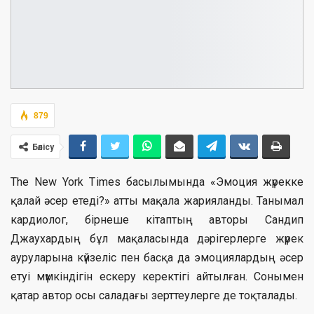
879
Бөлісу
The New York Times басылымында «Эмоция жүрекке
қалай әсер етеді?» атты мақала жарияланды. Танымал
кардиолог, бірнеше кітаптың авторы Сандип
Джаухардың бұл мақаласында дәрігерлерге жүрек
ауруларына күйзеліс пен басқа да эмоциялардың әсер
етуі мүмкіндігін ескеру керектігі айтылған. Сонымен
қатар автор осы саладағы зерттеулерге де тоқталады.