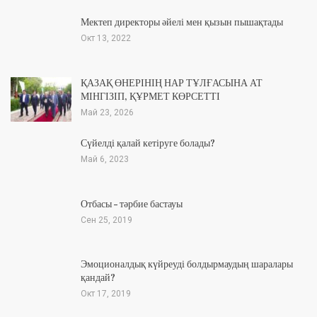
Мектеп директоры әйелі мен қызын пышақтады
Окт 13, 2022
ҚАЗАҚ ӨНЕРІНІҢ НАР ТҰЛҒАСЫНА АТ
МІНГІЗІП, ҚҰРМЕТ КӨРСЕТТІ
Май 23, 2026
Сүйелді қалай кетіруге болады?
Май 6, 2023
Отбасы – тәрбие бастауы
Сен 25, 2019
Эмоционалдық күйреуді болдырмаудың шаралары
қандай?
Окт 17, 2019