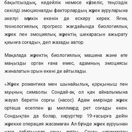
бақытсыздық, кедейлік немесе күйзеліс, теңсіздік
секілді эмоционалды факторлардың жүрек ауруларына
әкелуі мүмкін екенін де ескеру керек. Яғни,
технологиялық прогресс жағдайында биологиялық
жүрек пен эмоциялық жүректің шекарасын ажырату
қиынға соғады», деп жазады автор.
Мақалада жүректің биологиялық машина және өте
маңызды орган ғана емес, адамның эмоциясы
жиналатын орын екені де айтылады.
«Жүрек романтика мен шынайылық, қорқыныш пен
мұңның символы. Сондай-ақ ол қан айналымына
жауап беретін сорғы (насос). Адам өмірінде жүрек
орташа есеппен үш миллиард рет соғады екен.
Сондықтан да болар, хирургтер 19-ғасырға дейін
жүрекке операция жасамаған. Ал бүгінде жүрек ауруынан
қаза табатындар саны артты. Соған қарамастан