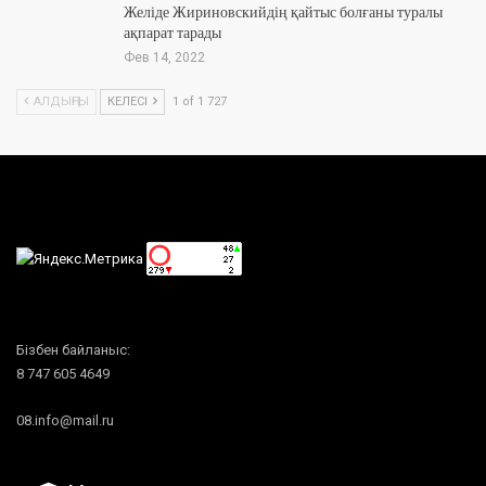
Желіде Жириновскийдің қайтыс болғаны туралы
ақпарат тарады
Фев 14, 2022
АЛДЫҢҒЫ
КЕЛЕСІ
1 of 1 727
Бізбен байланыс:
8 747 605 4649
08.info@mail.ru