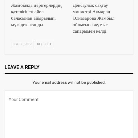
Жамбылда дәрігерлердің
Денсаулық сақтау
қателігінен әйел
министрі Ақмарал
баласынан айырылып,
Әлназарова Жамбыл
мүгедек атанды
облысына жұмыс
сапарымен келді
АЛДЫҢҒЫ
КЕЛЕСІ
LEAVE A REPLY
Your email address will not be published.