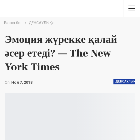
Басты бет
ДЕНСАУЛЫҚ
Эмоция жүрекке қалай
әсер етеді? — The New
York Times
ДЕНСАУЛЫҚ
On
Ноя 7, 2018