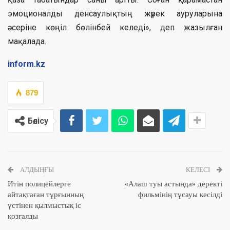
эмоционалды денсаулықтың жүрек ауруларына
әсеріне көңіл бөлінбей келеді», деп жазылған
мақалада.
inform.kz
879
Бөлісу
АЛДЫҢҒЫ
КЕЛЕСІ
Итін полицейлерге
«Алаш туы астында» деректі
айтақтаған тұрғынның
фильмінің тұсауы кесілді
үстінен қылмыстық іс
қозғалды