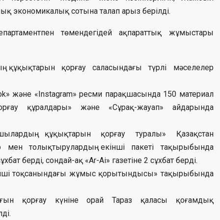
қ экономикалық сотына талап арыз берілді.
артаментпен төмендегідей ақпараттық жұмыстары
ң құқықтарын қорғау саласындағы түрлі мәселелер
» және «Instagram» ресми парақшасында 150 материал
орғау құралдары» және «Сұрақ-жауап» айдарында
шылардың құқықтарын қорғау туралы» Қазақстан
ер мен толықтырулардың екінші пакеті тақырыбында
бат берді, сондай-ақ «Ar-Ai» газетіне 2 сұхбат берді.
ірінші тоқсанындағы жұмыс қорытындысы» тақырыбында
ығын қорғау күніне орай Тараз қаласы қоғамдық
ді.