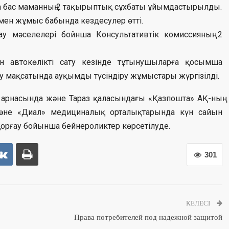
бас маманның 2 тақырыптық сұхбаты ұйымдастырылды.
мен жұмыс бабында кездесулер өтті.
у мәселелері бойнша Консультативтік комиссияның 2
н автокөлікті сату кезінде тұтынушыларға қосымша
лу мақсатында ауқымды түсіндіру жұмыстары жүргізілді.
e арнасында және Тараз қаласындағы «Қазпошта» АҚ-ның
әне «Диал» медициналық орталықтарында күн сайын
орғау бойынша бейнероликтер көрсетілуде.
301
КЕЛЕСІ
Права потребителей под надежной защитой