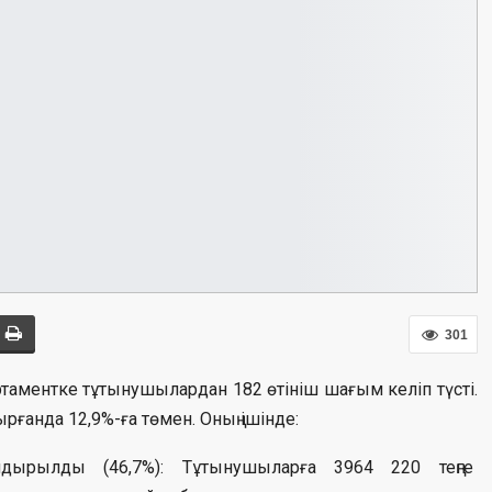
301
ментке тұтынушылардан 182 өтініш шағым келіп түсті.
рғанда 12,9%-ға төмен. Оның ішінде:
ндырылды (46,7%): Тұтынушыларға 3964 220 теңге