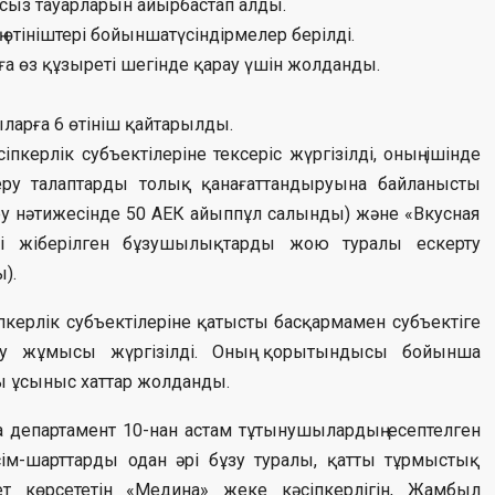
сыз тауарларын айырбастап алды.
тініштері бойыншатүсіндірмелер берілді.
ға өз құзыреті шегінде қарау үшін жолданды.
арға 6 өтініш қайтарылды.
іпкерлік субъектілеріне тексеріс жүргізілді, оның ішінде
серу талаптарды толық қанағаттандыруына байланысты
ру нәтижесінде 50 АЕК айыппұл салынды) және «Вкусная
сі жіберілген бұзушылықтарды жою туралы ескерту
).
лік субъектілеріне қатысты басқармамен субъектіге
ау жұмысы жүргізілді. Оның қорытындысы бойынша
 ұсыныс хаттар жолданды.
артамент 10-нан астам тұтынушылардың есептелген
сім-шарттарды одан әрі бұзу туралы, қатты тұрмыстық
 көрсететін «Медина» жеке кәсіпкерлігін, Жамбыл