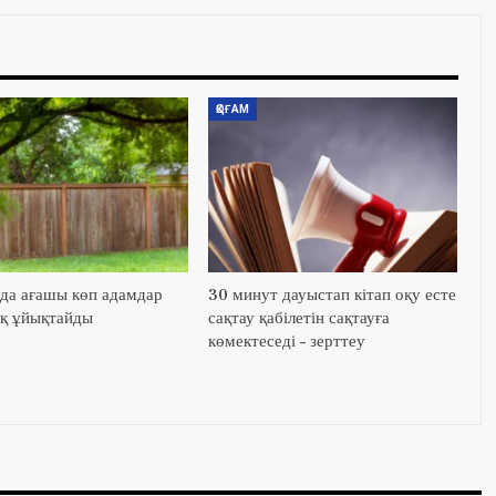
ҚОҒАМ
да ағашы көп адамдар
30 минут дауыстап кітап оқу есте
қ ұйықтайды
сақтау қабілетін сақтауға
көмектеседі – зерттеу