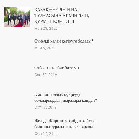
ҚАЗАҚ ӨНЕРІНІҢ НАР
ТҰЛҒАСЫНА АТ МІНГІЗІП,
ҚҰРМЕТ КӨРСЕТТІ
Май 23, 2026
Сүйелді қалай кетіруге болады?
Май 6, 2023
Отбасы – тәрбие бастауы
Сен 25, 2019
Эмоционалдық күйреуді
болдырмаудың шаралары қандай?
Окт 17, 2019
Желіде Жириновскийдің қайтыс
болғаны туралы ақпарат тарады
Фев 14, 2022