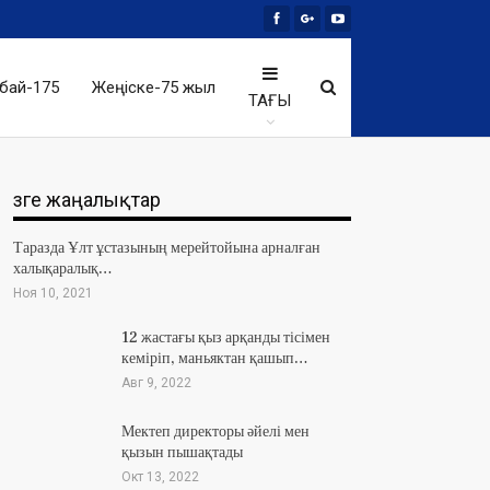
бай-175
Жеңіске-75 жыл
ТАҒЫ
Өзге жаңалықтар
Таразда Ұлт ұстазының мерейтойына арналған
халықаралық…
Ноя 10, 2021
12 жастағы қыз арқанды тісімен
кеміріп, маньяктан қашып…
Авг 9, 2022
Мектеп директоры әйелі мен
қызын пышақтады
Окт 13, 2022