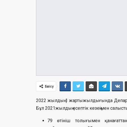
Бөлісу
2022 жылдың 1 жартыжылдығында Департа
Бұл 2021жылдың есептік кезеңімен салысты
79 өтініш толығымен қанағатта