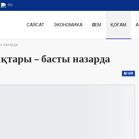
RU
САЯСАТ
ЭКОНОМИКА
ӘЛЕМ
ҚОҒАМ
А
ы назарда
тары – басты назарда
ҚОҒАМ