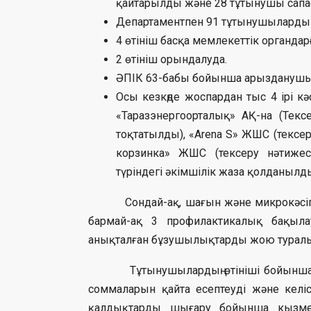
қайтарылды және 28 тұтынушы сапа
Департаментпен 91 тұтынушылардың ө
4 өтініш басқа мемлекеттік органдар
2 өтініш орындалуда.
ӘПІК 63-бабы бойынша арызданушыл
Осы кезкңде жоспардан тыс 4 ірі кәс
«Таразэнергоорталық» АҚ-на (Тек
тоқтатылды), «Arena S» ЖШС (тексе
корзинка» ЖШС (тексеру нәтиже
түріндегі әкімшілік жаза қолданылды
Сондай-ақ, шағын және микрокәсіпкер
бармай-ақ 3 профилактикалық бақыл
анықталған бұзушылықтарды жою туралы
Тұтынушылардың өтініші бойынша деп
соммаларын қайта есептеуді және келі
қалдықтарды шығару бойынша кызмет