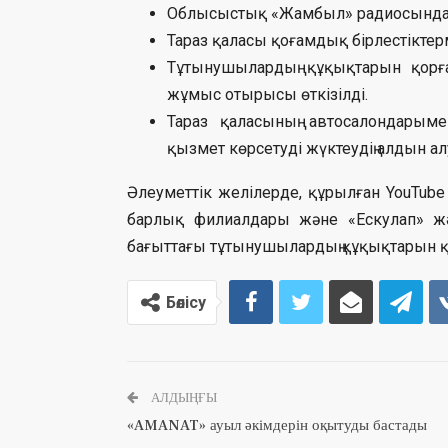
Облысыстық «Жамбыл» радиосында 
Тараз қаласы қоғамдық бірлестіктер
Тұтынушылардың құқықтарын қорға
жұмыс отырысы өткізілді.
Тараз қаласының автосалондарыме
қызмет көрсетуді жүктеудің алдын а
Әлеуметтік желілерде, құрылған YouTub
барлық филиалдары және «Ескулап» ж
бағыттағы тұтынушылардың құқықтарын қ
Бөлісу
АЛДЫҢҒЫ
«AMANAT» ауыл әкімдерін оқытуды бастады