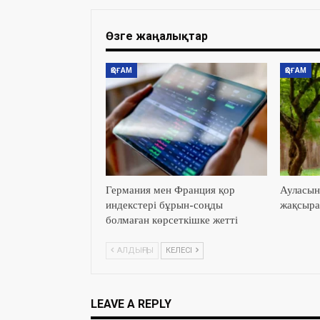
Өзге жаңалықтар
ҚОҒАМ
ҚОҒАМ
Германия мен Франция қор
Ауласын
индекстері бұрын-соңды
жақсыра
болмаған көрсеткішке жетті
АЛДЫҢҒЫ
КЕЛЕСІ
LEAVE A REPLY