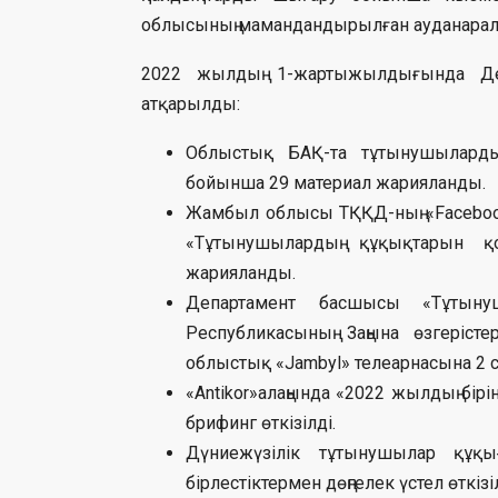
облысының мамандандырылған ауданаралы
2022 жылдың 1-жартыжылдығында Деп
атқарылды:
Облыстық БАҚ-та тұтынушыларды
бойынша 29 материал жарияланды.
Жамбыл облысы ТҚҚД-ның «Facebook
«Тұтынушылардың құқықтарын қ
жарияланды.
Департамент басшысы «Тұтыну
Республикасының Заңына өзгеріст
облыстық «Jambyl» телеарнасына 2 сұх
«Antikor»алаңында «2022 жылдың б
брифинг өткізілді.
Дүниежүзілік тұтынушылар құқ
бірлестіктермен дөңгелек үстел өткізіл