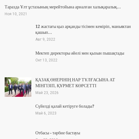
Таразда Ұлт ұстазының мерейтойына арналған халықаралық…
Ноя 10, 2021
12 жастағы қыз арқанды тісімен кеміріп, маньяктан
қашып…
Авг 9, 2022
Мектеп директоры әйелі мен қызын пышақтады
Окт 13, 2022
ҚАЗАҚ ӨНЕРІНІҢ НАР ТҰЛҒАСЫНА АТ
МІНГІЗІП, ҚҰРМЕТ КӨРСЕТТІ
Май 23, 2026
Сүйелді қалай кетіруге болады?
Май 6, 2023
Отбасы – тәрбие бастауы