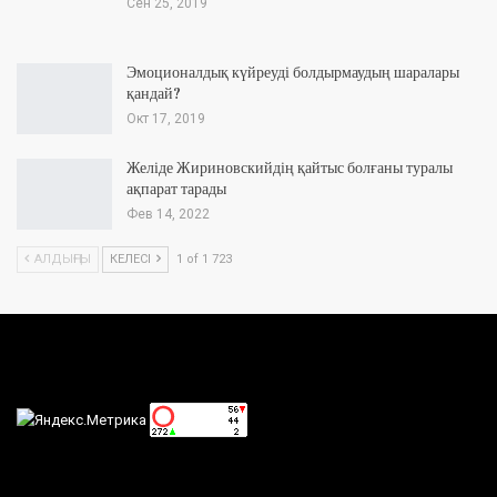
Сен 25, 2019
Эмоционалдық күйреуді болдырмаудың шаралары
қандай?
Окт 17, 2019
Желіде Жириновскийдің қайтыс болғаны туралы
ақпарат тарады
Фев 14, 2022
АЛДЫҢҒЫ
КЕЛЕСІ
1 of 1 723