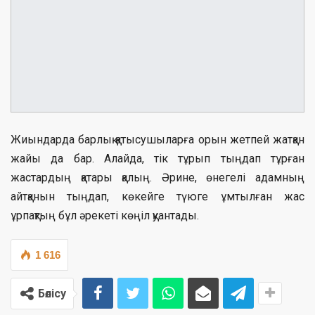
Жиындарда барлық қатысушыларға орын жетпей жатқан
жайы да бар. Алайда, тік тұрып тыңдап тұрған
жастардың қатары қалың. Әрине, өнегелі адамның
айтқанын тыңдап, көкейге түюге ұмтылған жас
ұрпақтың бұл әрекеті көңіл қуантады.
1 616
Бөлісу