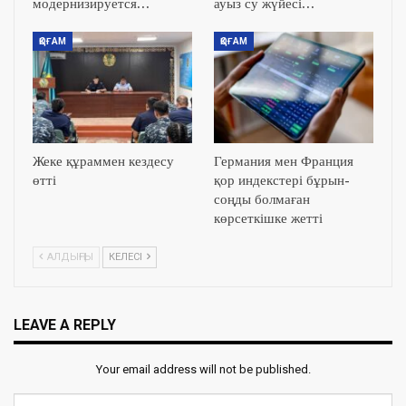
модернизируется…
ауыз су жүйесі…
ҚОҒАМ
ҚОҒАМ
Жеке құраммен кездесу
Германия мен Франция
өтті
қор индекстері бұрын-
соңды болмаған
көрсеткішке жетті
АЛДЫҢҒЫ
КЕЛЕСІ
LEAVE A REPLY
Your email address will not be published.