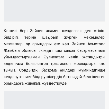
Кешелі бері Зейнеп апамен жүздессек деп өтініш
білдіріп, төріне шақырып жүрген мекемелер,
мектептер, оқу орындары өте көп. Зейнеп Ахметова
Жамбыл облысы әкімдігі ішкі саясат басқармасының
ұйымдастыруымен Әулиеатаға келіп жатқандықтан,
алдын-ала белгіленген графикпен жоспарлары өте
тығыз. Сондықтан, басқарма өкілдері мүмкіндігінше
кездесуге ниет білдірушілердің бетін қақпай, белгіленген
орындарға жинақтап, жүздестіруде.