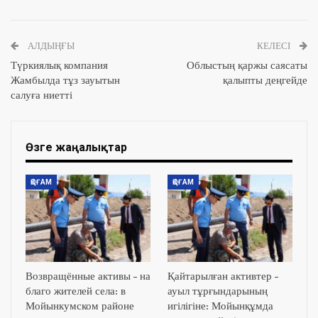
АЛДЫҢҒЫ
КЕЛЕСІ
Түркиялық компания
Облыстың қаржы саясаты
Жамбылда тұз зауытын
қалыпты деңгейде
салуға ниетті
Өзге жаңалықтар
ҚОҒАМ
ҚОҒАМ
Возвращённые активы – на
Қайтарылған активтер –
благо жителей села: в
ауыл тұрғындарының
Мойынкумском районе
игілігіне: Мойынқұмда