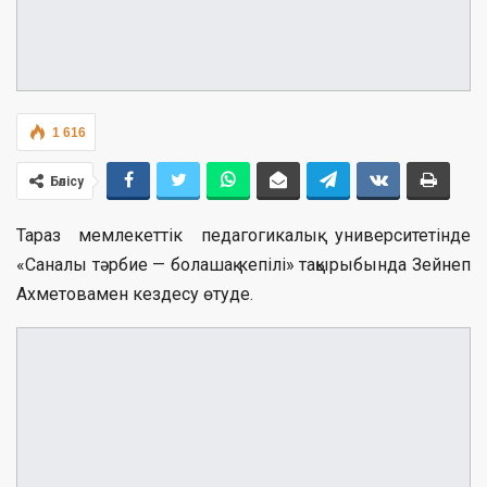
1 616
Бөлісу
Тараз мемлекеттік педагогикалық университетінде
«Саналы тәрбие — болашақ кепілі» тақырыбында Зейнеп
Ахметовамен кездесу өтуде.