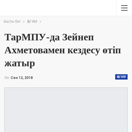
Басты бет
ҚОҒАМ
ТарМПУ-да Зейнеп
Ахметовамен кездесу өтіп
жатыр
ҚОҒАМ
On
Сен 12, 2018