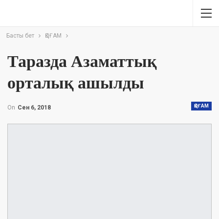
Басты бет
ҚОҒАМ
Таразда Азаматтық
орталық ашылды
ҚОҒАМ
On
Сен 6, 2018