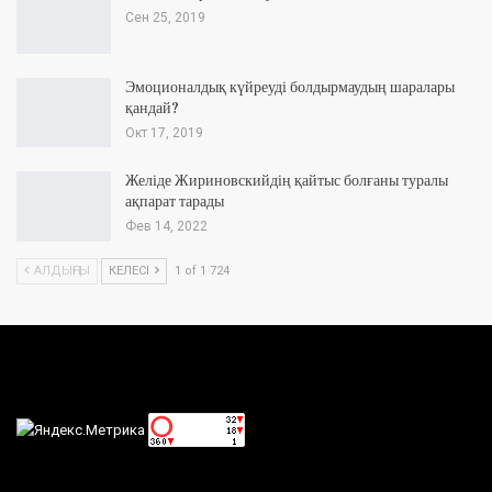
Сен 25, 2019
Эмоционалдық күйреуді болдырмаудың шаралары
қандай?
Окт 17, 2019
Желіде Жириновскийдің қайтыс болғаны туралы
ақпарат тарады
Фев 14, 2022
АЛДЫҢҒЫ
КЕЛЕСІ
1 of 1 724