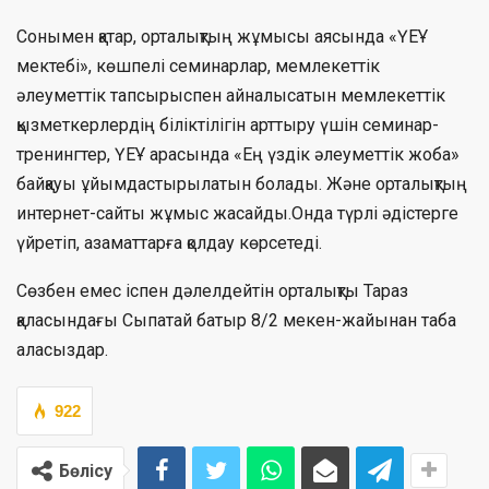
Сонымен қатар, орталықтың жұмысы аясында «ҮЕҰ
мектебі», көшпелі семинарлар, мемлекеттік
әлеуметтік тапсырыспен айналысатын мемлекеттік
қызметкерлердің біліктілігін арттыру үшін семинар-
тренингтер, ҮЕҰ арасында «Ең үздік әлеуметтік жоба»
байқауы ұйымдастырылатын болады. Және орталықтың
интернет-сайты жұмыс жасайды.Онда түрлі әдістерге
үйретіп, азаматтарға қолдау көрсетеді.
Сөзбен емес іспен дәлелдейтін орталықты Тараз
қаласындағы Сыпатай батыр 8/2 мекен-жайынан таба
аласыздар.
922
Бөлісу