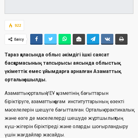
922
Бөлісу
Тараз қаласында
облыс әкімдігі
і
шкі саясат
басқармасының тапсырысы аясында облыстық
үкіметтік емес ұйымдарға арналған Азаматтық
орталық ашылды.
Азаматтық орталық ҮЕҰ қызметінің бағыттарын
біріктіруге, азаматтық қоғам институттарының өзекті
мәселелерін шешуге бағытталған. Орталық практикалық
және өзге де мәселелерді шешуде жұртшылықтың
күш-жігерін біріктіреді және оларды шоғырландыру
үшін жағдайлар жасайды.