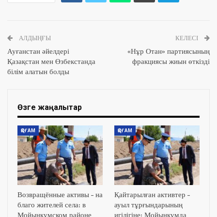
АЛДЫҢҒЫ
КЕЛЕСІ
Ауғанстан әйелдері
«Нұр Отан» партиясының
Қазақстан мен Өзбекстанда
фракциясы жиын өткізді
білім алатын болды
Өзге жаңалықтар
ҚОҒАМ
ҚОҒАМ
Возвращённые активы – на
Қайтарылған активтер –
благо жителей села: в
ауыл тұрғындарының
Мойынкумском районе
игілігіне: Мойынқұмда