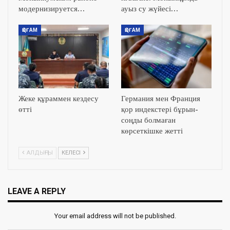
модернизируется…
ауыз су жүйесі…
ҚОҒАМ
ҚОҒАМ
Жеке құраммен кездесу
Германия мен Франция
өтті
қор индекстері бұрын-
соңды болмаған
көрсеткішке жетті
АЛДЫҢҒЫ
КЕЛЕСІ
LEAVE A REPLY
Your email address will not be published.