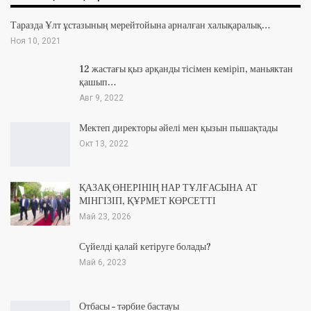
Таразда Ұлт ұстазының мерейтойына арналған халықаралық…
Ноя 10, 2021
12 жастағы қыз арқанды тісімен кеміріп, маньяктан
қашып…
Авг 9, 2022
Мектеп директоры әйелі мен қызын пышақтады
Окт 13, 2022
ҚАЗАҚ ӨНЕРІНІҢ НАР ТҰЛҒАСЫНА АТ
МІНГІЗІП, ҚҰРМЕТ КӨРСЕТТІ
Май 23, 2026
Сүйелді қалай кетіруге болады?
Май 6, 2023
Отбасы – тәрбие бастауы