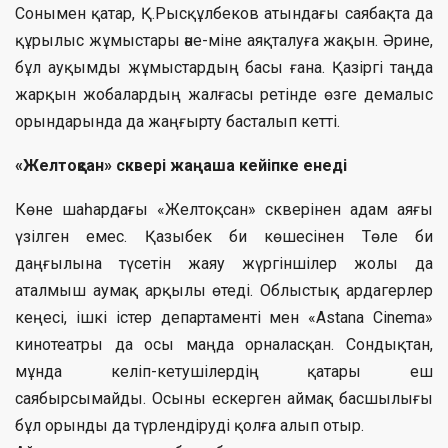
Сонымен қатар, Қ.Рысқұлбеков атындағы саябақта да
құрылыс жұмыстары әне-міне аяқталуға жақын. Әрине,
бұл ауқымды жұмыстардың басы ғана. Қазіргі таңда
жарқын жобалардың жалғасы ретінде өзге демалыс
орындарында да жаңғырту басталып кетті.
«Желтоқсан» сквері жаңаша кейіпке енеді
Көне шаһардағы «Желтоқсан» скверінен адам аяғы
үзілген емес. Қазыбек би көшесінен Төле би
даңғылына түсетін жаяу жүргіншілер жолы да
аталмыш аумақ арқылы өтеді. Облыстық ардагерлер
кеңесі, ішкі істер департаменті мен «Astana Cinema»
кинотеатры да осы маңда орналасқан. Сондықтан,
мұнда келіп-кетушілердің қатары еш
саябырсымайды. Осыны ескерген аймақ басшылығы
бұл орынды да түрлендіруді қолға алып отыр.