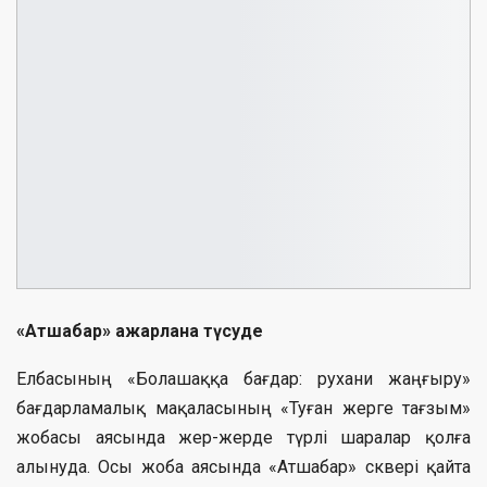
«Атшабар» ажарлана түсуде
Елбасының «Болашаққа бағдар: рухани жаңғыру»
бағдарламалық мақаласының «Туған жерге тағзым»
жобасы аясында жер-жерде түрлі шаралар қолға
алынуда. Осы жоба аясында «Атшабар» сквері қайта