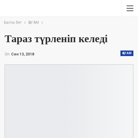
Басты бет
ҚОҒАМ
Тараз түрленіп келеді
ҚОҒАМ
On
Сен 13, 2018