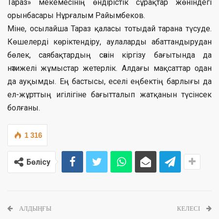
Тараз» мекемесінің өндірістік сұрақтар жөніндегі
орынбасары Нұрғалым Райымбеков.
Міне, осылайша Тараз қаласы тотыдай тарана түсуде.
Көшелерді көріктендіру, аулаларды абаттандырудан
бөлек, саябақтардың сәнін кіргізу бағытында да
нәтижелі жұмыстар жетерлік. Алдағы мақсаттар одан
да ауқымды. Ең бастысы, еселі еңбектің барлығы да
ел-жұрттың игілігіне бағытталып жатқанын түсінсек
болғаны.
1 316
Бөлісу
АЛДЫҢҒЫ
КЕЛЕСІ