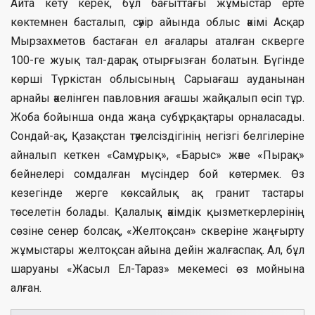
Айта кету керек, бұл бағыттағы жұмыстар ерте
көктемнен басталып, сәуір айында облыс әкімі Асқар
Мырзахметов бастаған ел ағалары аталған скверге
100-ге жуық тал-дарақ отырғызған болатын. Бүгінде
көрші Түркістан облысының Сарыағаш ауданынан
арнайы әкелінген павловния ағашы жайқалып өсіп тұр.
Жоба бойынша онда жаңа субұрқақтары орналасады.
Сондай-ақ, Қазақстан тәуелсіздігінің негізгі белгілеріне
айналып кеткен «Самұрық», «Барыс» және «Пырақ»
бейнелері сомдалған мүсіндер бой көтермек. Өз
кезегінде жерге көксайлық ақ гранит тастары
төселетін болады. Қалалық әкімдік қызметкерлерінің
сөзіне сенер болсақ, «Желтоқсан» скверіне жаңғырту
жұмыстары желтоқсан айына дейін жалғаспақ. Ал, бұл
шаруаны «Жасыл Ел-Тараз» мекемесі өз мойнына
алған.