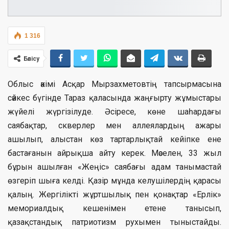
1 316
Бөлісу
Облыс әкімі Асқар Мырзахметовтің тапсырмасына
сәйкес бүгінде Тараз қаласында жаңғырту жұмыстары
жүйелі жүргізілуде. Әсіресе, көне шаһардағы
саябақтар, скверлер мен аллеялардың ажары
ашылып, алыстан көз тартарлықтай кейіпке ене
бастағанын айрықша айту керек. Мәселен, 33 жыл
бұрын ашылған «Жеңіс» саябағы адам танымастай
өзгеріп шыға келді. Қазір мұнда келушілердің қарасы
қалың. Жергілікті жұртшылық пен қонақтар «Ерлік»
мемориалдық кешенімен етене танысып,
қазақстандық патриотизм рухымен тыныстайды.