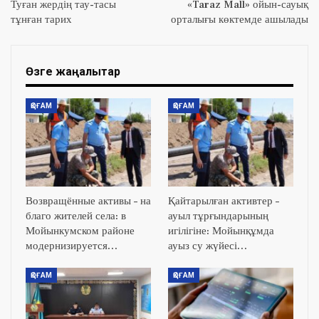
Туған жердің тау-тасы
«Taraz Mall» ойын-сауық
тұнған тарих
орталығы көктемде ашылады
Өзге жаңалықтар
ҚОҒАМ
ҚОҒАМ
Возвращённые активы – на
Қайтарылған активтер –
благо жителей села: в
ауыл тұрғындарының
Мойынкумском районе
игілігіне: Мойынқұмда
модернизируется…
ауыз су жүйесі…
ҚОҒАМ
ҚОҒАМ