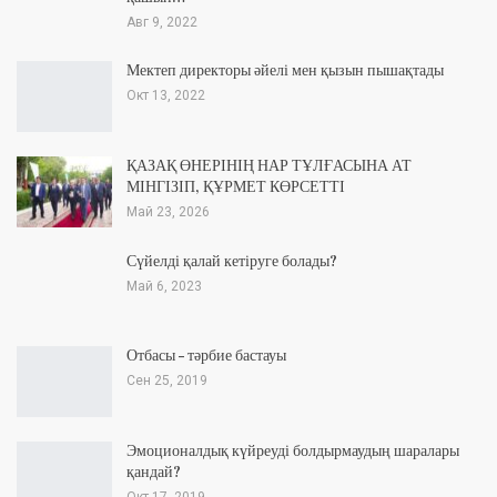
Авг 9, 2022
Мектеп директоры әйелі мен қызын пышақтады
Окт 13, 2022
ҚАЗАҚ ӨНЕРІНІҢ НАР ТҰЛҒАСЫНА АТ
МІНГІЗІП, ҚҰРМЕТ КӨРСЕТТІ
Май 23, 2026
Сүйелді қалай кетіруге болады?
Май 6, 2023
Отбасы – тәрбие бастауы
Сен 25, 2019
Эмоционалдық күйреуді болдырмаудың шаралары
қандай?
Окт 17, 2019