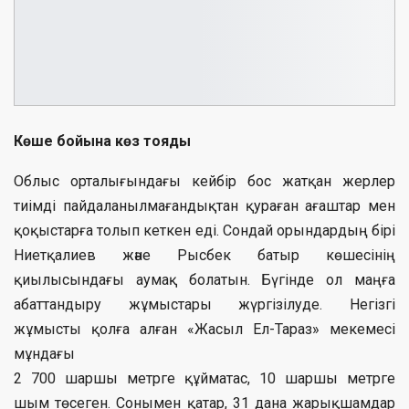
Көше бойына көз тояды
Облыс орталығындағы кейбір бос жатқан жерлер
тиімді пайдаланылмағандықтан қураған ағаштар мен
қоқыстарға толып кеткен еді. Сондай орындардың бірі
Ниетқалиев және Рысбек батыр көшесінің
қиылысындағы аумақ болатын. Бүгінде ол маңға
абаттандыру жұмыстары жүргізілуде. Негізгі
жұмысты қолға алған «Жасыл Ел-Тараз» мекемесі
мұндағы
2 700 шаршы метрге құйматас, 10 шаршы метрге
шым төсеген. Сонымен қатар, 31 дана жарықшамдар