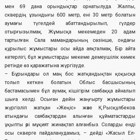
мен 69 дана орындықтар орнатылуда. Жалпы,
сквердің ұзындығы 600 метр, ені 30 метр болатын
аумағы түгелдей абаттандырылып, гүлдер
отырғызылмақ. Жұмысқа мекемеден 20 адам
тартылған. Сала мамандарының сөзінше, ондағы
құрылыс жұмыстары осы айда аяқталмақ. Бір айта
кетерлігі, бұл жұмыстарды мекеме демеушілік көмек
ретінде өз қаражатына жүргізуде.
– Бұрындары ол маң бос жатқандықтан қоқысқа
толып кеткен болатын. Облыс басшысының
бастамасымен бұл аумақ кішігірім саябаққа айналып
шыға келді. Осыған дейін жаңғырту жұмыстары
жүргізліп жатқан «Жеңіс» және Қ.Рысқұлбеков
атындағы саябақтардан алынған құйматастарды
ұқыпты әрі мұқият жинақтап алғанбыз. Соларды енді
осы скверге пайдаланудамыз, – дейді «Жасыл Ел-