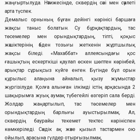
жаңғыртылуда. Нәтижесінде, сквердің сәні мен сәулеті
арта түспек.
Демалыс орнының бұған дейінгі көрінісі баршаға
жақсы таныс болатын. Су бұрқақтардың, тас
төсемелер мен орындықтардың, тіпті, қоқыс
жәшіктерінің әбден тозығы жеткенін жұртшылық
жақсы біледі. «Махаббат» аллеясындағы қос
ғашықтың ескерткіші қаулап өскен шөптен көрінбей,
арықтар сұрықсыз күйге енген. Бүгінде бұл орын
құрылыс алаңына айналып, қызу жұмыстар
жүргізілуде. Қолға алынған ілкімді істің арқасында 2
шақырымға жуық аумақ түбегейлі өзгеріп сала берді.
Жолдар жаңартылып, тас төсемелер мен
орындықтардың барлығы ауыстырылмақ. Ал,
сквердің баурайы текемет тектес көрініспен
көмкеріледі. Сәндік ақ және қызыл тастармен ою
ойылып, арасына гүлдер отырғызылмақ.