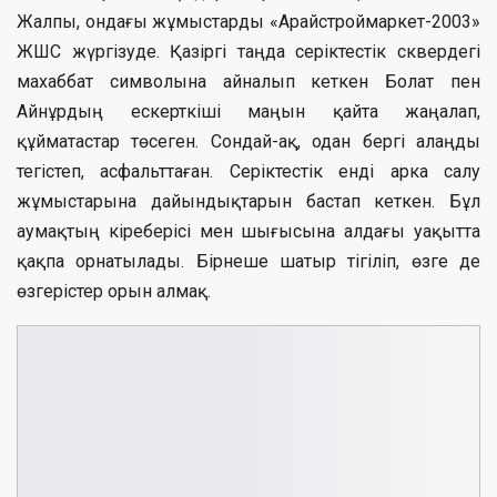
Жалпы, ондағы жұмыстарды «Арайстрой­маркет-2003»
ЖШС жүргізуде. Қазіргі таңда серіктестік сквердегі
махаббат символына айналып кеткен Болат пен
Айнұрдың ескерткіші маңын қайта жаңалап,
құйматастар төсеген. Сондай-ақ, одан бергі алаңды
тегістеп, асфальттаған. Серіктестік енді арка салу
жұмыстарына дайындықтарын бастап кеткен. Бұл
аумақтың кіреберісі мен шығысына алдағы уақытта
қақпа орнатылады. Бірнеше шатыр тігіліп, өзге де
өзгерістер орын алмақ.