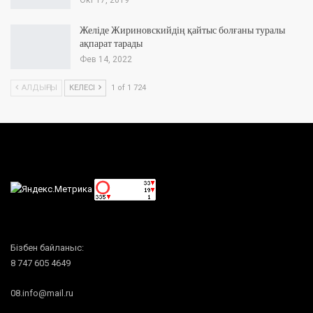
Желіде Жириновскийдің қайтыс болғаны туралы
ақпарат тарады
Фев 14, 2022
АЛДЫҢҒЫ
КЕЛЕСІ
1 of 1 724
Бізбен байланыс:
8 747 605 4649
08.info@mail.ru