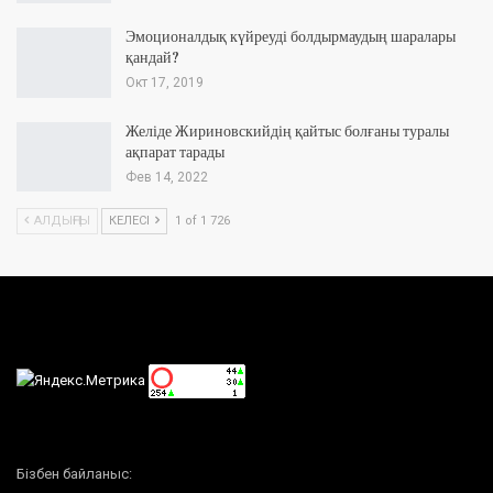
Эмоционалдық күйреуді болдырмаудың шаралары
қандай?
Окт 17, 2019
Желіде Жириновскийдің қайтыс болғаны туралы
ақпарат тарады
Фев 14, 2022
АЛДЫҢҒЫ
КЕЛЕСІ
1 of 1 726
Бізбен байланыс: