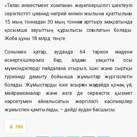
«Талас инвестмент компани» жауапкершілігі шектеулі
серіктестігі цианид-натрий өнімін жылына қуаттылығы
15 мың тоннадан 30 мың тоннаға арттыру мақсатында
қосымша зауыттың құрылысы соғылатын болады.
Жоба құны 18 млрд. теңге.
Сонымен қатар, ауданда 64 тарихи мәдени
ескерткіштеріміз бар, алдағы уақытта осы
мүмкіндіктерді пайдалана отырып, ішкі және сыртқы
туризмді дамыту бойынша жұмыстар жүргізілетін
болады. Жұмыстарды іске асырған жағдайда қонақ үй,
мейрамханалар және өзге де сервистік қызмет
көрсетумен айналысатын жергілікті кәсіпкерлер
жұмыспен қамтылады, – дейді аудан басшысы.
760