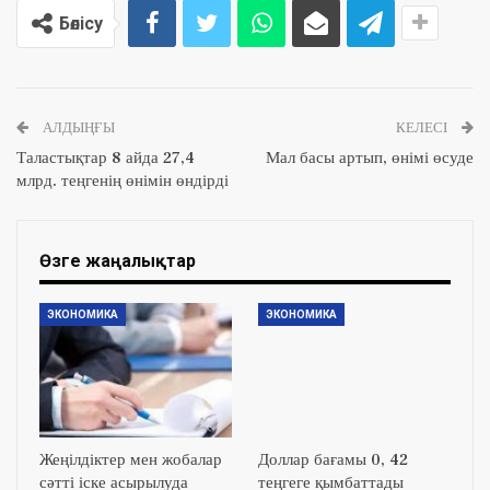
Бөлісу
АЛДЫҢҒЫ
КЕЛЕСІ
Таластықтар 8 айда 27,4
Мал басы артып, өнімі өсуде
млрд. теңгенің өнімін өндірді
Өзге жаңалықтар
ЭКОНОМИКА
ЭКОНОМИКА
Жеңілдіктер мен жобалар
Доллар бағамы 0, 42
сәтті іске асырылуда
теңгеге қымбаттады