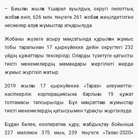
– Биылғы жылға Үшарал ауылдық округі пилоттық
жобаға еніп, 626 млн. теңгеге 261 жобаға жеңілдетілген
несиелер алуға жұмыстар атқарылуда.
Жобаны жүзеге асыру мақсатында құрылған жұмыс
тобы тарапынан 17 қыркүйекке дейін округтегі 232
үйдің құжаттары тексерілді. Оларды түзетуге қатысты
тиісті мекемелердің мамандары жергілікті жерде
жұмыс жүргізіп жатыр.
2019 жылғы 17 қыркүйекке «Тараз» әлеуметтік-
кәсіпкерлік корпорациясына барлығы 19 құжат
топтамасы тапсырылды. Бұл мақсаттағы жұмыстар
тиісті мекемелердің қатысуымен тұрақты жүргізілуде.
Бұдан бөлек, кооператив құру, жабдықтау бойынша
227 миллион 375 мың 239 теңгеге «Талас-2020»