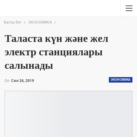
Басты бет
ЭКОНОМИКА
Таласта күн және жел
электр станциялары
салынады
ЭКОНОМИКА
On
Сен 24, 2019