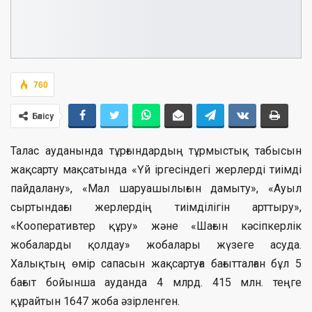
760
Бөлісу
Талас ауданында тұрғындардың тұрмыстық табысын
жақсарту мақсатында «Үй іргесіндегі жерлерді тиімді
пайдалану», «Мал шаруашылығын дамыту», «Ауыл
сыртындағы жерлердің тиімділігін арттыру»,
«Кооперативтер құру» және «Шағын кәсіпкерлік
жобаларды қолдау» жобалары жүзеге асуда.
Халықтың өмір сапасын жақсартуға бағытталған бұл 5
бағыт бойынша ауданда 4 млрд. 415 млн. теңге
құрайтын 1647 жоба әзірленген.