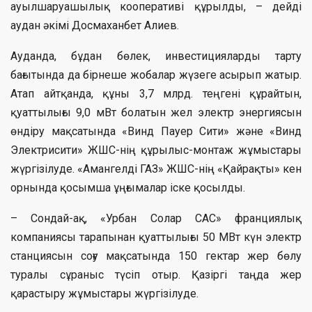
ауылшаруашылық кооперативі құрылды, – дейді
аудан әкімі Досмаханбет Алиев.
Ауданда, бұдан бөлек, инвестицияларды тарту
бағытында да бірнеше жобалар жүзеге асырып жатыр.
Атап айтқанда, құны 3,7 млрд. теңгені құрайтын,
қуаттылығы 9,0 мВт болатын жел электр энергиясын
өндіру мақсатында «Винд Пауер Сити» және «Винд
Электрисити» ЖШС-нің құрылыс-монтаж жұмыстары
жүргізілуде. «Амангелді ГАЗ» ЖШС-нің «Қайрақты» кен
орнында қосымша ұңғымалар іске қосылды.
– Сондай-ақ, «Урбан Солар САС» франциялық
компаниясы тарапынан қуаттылығы 50 МВт күн электр
станциясын соғу мақсатында 150 гектар жер бөлу
туралы сұраныс түсіп отыр. Қазіргі таңда жер
қарастыру жұмыстары жүргізілуде.