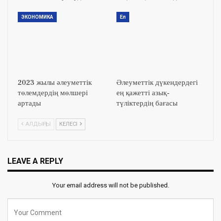
ЭКОНОМИКА
Ел
2023 жылы әлеуметтік
Әлеуметтік дүкендердегі
төлемдердің мөлшері
ең қажетті азық-
артады
түліктердің бағасы
АЛДЫҢҒЫ
КЕЛЕСІ
LEAVE A REPLY
Your email address will not be published.