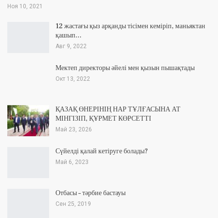
Ноя 10, 2021
12 жастағы қыз арқанды тісімен кеміріп, маньяктан
қашып…
Авг 9, 2022
Мектеп директоры әйелі мен қызын пышақтады
Окт 13, 2022
ҚАЗАҚ ӨНЕРІНІҢ НАР ТҰЛҒАСЫНА АТ
МІНГІЗІП, ҚҰРМЕТ КӨРСЕТТІ
Май 23, 2026
Сүйелді қалай кетіруге болады?
Май 6, 2023
Отбасы – тәрбие бастауы
Сен 25, 2019