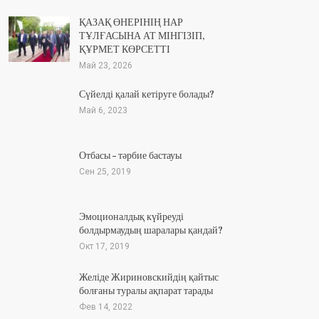
ҚАЗАҚ ӨНЕРІНІҢ НАР
ТҰЛҒАСЫНА АТ МІНГІЗІП,
ҚҰРМЕТ КӨРСЕТТІ
Май 23, 2026
Сүйелді қалай кетіруге болады?
Май 6, 2023
Отбасы – тәрбие бастауы
Сен 25, 2019
Эмоционалдық күйреуді
болдырмаудың шаралары қандай?
Окт 17, 2019
Желіде Жириновскийдің қайтыс
болғаны туралы ақпарат тарады
Фев 14, 2022