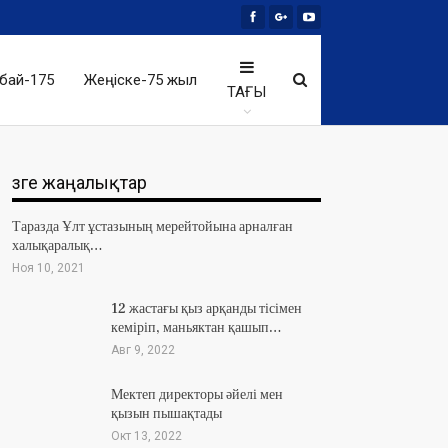
бай-175
Жеңіске-75 жыл
ТАҒЫ
Өзге жаңалықтар
Таразда Ұлт ұстазының мерейтойына арналған
халықаралық…
Ноя 10, 2021
12 жастағы қыз арқанды тісімен
кеміріп, маньяктан қашып…
Авг 9, 2022
Мектеп директоры әйелі мен
қызын пышақтады
Окт 13, 2022