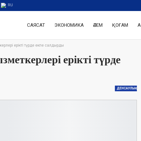
RU
САЯСАТ
ЭКОНОМИКА
ӘЛЕМ
ҚОҒАМ
А
ерлері ерікті түрде екпе салдырды
зметкерлері ерікті түрде
ДЕНСАУЛЫҚ