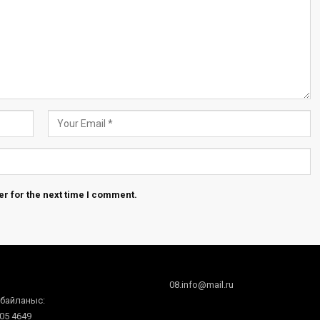
r for the next time I comment.
08.info@mail.ru
 байланыс:
605 4649