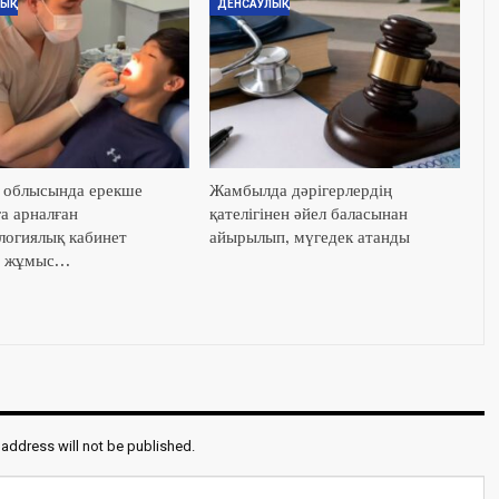
ЫҚ
ДЕНСАУЛЫҚ
облысында ерекше
Жамбылда дәрігерлердің
а арналған
қателігінен әйел баласынан
логиялық кабинет
айырылып, мүгедек атанды
ы жұмыс…
 address will not be published.