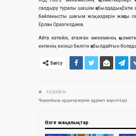
салдыру туралы шешім қабылдадық. Екпе
байланысты шағым жоқ, өздерін жақсы се
Ерлан Оразгелдиев.
Айта кетейік, аталған мекеменің қызме
екпенің екінші бөлігін қабылдайтын болад
Бөлісу
АЛДЫҢҒЫ
Чернобыль ардагерлеріне құрмет көрсетілді
Өзге жаңалықтар