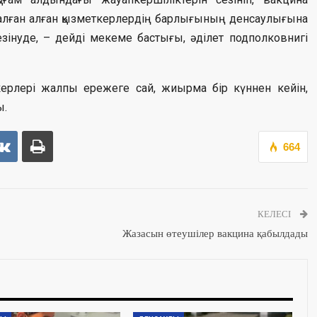
 алған алған қызметкерлердің барлығының денсаулығына
зінуде, – дейді мекеме бастығы, әділет подполковнигі
ткерлері жалпы ережеге сай, жиырма бір күннен кейін,
ы.
664
КЕЛЕСІ
Жазасын өтеушілер вакцина қабылдады