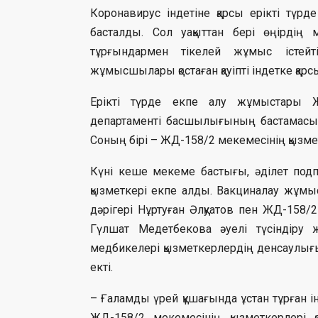
Коронавирус індетіне қарсы ерікті тү
басталды. Сол уақыттан бері өңірдің
тұрғындармен тікелей жұмыс істейт
жұмысшылары қостаған қауіпті індетке қа
Ерікті түрде екпе алу жұмыстары 
департаменті басшылығының бастамасым
Соның бірі – ЖД-158/2 мекемесінің қызме
Күні кеше мекеме бастығы, әділет под
қызметкері екпе алды. Вакциналау жұм
дәрігері Нұртуған Әлқуатов пен ЖД-158/
Гүлшат Медетбекова әуелі түсіндіру 
медбикелері қызметкерлердің денсаулығын
екті.
– Ғаламды үрей құшағында ұстан тұрған 
ЖД-158/2 мекемесінің қызметкерлері қ