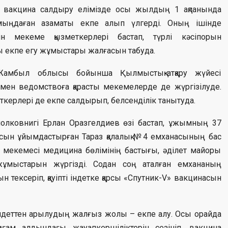
рде вакцина салдыру елімізде осы жылдың 1 ақпанында
 мыңдаған азаматы екпе алып үлгерді. Оның ішінде
ін мекеме қызметкерлері бастап, түрлі кәсіпорын
рсы екпе егу жұмыстары жалғасын табуда.
Жамбыл облысы бойынша Қылмыстық-атқару жүйесі
ен ведомствоға қарасты мекемелерде де жүргізілуде.
ткерлері де екпе салдырып, белсенділік танытуда.
полковнигі Ерлан Оразгелдиев өзі бастап, ұжымның 37
ысын ұйымдастырған Тараз қалалық №4 емханасының бас
2 мекемесі медицина бөлімінің бастығы, әділет майоры
жұмыстарын жүргізді. Содан соң аталған емхананың
 тексеріп, қауіпті індетке қарсы «Спутник-V» вакцинасын
індеттен арылудың жалғыз жолы – екпе алу. Осы орайда
оғам алдындағы жауапкершіліктерін сезініп, вакцина