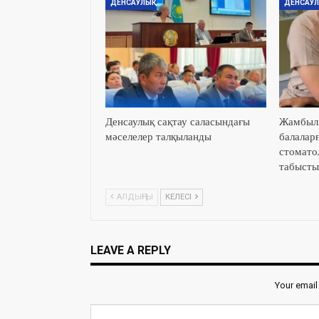
ДЕНСАУЛЫҚ
ДЕНСАУЛ
Денсаулық сақтау саласындағы
Жамбыл 
мәселелер талқыланды
балаларғ
стомато
табыст
АЛДЫҢҒЫ
КЕЛЕСІ
LEAVE A REPLY
Your email