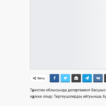
Бөлісу
Түркістан облысында департамент басшыс
күдікке ілінді. Тергеушілердің айтуынша,