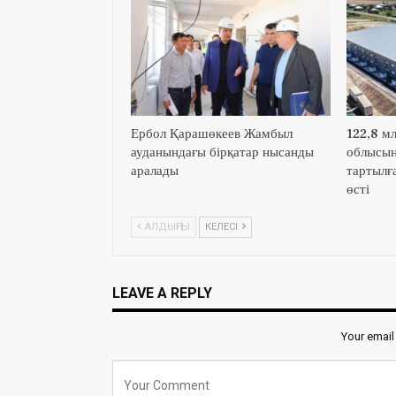
Ербол Қарашөкеев Жамбыл
122,8 м
ауданындағы бірқатар нысанды
облысын
аралады
тартылға
өсті
АЛДЫҢҒЫ
КЕЛЕСІ
LEAVE A REPLY
Your email