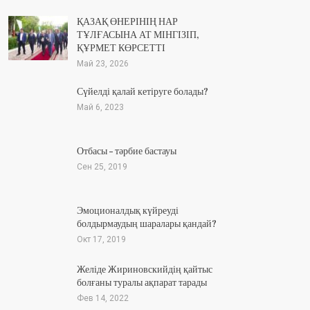
ҚАЗАҚ ӨНЕРІНІҢ НАР
ТҰЛҒАСЫНА АТ МІНГІЗІП,
ҚҰРМЕТ КӨРСЕТТІ
Май 23, 2026
Сүйелді қалай кетіруге болады?
Май 6, 2023
Отбасы – тәрбие бастауы
Сен 25, 2019
Эмоционалдық күйреуді
болдырмаудың шаралары қандай?
Окт 17, 2019
Желіде Жириновскийдің қайтыс
болғаны туралы ақпарат тарады
Фев 14, 2022