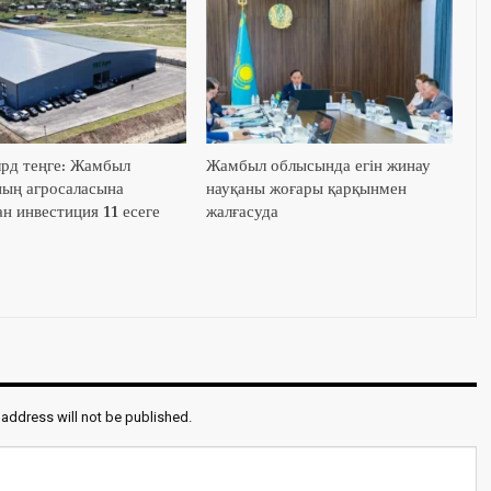
лрд теңге: Жамбыл
Жамбыл облысында егін жинау
ың агросаласына
науқаны жоғары қарқынмен
н инвестиция 11 есеге
жалғасуда
 address will not be published.