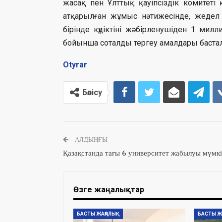
жасақ пен Ұлттық қауіпсіздік комитет
атқарылған жұмыс нәтижесінде, жедел 
бірінде күдіктіні жәбірленушіден 1 мил
бойынша соталды тергеу амалдары баста
Оtyrar
Бөлісу
АЛДЫҢҒЫ
Қазақстанда тағы 6 университет жабылуы мүмк
Өзге жаңалықтар
БАСТЫ ЖАҢАЛЫҚ
БАСТЫ Ж