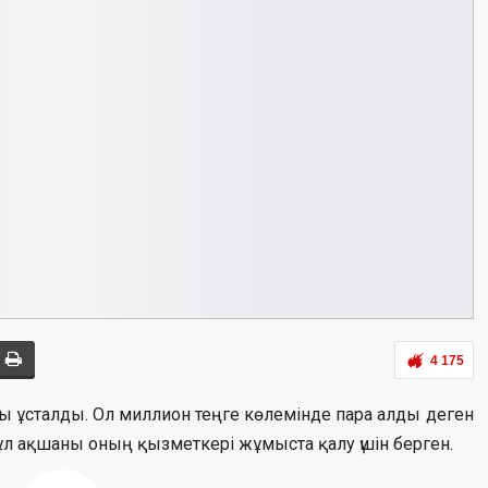
4 175
ы ұсталды. Ол миллион теңге көлемінде пара алды деген
 бұл ақшаны оның қызметкері жұмыста қалу үшін берген.