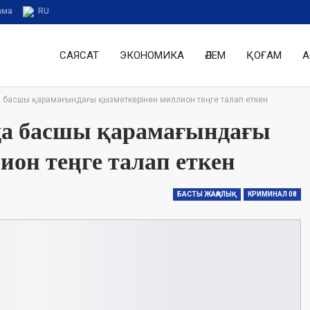
ама
RU
САЯСАТ
ЭКОНОМИКА
ӘЛЕМ
ҚОҒАМ
А
 басшы қарамағындағы қызметкерінен миллион теңге талап еткен
да басшы қарамағындағы
ион теңге талап еткен
БАСТЫ ЖАҢАЛЫҚ
КРИМИНАЛ 08