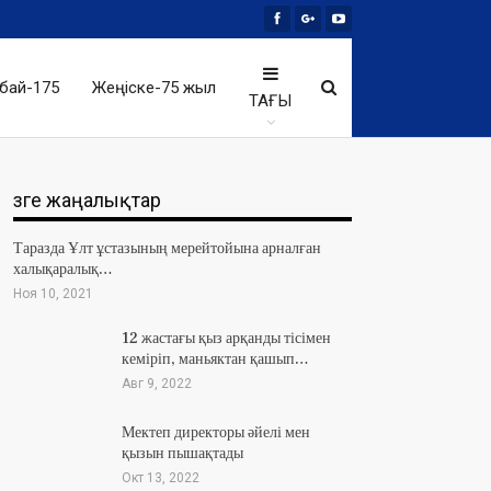
бай-175
Жеңіске-75 жыл
ТАҒЫ
Өзге жаңалықтар
Таразда Ұлт ұстазының мерейтойына арналған
халықаралық…
Ноя 10, 2021
12 жастағы қыз арқанды тісімен
кеміріп, маньяктан қашып…
Авг 9, 2022
Мектеп директоры әйелі мен
қызын пышақтады
Окт 13, 2022