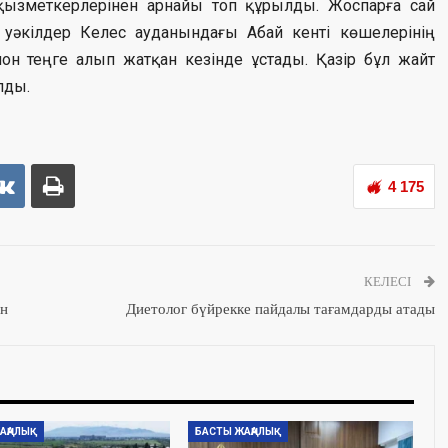
і қызметкерлерінен арнайы топ құрылды. Жоспарға сай
уәкілдер Келес ауданындағы Абай кенті көшелерінің
лион теңге алып жатқан кезінде ұстады. Қазір бұл жайт
лды.
4 175
КЕЛЕСІ
ін
Диетолог бүйрекке пайдалы тағамдарды атады
АҢАЛЫҚ
БАСТЫ ЖАҢАЛЫҚ