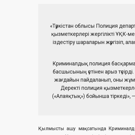
«Түркістан облысы Полиция деп
қызметкерлері жергілікті ҰҚК-мен
іздестіру шараларын жүргізіп, 
Криминалдық полиция басқарма
басшысының үстінен арыз түсірд
жағдайын пайдаланып, оны жұмыс
Деректі полиция қызметкерле
(«Алаяқтық») бойынша тіркеді», 
Қылмысты ашу мақсатында Криминалд