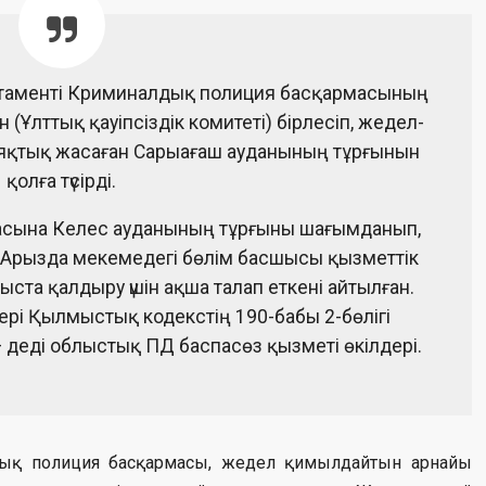
артаменті Криминалдық полиция басқармасының
 (Ұлттық қауіпсіздік комитеті) бірлесіп, жедел-
алаяқтық жасаған Сарыағаш ауданының тұрғынын
қолға түсірді.
сына Келес ауданының тұрғыны шағымданып,
і. Арызда мекемедегі бөлім басшысы қызметтік
та қалдыру үшін ақша талап еткені айтылған.
рі Қылмыстық кодекстің 190-бабы 2-бөлігі
— деді облыстық ПД баспасөз қызметі өкілдері.
ық полиция басқармасы, жедел қимылдайтын арнайы