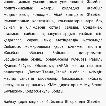
инновациялық-гуманитарлық университеті, Жамбыл
политехникалық жоғары колледжі, Жамбыл
медициналық колледжі, Абай атындағы Жамбыл
гуманитарлық колледжінің командалары өзара бақ
сынап, өз білімдерін ортаға салады. Сондай-ақ,
аталмыш сайыста қатысушылардың ұпайын жіті
қадағалап, сарапшылық ететіндердің қатарында
Сыбайлас жемқорлыққа қарсы іс-қимыл агенттігі
Жамбыл облысы бойынша департаменті
басшысының бірінші орынбасары Тулебаев Равиль
Қуанышбайұлы, Облыстық «ARAI» жастар газетінің
редакторы – Дәулет Төленді, Жамбыл облысы әкімдігі
жастар саясаты мәселелері басқармасы «Жастар
рессурстық орталығы» КММ директоры – Мурбеков
Бауыржан Жолдасбекұлы болды.
Байқау қорытындысы бойынша ІІІ орынды Жамбыл