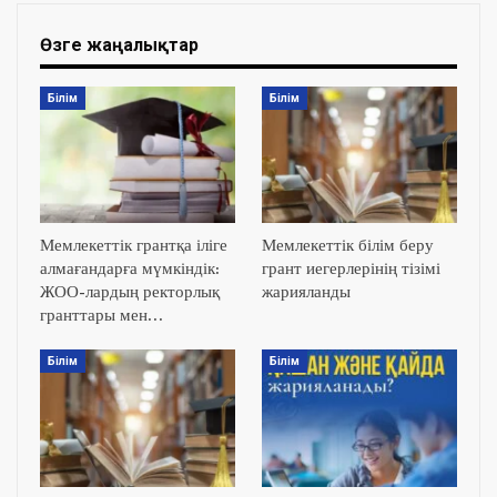
Өзге жаңалықтар
Білім
Білім
Мемлекеттік грантқа іліге
Мемлекеттік білім беру
алмағандарға мүмкіндік:
грант иегерлерінің тізімі
ЖОО-лардың ректорлық
жарияланды
гранттары мен…
Білім
Білім