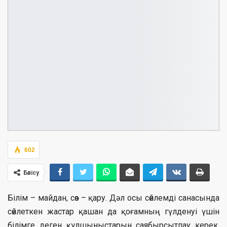
602
Бөлісу
Білім – майдан, сөз – қару. Дәл осы сөйлемді санасында
сөйлеткен жастар қашан да қоғамның гүлденуі үшін
білімге деген құлшыныстарын саябырсытпау керек.