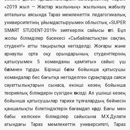
«2019 жыл — Жастар жылының» жылының жабылу
апталығы аясында Тараз мемлекеттік педагогикалық
университетінің ұйымдастыруымен облыстық «SUPER
SMART STUDENT-2019» зияткерлік сайысы өтті. Бұл
жолы білімділер бәсекесі «Сыбайластықтан сақтан,
студент!» атты тақырыпқа негізделді. Жоғары және
арнаулы орта оқу орындарының студенттерінің
қатысуымен 5 команданы қамтитын сайыс үш
бөлімнен тұрды. Бірінші бөлім бойынша қатысушы
командалар бес бағытқа негізделген сұрақтарда саяси
сауаттылықтарын сынаса, екінші кезең бойынша
теориялық білімдерін сүзгіден өткізді. Ал үшінші кезең
бойынша қатысушылар тарихи тұлғалардың бейнесін
қаншалықты білетіндіктерін бағамдап көрді. Бағы мен
бабы келіскен білімділер сайысына М.Х.Дулати
атындағы Тараз мемлекеттік университеті, Тараз