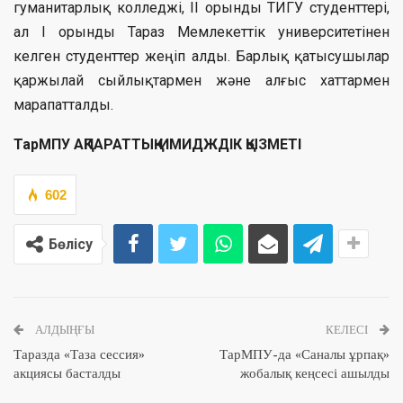
гуманитарлық колледжі, ІІ орынды ТИГУ студенттері,
ал І орынды Тараз Мемлекеттік университетінен
келген студенттер жеңіп алды. Барлық қатысушылар
қаржылай сыйлықтармен және алғыс хаттармен
марапатталды.
ТарМПУ АҚПАРАТТЫҚ-ИМИДЖДІК ҚЫЗМЕТІ
602
Бөлісу
АЛДЫҢҒЫ
КЕЛЕСІ
Таразда «Таза сессия»
ТарМПУ-да «Саналы ұрпақ»
акциясы басталды
жобалық кеңсесі ашылды