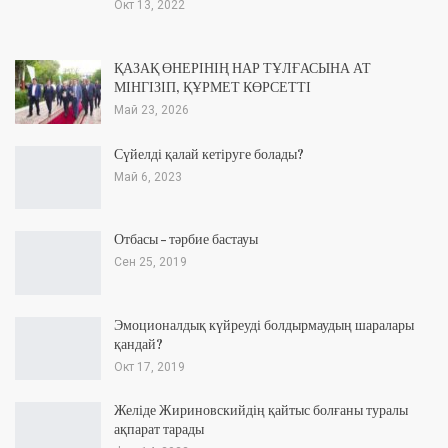
Окт 13, 2022
ҚАЗАҚ ӨНЕРІНІҢ НАР ТҰЛҒАСЫНА АТ
МІНГІЗІП, ҚҰРМЕТ КӨРСЕТТІ
Май 23, 2026
Сүйелді қалай кетіруге болады?
Май 6, 2023
Отбасы – тәрбие бастауы
Сен 25, 2019
Эмоционалдық күйреуді болдырмаудың шаралары
қандай?
Окт 17, 2019
Желіде Жириновскийдің қайтыс болғаны туралы
ақпарат тарады