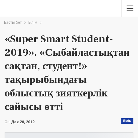
Басты бет
Білім
«Super Smart Student-
2019». «Сыбайластықтан
сақтан, студент!»
тақырыбындағы
облыстық зияткерлік
сайысы өтті
Білім
On
Дек 20, 2019