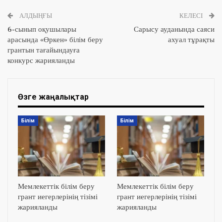
АЛДЫҢҒЫ
КЕЛЕСІ
6-сынып оқушылары
Сарысу ауданында саяси
арасында «Өркен» білім беру
ахуал тұрақты
грантын тағайындауға
конкурс жарияланды
Өзге жаңалықтар
Білім
Білім
Мемлекеттік білім беру
Мемлекеттік білім беру
грант иегерлерінің тізімі
грант иегерлерінің тізімі
жарияланды
жарияланды