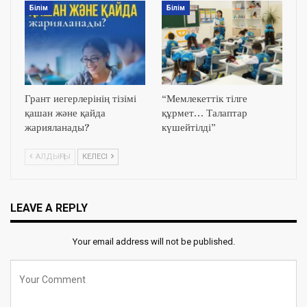
Білім
Білім
Грант иегерлерінің тізімі
“Мемлекеттік тілге
қашан және қайда
құрмет… Талаптар
жарияланады?
күшейтілді”
АЛДЫҢҒЫ
КЕЛЕСІ
LEAVE A REPLY
Your email address will not be published.