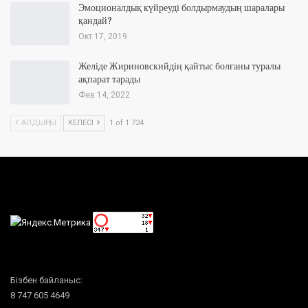
Эмоционалдық күйреуді болдырмаудың шаралары
қандай?
Окт 17, 2019
Желіде Жириновскийдің қайтыс болғаны туралы
ақпарат тарады
Фев 14, 2022
АЛДЫҢҒЫ
КЕЛЕСІ
1 of 1 724
Бізбен байланыс:
8 747 605 4649