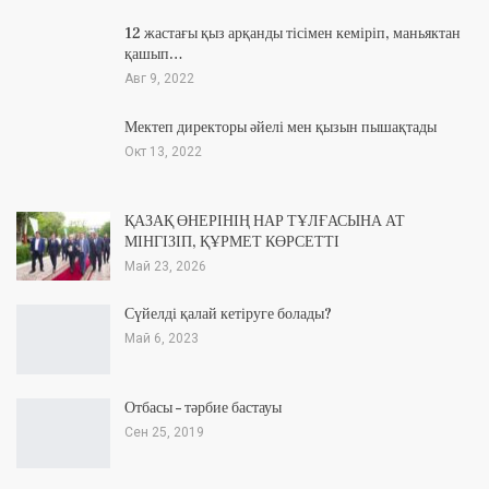
12 жастағы қыз арқанды тісімен кеміріп, маньяктан
қашып…
Авг 9, 2022
Мектеп директоры әйелі мен қызын пышақтады
Окт 13, 2022
ҚАЗАҚ ӨНЕРІНІҢ НАР ТҰЛҒАСЫНА АТ
МІНГІЗІП, ҚҰРМЕТ КӨРСЕТТІ
Май 23, 2026
Сүйелді қалай кетіруге болады?
Май 6, 2023
Отбасы – тәрбие бастауы
Сен 25, 2019