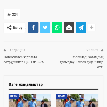
324
Бөлісу
АЛДЫҢҒЫ
КЕЛЕСІ
Повысилась зарплата
Мобильді қоғамдық
сотрудников ЦОН на 25%
қабылдау Байзақ ауданында
өтті
Өзге жаңалықтар
ҚОҒАМ
ҚОҒАМ