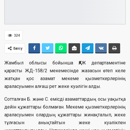
324
Бөлісу
Жамбыл облысы бойынша ҚАЖ департаментіне
қарасты ЖД-158/2 мекемесінде жазасын өтеп келе
жатқан қос азамат мекеме қызметкерлерінің
араласуымен алғаш рет жеке куәлігін алды.
Сотталған Б. және С. емісді азаматтардың осы уақытқа
дейін құжаттары болмаған. Мекеме қызметкерлерінің
араласуымен олардың құжаттары жинақталып, жеке
тұлғасын анықтайтын жеке куәлікпен