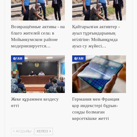
Возвращённые активы – на
Қайтарылған активтер –
благо жителей села: в
ауыл тұрғындарының
Мойынкумском районе
игілігіне: Мойынқұмда
модернизируется…
ауыз су жүйесі…
ҚОҒАМ
ҚОҒАМ
Жеке құраммен кездесу
Германия мен Франция
өтті
қор индекстері бұрын-
соңды болмаған
көрсеткішке жетті
АЛДЫҢҒЫ
КЕЛЕСІ