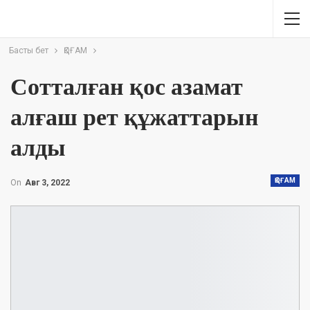
Басты бет
ҚОҒАМ
Сотталған қос азамат
алғаш рет құжаттарын
алды
ҚОҒАМ
On
Авг 3, 2022