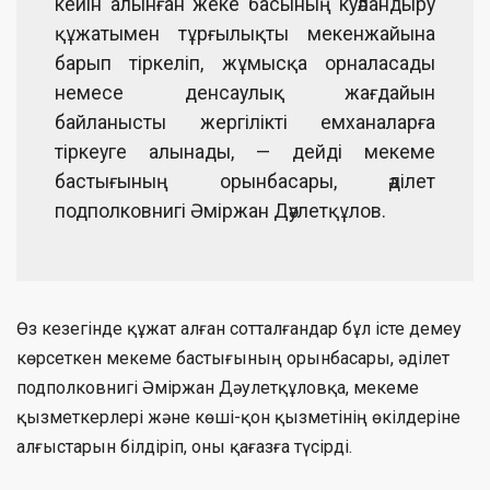
кейін алынған жеке басының куәландыру
құжатымен тұрғылықты мекенжайына
барып тіркеліп, жұмысқа орналасады
немесе денсаулық жағдайын
байланысты жергілікті емханаларға
тіркеуге алынады, — дейді мекеме
бастығының орынбасары, әділет
подполковнигі Әміржан Дәулетқұлов.
Өз кезегінде құжат алған сотталғандар бұл істе демеу
көрсеткен мекеме бастығының орынбасары, әділет
подполковнигі Әміржан Дәулетқұловқа, мекеме
қызметкерлері және көші-қон қызметінің өкілдеріне
алғыстарын білдіріп, оны қағазға түсірді.