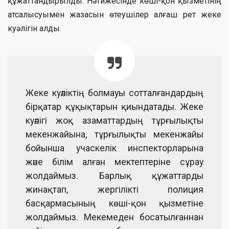
құжаттандырылды. Нәтижесінде көші-қон қызметінің
атсалысуымен жазасын өтеушілер алғаш рет жеке
куәлігін алды.
Жеке куәліктің болмауы сотталғандардың
бірқатар құқықтарын қиындатады. Жеке
куәлігі жоқ азаматтардың тұрғылықты
мекенжайына, тұрғылықты мекенжайы
бойынша учаскелік инспекторларына
және білім алған мектептеріне сұрау
жолдаймыз. Барлық құжаттарды
жинақтап, жергілікті полиция
басқармасының көші-қон қызметіне
жолдаймыз. Мекемеден босатылғаннан