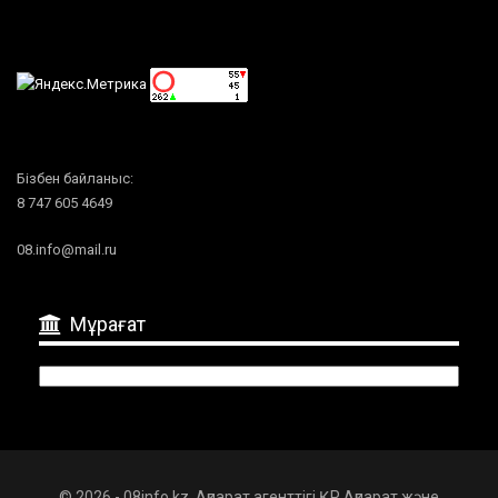
Бізбен байланыс:
8 747 605 4649
08.info@mail.ru
Мұрағат
Мұрағат
© 2026 - 08info.kz. Ақпарат агенттігі ҚР Ақпарат және