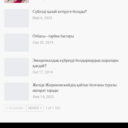
Сүйелді қалай кетіруге болады?
Май 6, 2023
Отбасы – тәрбие бастауы
Сен 25, 2019
Эмоционалдық күйреуді болдырмаудың шаралары
қандай?
Окт 17, 2019
Желіде Жириновскийдің қайтыс болғаны туралы
ақпарат тарады
Фев 14, 2022
АЛДЫҢҒЫ
КЕЛЕСІ
1 of 1 722