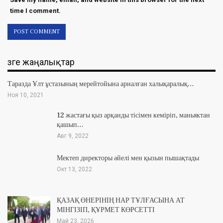
time I comment.
Өзге жаңалықтар
Таразда Ұлт ұстазының мерейтойына арналған халықаралық…
Ноя 10, 2021
12 жастағы қыз арқанды тісімен кеміріп, маньяктан
қашып…
Авг 9, 2022
Мектеп директоры әйелі мен қызын пышақтады
Окт 13, 2022
ҚАЗАҚ ӨНЕРІНІҢ НАР ТҰЛҒАСЫНА АТ
МІНГІЗІП, ҚҰРМЕТ КӨРСЕТТІ
Май 23, 2026