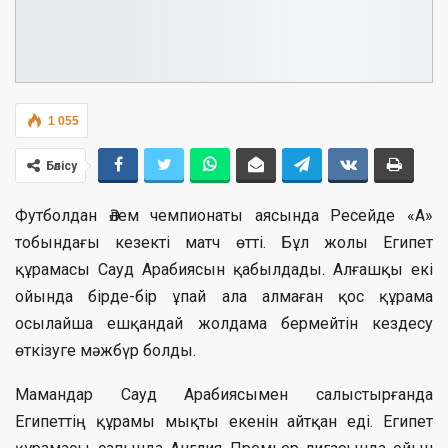
1 055
Бөлісу
Футболдан Әлем чемпионаты аясында Ресейде «А»
тобындағы кезекті матч өтті. Бұл жолы Египет
құрамасы Сауд Арабиясын қабылдады. Алғашқы екі
ойында бірде-бір ұпай ала алмаған қос құрама
осылайша ешқандай жолдама бермейтін кездесу
өткізуге мәжбүр болды.
Мамандар Сауд Арабиясымен салыстырғанда
Египеттің құрамы мықты екенін айтқан еді. Египет