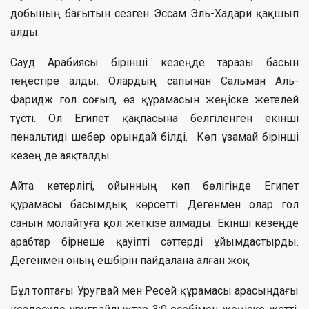
добының бағытын сезген Эссам Эль-Хадари қақшып
алды.
Сауд Арабиясы бірінші кезеңде таразы басын
теңестіре алды. Олардың сапынан Сальман Аль-
Фаридж гол соғып, өз құрамасын жеңіске жетелей
түсті. Ол Египет қақпасына белгіленген екінші
пенальтиді шебер орындай білді. Көп ұзамай бірінші
кезең де аяқталды.
Айта кетерлігі, ойынның көп бөлігінде Египет
құрамасы басымдық көрсетті. Дегенмен олар гол
санын молайтуға қол жеткізе алмады. Екінші кезеңде
арабтар бірнеше қауіпті сәттерді ұйымдастырды.
Дегенмен оның ешбірін пайдалана алған жоқ.
Бұл топтағы Уругвай мен Ресей құрамасы арасындағы