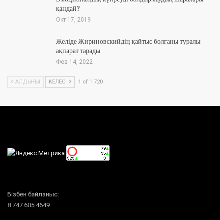
қандай?
Окт 17, 2019
Желіде Жириновскийдің қайтыс болғаны туралы
ақпарат тарады
Фев 14, 2022
АЛДЫҢҒЫ
КЕЛЕСІ
1 of 1 720
Бізбен байланыс:
8 747 605 4649