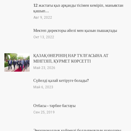
12 жастағы қыз арқанды тісімен кеміріп, маньяктан
қашып…
Авг 9, 2022
Мектеп директоры әйелі мен қызын пышақтады
Окт 13, 2022
ҚАЗАҚ ӨНЕРІНІҢ НАР ТҰЛҒАСЫНА АТ
МІНГІЗІП, ҚҰРМЕТ КӨРСЕТТІ
Май 23, 2026
Сүйелді қалай кетіруге болады?
Май 6, 2023
Отбасы – тәрбие бастауы
Сен 25, 2019
Эмоционалдық күйреуді болдырмаудың шаралары