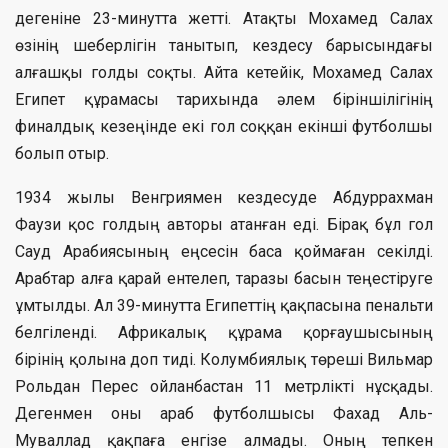
дегеніне 23-минутта жетті. Атақты Мохамед Салах
өзінің шеберлігін танытып, кездесу барысындағы
алғашқы голды соқты. Айта кетейік, Мохамед Салах
Египет құрамасы тарихында әлем біріншілігінің
финалдық кезеңінде екі гол соққан екінші футболшы
болып отыр.
1934 жылы Венгриямен кездесуде Абдуррахман
Фаузи қос голдың авторы атанған еді. Бірақ бұл гол
Сауд Арабиясының еңсесін баса қоймаған секілді.
Арабтар алға қарай ентелеп, таразы басын теңестіруге
ұмтылды. Ал 39-минутта Египеттің қақпасына пенальти
белгіленді. Африкалық құрама қорғаушысының
бірінің қолына доп тиді. Колумбиялық төреші Вильмар
Рольдан Перес ойланбастан 11 метрлікті нұсқады.
Дегенмен оны араб футболшысы Фахад Аль-
Муваллад қақпаға енгізе алмады. Оның тепкен