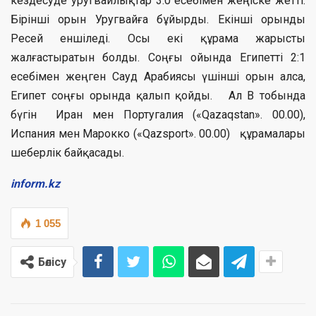
кездесуде уругвайлықтар 3:0 есебімен жеңіске жетті.
Бірінші орын Уругвайға бұйырды. Екінші орынды
Ресей еншіледі. Осы екі құрама жарысты
жалғастыратын болды. Соңғы ойында Египетті 2:1
есебімен жеңген Сауд Арабиясы үшінші орын алса,
Египет соңғы орында қалып қойды. Ал В тобында
бүгін Иран мен Португалия («Qazaqstan». 00.00),
Испания мен Марокко («Qazsport». 00.00) құрамалары
шеберлік байқасады.
inform.kz
1 055
Бөлісу