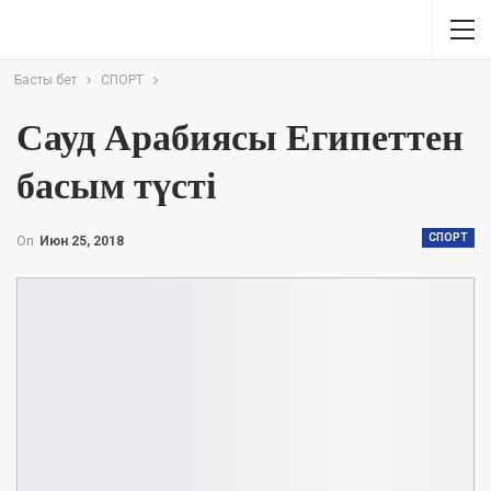
Басты бет
СПОРТ
Сауд Арабиясы Египеттен
басым түсті
СПОРТ
On
Июн 25, 2018