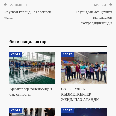
АЛДЫҢҒЫ
КЕЛЕСІ
Уругвай Ресейді ірі есеппен
Грузиядан аса қауіпті
жеңді
қылмыскер
экстрадицияланды
Өзге жаңалықтар
СПОРТ
СПОРТ
Ардагерлер волейболдан
САРЫСУЛЫҚ
бақ сынасты
ҚЫЗМЕТКЕРЛЕР
ЖЕҢІМПАЗ АТАНДЫ
СПОРТ
СПОРТ