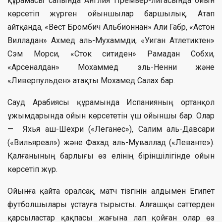
құрамасы сапында Англия Премьер-лигасында ойын
көрсетіп жүрген ойыншылар баршылық. Атап
айтқанда, «Вест Бромбич Альбионнан» Али Габр, «Астон
Вилладан» Ахмед аль-Мухаммди, «Уиган Атлетиктен»
Сэм Морси, «Сток ситиден» Рамадан Собхи,
«Арсеналдан» Мохаммед эль-Ненни және
«Ливерпульден» атақты Мохамед Салах бар.
Сауд Арабиясы құрамында Испанияның ортанқол
ұжымдарында ойын көрсететін үш ойыншы бар. Олар
— Яхья аш-Шехри («Леганес»), Салим аль-Давсари
(«Вильяреал») және Фахад аль-Муваллад («Леванте»).
Қалғанының барлығы өз елінің біріншілігінде ойын
көрсетіп жүр.
Ойынға қайта оралсақ, матч тізгінін алдымен Египет
футболшылары ұстауға тырысты. Алғашқы сәттерден
қарсыластар қақпасы жағына лап қойған олар өз