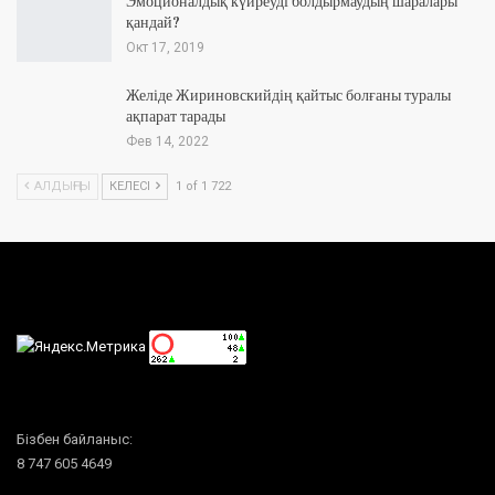
Эмоционалдық күйреуді болдырмаудың шаралары
қандай?
Окт 17, 2019
Желіде Жириновскийдің қайтыс болғаны туралы
ақпарат тарады
Фев 14, 2022
АЛДЫҢҒЫ
КЕЛЕСІ
1 of 1 722
Бізбен байланыс:
8 747 605 4649