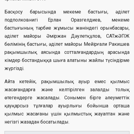
Басқосу барысында мекеме бастығы, әділет
подполковнигі Ерлан Оразгелдиев, мекеме
бастығының
тәрбие жұмысы жөніндегі орынбасары,
әділет майоры Әміржан Дәулетқұлов
, САТжӘПЖ
бөлімінің бастығы, әділет майоры Мейірғали Ракишев
рақымшылық аясында сотталғандардың арасында
кімдер бостандыққа шыға алатыны жайлы түсіндірме
жүргізді.
Айта кетейік, рақымшылық ауыр емес қылмыс
жасағандарға және келтірілген залалды толық
өтегендерге жасалады. Сонымен бірге әлеуметтік
қауқарсыз тұлғалар ауырлығы бойынша орташа
қылмыс жасағаны үшін қылмыстық жауаптан және
негізгі жазадан босатылады.