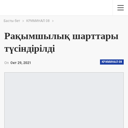
Басты бет
КРИМИНАЛ 08
Рақымшылық шарттары
түсіндірілді
КРИМИНАЛ 08
On
Окт 29, 2021