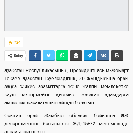
724
Бөлісу
Қазақстан Республикасының Президенті Қасым-Жомарт
Тоқаев Қазақстан Тәуелсіздігінің 30 жылдығына орай,
заңға сәйкес, азаматтарға және жалпы мемлекетке
қауіп келтірмейтін қылмыс жасаған адамдарға
амнистия жасалатынын айтқан болатын.
Осыған орай Жамбыл облысы бойынша ҚАЖ
департаментіне бағынысты ЖД-158/2 мекемесінде
арнайы жиын өтті.