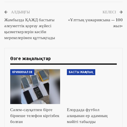
АЛДЫҢҒЫ
КЕЛЕСІ
Жамбылда ҚАЖД бастығы
«Ұлттың үнжариясына — 100
әлеуметтік қорғау жүйесі
жыл»
қызметкерлерін кәсіби
мерекелерімен құттықтады
Өзге жаңалықтар
КРИМИНАЛ 08
БАСТЫ ЖАҢАЛЫҚ
Сәлем-сауқатпен бірге
Елордада футбол
бірнеше телефон кіргізбек
алаңынан ер адамның
болған
мәйіті табылды