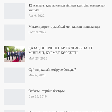
12 жастағы қыз арқанды тісімен кеміріп, маньяктан
қашып…
Авг 9, 2022
Мектеп директоры әйелі мен қызын пышақтады
Окт 13, 2022
ҚАЗАҚ ӨНЕРІНІҢ НАР ТҰЛҒАСЫНА АТ
МІНГІЗІП, ҚҰРМЕТ КӨРСЕТТІ
Май 23, 2026
Сүйелді қалай кетіруге болады?
Май 6, 2023
Отбасы – тәрбие бастауы
Сен 25, 2019