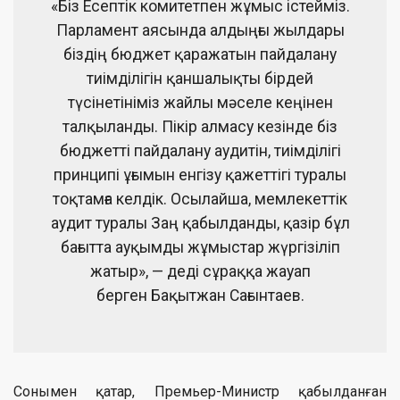
«Біз Есептік комитетпен жұмыс істейміз.
Парламент аясында алдыңғы жылдары
біздің бюджет қаражатын пайдалану
тиімділігін қаншалықты бірдей
түсінетініміз жайлы мәселе кеңінен
талқыланды. Пікір алмасу кезінде біз
бюджетті пайдалану аудитін, тиімділігі
принципі ұғымын енгізу қажеттігі туралы
тоқтамға келдік. Осылайша, мемлекеттік
аудит туралы Заң қабылданды, қазір бұл
бағытта ауқымды жұмыстар жүргізіліп
жатыр», — деді сұраққа жауап
берген Бақытжан Сағынтаев.
Сонымен қатар, Премьер-Министр қабылданған