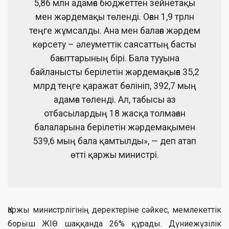
5,86 млн адамға бюджеттен зейнетақы
мен жәрдемақы төленді. Оған 1,9 трлн
теңге жұмсалды. Ана мен балаға жәрдем
көрсету – әлеуметтік саясаттың басты
бағыттарының бірі. Бала тууына
байланысты берілетін жәрдемақыға 35,2
млрд теңге қаражат бөлініп, 392,7 мың
адамға төленді. Ал, табысы аз
отбасылардың 18 жасқа толмаған
балаларына берілетін жәрдемақымен
539,6 мың бала қамтылды», — деп атап
өтті қаржы министрі.
Қаржы министрлігінің деректеріне сәйкес, мемлекеттік
борыш ЖІӨ шаққанда 26% құрады. Дүниежүзілік