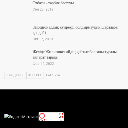
Отбасы – тәрбие бастауы
Сен 25, 2019
Эмоционалдық күйреуді болдырмаудың шаралары
қандай?
Окт 17, 2019
Желіде Жириновскийдің қайтыс болғаны туралы
ақпарат тарады
Фев 14, 2022
АЛДЫҢҒЫ
КЕЛЕСІ
1 of 1 724