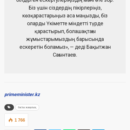
білдірген ескертулеріңіздің мәні өте зор.
Біз үшін сіздердің пікірлеріңіз,
көзқарастарыңыз аса маңызды, біз
оларды Үкіметте міндетті түрде
қарастырып, болашақтағы
жұмыстарымыздың барысында
ескеретін боламыз», — деді Бақытжан
Сағынтаев.
primeminister.kz
басты жаңалық
1 766