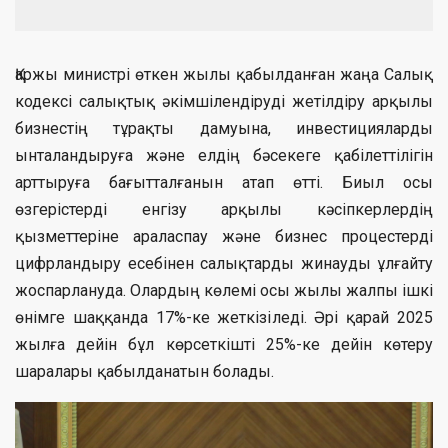
Қаржы министрі өткен жылы қабылданған жаңа Салық
кодексі салықтық әкімшілендіруді жетілдіру арқылы
бизнестің тұрақты дамуына, инвестицияларды
ынталандыруға және елдің бәсекеге қабілеттілігін
арттыруға бағытталғанын атап өтті. Биыл осы
өзгерістерді енгізу арқылы кәсіпкерлердің
қызметтеріне араласпау және бизнес процестерді
цифрландыру есебінен салықтарды жинауды ұлғайту
жоспарлануда. Олардың көлемі осы жылы жалпы ішкі
өнімге шаққанда 17%-ке жеткізіледі. Әрі қарай 2025
жылға дейін бұл көрсеткішті 25%-ке дейін көтеру
шаралары қабылданатын болады.