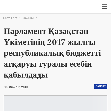
Басты бет
САЯСАТ
Парламент Қазақстан
Үкіметінің 2017 жылғы
республикалық бюджетті
атқаруы туралы есебін
қабылдады
САЯСАТ
On
Июн 17, 2018