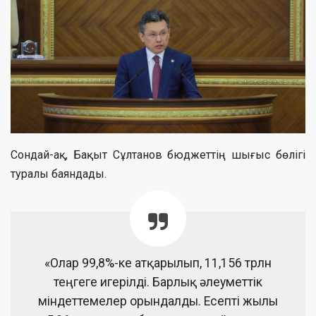
Сондай-ақ, Бақыт Сұлтанов бюджеттің шығыс бөлігі
туралы баяндады.
«Олар 99,8%-ке атқарылып, 11,156 трлн
теңгеге игерілді. Барлық әлеуметтік
міндеттемелер орындалды. Есепті жылы