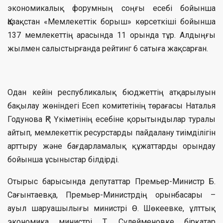
экономикалық форумның соңғы есебі бойынша
Қазақстан «Мемлекеттік борыш» көрсеткіші бойынша
137 мемлекеттің арасында 11 орында тұр. Алдыңғы
жылмен салыстырғанда рейтинг 6 сатыға жақсарған.
Одан кейін республикалық бюджеттің атқарылуын
бақылау жөніндегі Есеп комитетінің төрағасы Наталья
Годунова ҚР Үкіметінің есебіне қорытындылар туралы
айтып, мемлекеттік ресурстарды пайдалану тиімділігін
арттыру және бағдарламалық құжаттарды орындау
бойынша ұсыныстар білдірді.
Отырыс барысында депутаттар Премьер-Министр Б.
Сағынтаевқа, Премьер-Министрдің орынбасары –
ауыл шаруашылығы министрі Ө. Шөкеевке, ұлттық
экономика министрі Т. Сүлейменовке бірқатар