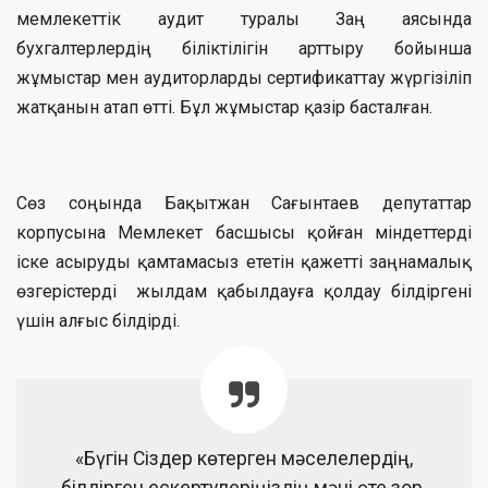
мемлекеттік аудит туралы Заң аясында
бухгалтерлердің біліктілігін арттыру бойынша
жұмыстар мен аудиторларды сертификаттау жүргізіліп
жатқанын атап өтті. Бұл жұмыстар қазір басталған.
Сөз соңында Бақытжан Сағынтаев депутаттар
корпусына Мемлекет басшысы қойған міндеттерді
іске асыруды қамтамасыз ететін қажетті заңнамалық
өзгерістерді жылдам қабылдауға қолдау білдіргені
үшін алғыс білдірді.
«Бүгін Сіздер көтерген мәселелердің,