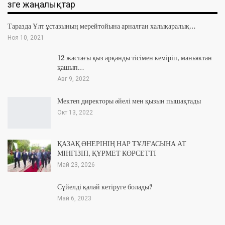
Өзге жаңалықтар
Таразда Ұлт ұстазының мерейтойына арналған халықаралық…
Ноя 10, 2021
12 жастағы қыз арқанды тісімен кеміріп, маньяктан
қашып…
Авг 9, 2022
Мектеп директоры әйелі мен қызын пышақтады
Окт 13, 2022
ҚАЗАҚ ӨНЕРІНІҢ НАР ТҰЛҒАСЫНА АТ
МІНГІЗІП, ҚҰРМЕТ КӨРСЕТТІ
Май 23, 2026
Сүйелді қалай кетіруге болады?
Май 6, 2023