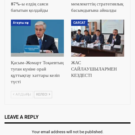
87%-ы елдің саяси
мемлекеттің стратегиялық
бағытын қолдайды
басымдығына айналды
Атаулы күн
САЯСАТ
Қасым-Жомарт Тоқаевтың
ЖАС
туған күніне орай
САЙЛАУШЫЛАРМЕН
құттықтау хаттары келіп
КЕЗДЕСТІ
түсті
АЛДЫҢҒЫ
КЕЛЕСІ
LEAVE A REPLY
Your email address will not be published.