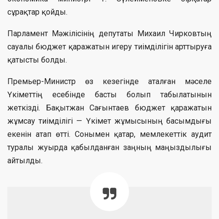
сұрақтар қойды.
Парламент Мәжілісінің депутаты Михаил Чирковтың
сауалы бюджет қаражатын игеру тиімділігін арттыруға
қатысты болды.
Премьер-Министр өз кезегінде аталған мәселе
Үкіметтің есебінде басты болып табылатынын
жеткізді. Бақытжан Сағынтаев бюджет қаражатын
жұмсау тиімділігі — Үкімет жұмысының басымдығы
екенін атап өтті. Сонымен қатар, мемлекеттік аудит
туралы жуырда қабылданған заңның маңыздылығы
айтылды.