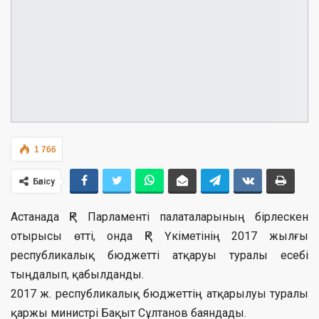
1 766
Бөлісу
Астанада ҚР Парламенті палаталарының бірлескен
отырысы өтті, онда ҚР Үкіметінің 2017 жылғы
республикалық бюджетті атқаруы туралы есебі
тыңдалып, қабылданды.
2017 ж. республикалық бюджеттің атқарылуы туралы
қаржы министрі Бақыт Сұлтанов баяндады.