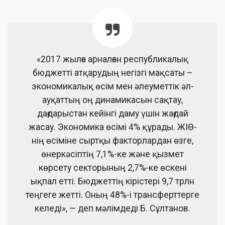
«2017 жылға арналған республикалық
бюджетті атқарудың негізгі мақсаты –
экономикалық өсім мен әлеуметтік әл-
ауқаттың оң динамикасын сақтау,
дағдарыстан кейінгі даму үшін жағдай
жасау. Экономика өсімі 4% құрады. ЖІӨ-
нің өсіміне сыртқы факторлардан өзге,
өнеркәсіптің 7,1%-ке және қызмет
көрсету секторының 2,7%-ке өскені
ықпал етті. Бюджеттің кірістері 9,7 трлн
теңгеге жетті. Оның 48%-і трансферттерге
келеді», — деп мәлімдеді Б. Сұлтанов.