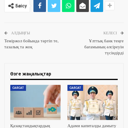
Бөлісу
АЛДЫҢҒЫ
КЕЛЕСІ
Теміржол бойында тәртіп те,
Ұлттық банк теңге
тазалық та жоқ
бағамының әлсіреуін
түсіндірді
Өзге жаңалықтар
САЯСАТ
САЯСАТ
Қазақстандықтардың
Адами капиталды дамыту