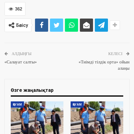
362
Бөлісу
АЛДЫҢҒЫ
КЕЛЕСІ
«Салауат салты»
«Тиімді тілдік орта» ойын
алаңы
Өзге жаңалықтар
ҚОҒАМ
ҚОҒАМ