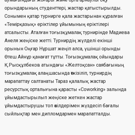
орындарының студенттері, жастар қатыстырылды.
Сонымен қатар турнирге қала жастарынан құралған
«Темірқазық» еріктілер ұйымының еріктілері
атсалысты. Аталған тоғызқұмалақ турнирінде Мадиева
Анеля жеңіске жетті. Турнирдің жүлделі екінші
орынын Оңғар Нұршат жеңіп алса, үшінші орынды
Өтеш Айнұр қанағат тұтты. Тоғызқұмалақ ойындары
Қ.Рысқұлбеков атындағы «Желтоқсан» саябағының
тоғызқұмалақ алаңшасында өткізіліп, турнирдің
марапаттау салтанаты Тараз қалалық жастар
ресурстық орталығына қарасты «Coworking» залында
ұйымдастырылып жеңіске жеткен жастар
ұйымдастырушы топ өкілдерімен жүздесіп бағалы
сыйлықтар мен дипломдармен марапатталды.