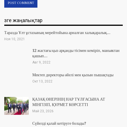
Өзге жаңалықтар
Таразда Ұлт ұстазының мерейтойына арналған халықаралық…
Ноя 10, 2021
12 жастағы қыз арқанды тісімен кеміріп, маньяктан
қашып…
Авг 9, 2022
Мектеп директоры әйелі мен қызын пышақтады
Окт 13, 2022
ҚАЗАҚ ӨНЕРІНІҢ НАР ТҰЛҒАСЫНА АТ
МІНГІЗІП, ҚҰРМЕТ КӨРСЕТТІ
Май 23, 2026
Сүйелді қалай кетіруге болады?