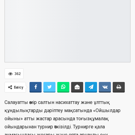
362
Бөлісу
Салауатты өмір салтын насихаттау және ұлттық
құндылықтарды дәріптеу мақсатында «Ойшылдар
ойыны» атты жастар арасында тоғызқұмалақ
ойындарынан турнир өткізілді. Турнирге қала
аумағындағы жоғары және орта арнаулы оқу