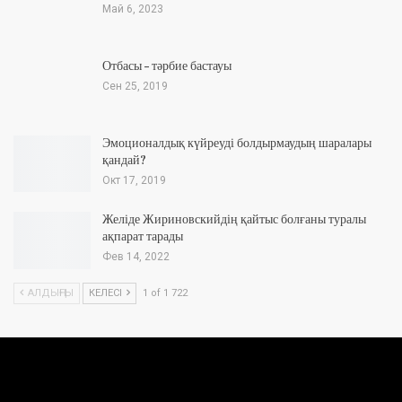
Май 6, 2023
Отбасы – тәрбие бастауы
Сен 25, 2019
Эмоционалдық күйреуді болдырмаудың шаралары
қандай?
Окт 17, 2019
Желіде Жириновскийдің қайтыс болғаны туралы
ақпарат тарады
Фев 14, 2022
АЛДЫҢҒЫ
КЕЛЕСІ
1 of 1 722