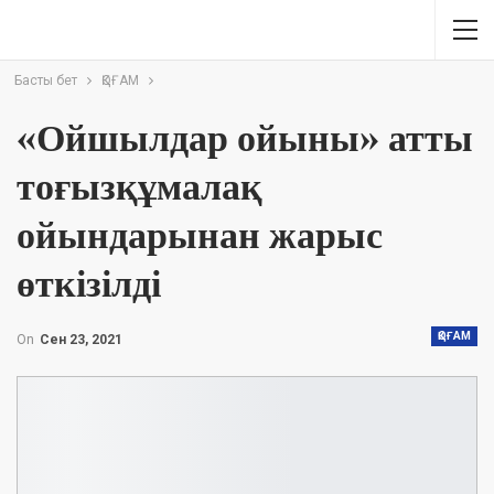
Басты бет
ҚОҒАМ
«Ойшылдар ойыны» атты
тоғызқұмалақ
ойындарынан жарыс
өткізілді
ҚОҒАМ
On
Сен 23, 2021