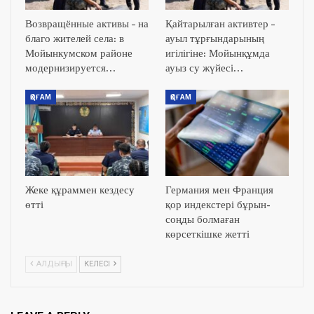
Возвращённые активы – на
Қайтарылған активтер –
благо жителей села: в
ауыл тұрғындарының
Мойынкумском районе
игілігіне: Мойынқұмда
модернизируется…
ауыз су жүйесі…
ҚОҒАМ
ҚОҒАМ
Жеке құраммен кездесу
Германия мен Франция
өтті
қор индекстері бұрын-
соңды болмаған
көрсеткішке жетті
АЛДЫҢҒЫ
КЕЛЕСІ