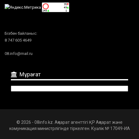
Бізбен байланыс:
8 747 605 4649
08.info@mail.ru
Мұрағат
Мұрағат
© 2026 - 08info.kz. Ақпарат агенттігі ҚР Ақпарат және
комуникация министрлігінде тіркелген. Куәлік № 17049-ИА