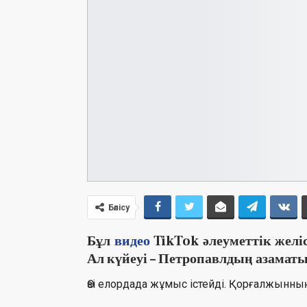
Бөлісу
Бұл
видео
TikTok
әлеуметтік желі
Ал күйеуі – Петропавлдың азаматы
Өзі елордада жұмыс істейді. Қорғалжынны