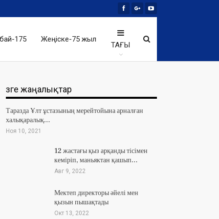
бай-175
Жеңіске-75 жыл
ТАҒЫ
Өзге жаңалықтар
Таразда Ұлт ұстазының мерейтойына арналған
халықаралық…
Ноя 10, 2021
12 жастағы қыз арқанды тісімен
кеміріп, маньяктан қашып…
Авг 9, 2022
Мектеп директоры әйелі мен
қызын пышақтады
Окт 13, 2022