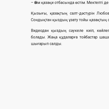
– Өзім қазақи отбасында өстім. Мектепті д
Қызығы, қазақтың салт-дәстүрін Любов
Сондықтан қыздың ұзату тойы қазақтың с
Видеодан қыздың сәукеле киіп, көйлег
болады. Жаңа құдаларға тойбастар шашып
шығарып салды.