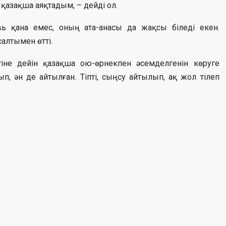
е қазақша аяқтадым, – дейді ол.
ь қана емес, оның ата-анасы да жақсы біледі екен.
алтымен өтті.
іне дейін қазақша ою-өрнекпен әсемделгенін көруге
, ән де айтылған. Тіпті, сыңсу айтылып, ақ жол тілеп