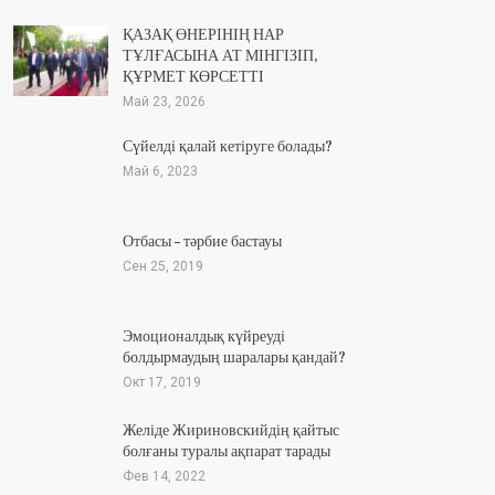
ҚАЗАҚ ӨНЕРІНІҢ НАР
ТҰЛҒАСЫНА АТ МІНГІЗІП,
ҚҰРМЕТ КӨРСЕТТІ
Май 23, 2026
Сүйелді қалай кетіруге болады?
Май 6, 2023
Отбасы – тәрбие бастауы
Сен 25, 2019
Эмоционалдық күйреуді
болдырмаудың шаралары қандай?
Окт 17, 2019
Желіде Жириновскийдің қайтыс
болғаны туралы ақпарат тарады
Фев 14, 2022