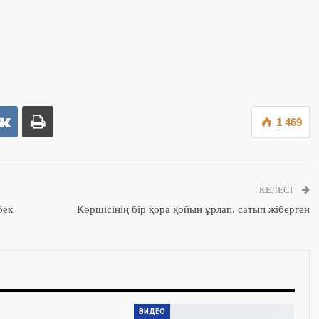
1 469
КЕЛЕСІ
бек
Көршісінің бір қора қойын ұрлап, сатып жіберген
ВИДЕО