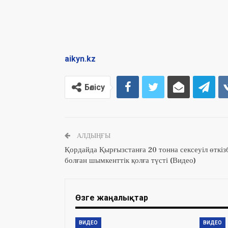
aikyn.kz
Бөлісу
АЛДЫҢҒЫ
Қордайда Қырғызстанға 20 тонна сексеуіл өткіз
болған шымкенттік қолға түсті (Видео)
Өзге жаңалықтар
ВИДЕО
ВИДЕО