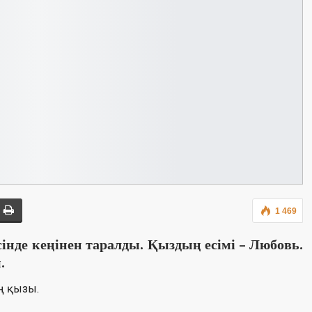
1 469
сінде
кеңінен таралды. Қыздың есімі – Любовь.
.
ң қызы.