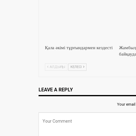
Қала әкімі тұрғындармен кездесті
Жамбылд
байқауд
АЛДЫҢҒЫ
КЕЛЕСІ
LEAVE A REPLY
Your email