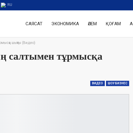
RU
САЯСАТ
ЭКОНОМИКА
ӘЛЕМ
ҚОҒАМ
А
рмысқа шықты (Видео)
ң салтымен тұрмысқа
ВИДЕО
ШОУ БИЗНЕС