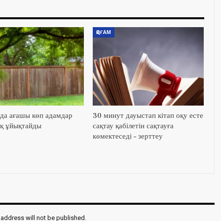
ҚОҒАМ
да ағашы көп адамдар
30 минут дауыстап кітап оқу есте
қ ұйықтайды
сақтау қабілетін сақтауға
көмектеседі – зерттеу
 address will not be published.