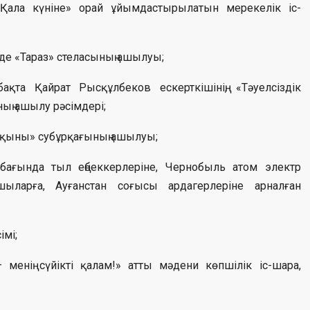
Қала күніне» орай ұйымдастырылатын мерекелік іс-
нде «Тараз» стеласының ашылуы;
та Қайрат Рысқұлбеков ескерткішінің, «Тәуелсіздік
ың ашылу рәсімдері;
лқыны» субұрқағының ашылуы;
ағында тыл еңбеккерлеріне, Чернобыль атом электр
ыларға, Ауғанстан соғысы ардагерлеріне арналған
мі;
менің сүйікті қалам!» атты мәдени көпшілік іс-шара,