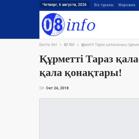
Четверг, 6 августа, 2026
Біз туралы
Жарнама
Басты бет
ҚОҒАМ
Құрметті Тараз қаласының тұрғ
Құрметті Тараз қа
қала қонақтары!
On
Окт 24, 2018