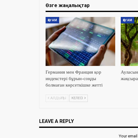
Өзге жаңалықтар
ҚОҒАМ
ҚОҒАМ
Германия мен Франция қор
Ауласын
индекстері бұрын-соңды
жақсыра
болмаған көрсеткішке жетті
АЛДЫҢҒЫ
КЕЛЕСІ
LEAVE A REPLY
Your email