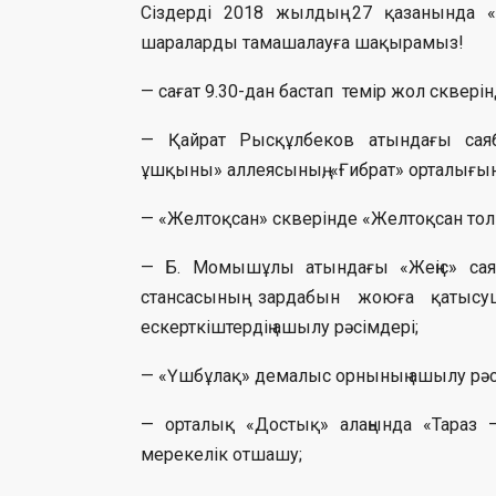
Сіздерді 2018 жылдың 27 қазанында «
шараларды тамашалауға шақырамыз!
— сағат 9.30-дан бастап темір жол сквері
— Қайрат Рысқұлбеков атындағы саябақ
ұшқыны» аллеясының, «Ғибрат» орталығын
— «Желтоқсан» скверінде «Желтоқсан то
— Б. Момышұлы атындағы «Жеңіс» саяб
стансасының зардабын жоюға қатысуш
ескерткіштердің ашылу рәсімдері;
— «Үшбұлақ» демалыс орнының ашылу рәсі
— орталық «Достық» алаңында «Тараз – 
мерекелік отшашу;