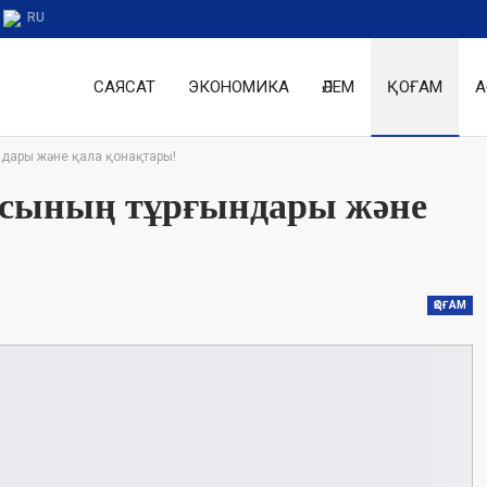
RU
САЯСАТ
ЭКОНОМИКА
ӘЛЕМ
ҚОҒАМ
А
ындары және қала қонақтары!
ласының тұрғындары және
ҚОҒАМ