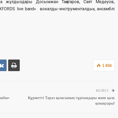
ада жұлдыздары Досымжан Таңатаров, Саят Медеуов,
XFORDS live band» вокалды-инструменталдық ансамблі
1 656
КЕЛЕСІ
алабы»
Құрметті Тараз қаласының тұрғындары және қала
қонақтары!