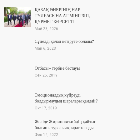
ҚАЗАҚ ӨНЕРІНІҢ НАР
ТҰЛҒАСЫНА АТ МІНГІЗІП,
ҚҰРМЕТ КӨРСЕТТІ
Май 23, 2026
Сүйелді қалай кетіруге болады?
Май 6, 2023
Отбасы – тәрбие бастауы
Сен 25, 2019
Эмоционалдық күйреуді
болдырмаудың шаралары қандай?
Окт 17, 2019
Желіде Жириновскийдің қайтыс
болғаны туралы ақпарат тарады
Фев 14, 2022