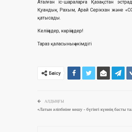
Аталған іс-шараларға Қазақстан эстр
Қуандық Рахым, Арай Серікхан және «O
қатысады.
Келіңіздер, көріңіздер!
Тараз қаласының әкімдігі
Бөлісу
АЛДЫҢҒЫ
«Латын әліпбиіне көшу – бүгінгі күннің басты т