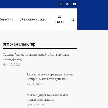
бай-175
Жеңіске-75 жыл
ТАҒЫ
Өзге жаңалықтар
Таразда Ұлт ұстазының мерейтойына арналған
халықаралық…
Ноя 10, 2021
12 жастағы қыз арқанды тісімен
кеміріп, маньяктан қашып…
Авг 9, 2022
Мектеп директоры әйелі мен
қызын пышақтады
Окт 13, 2022