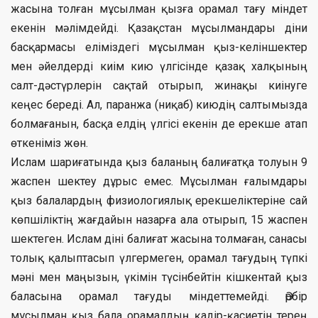
жасына толған мұсылман қызға орамал тағу міндет
екенін мәлімдейді. Қазақстан мұсылмандары діни
басқармасы еліміздегі мұсылман қыз-келіншектер
мен әйелдерді киім кию үлгісінде қазақ халқының
салт-дәстүрлерін сақтай отырып, жинақы киінуге
кеңес береді. Ал, паранжа (ниқаб) киюдің салтымызда
болмағанын, басқа елдің үлгісі екенін де ерекше атап
өткеніміз жөн.
Ислам шариғатында қыз баланың балиғатқа толуын 9
жаспен шектеу дұрыс емес. Мұсылман ғалымдары
қыз балалардың физиологиялық ерекшеліктеріне сай
көпшіліктің жағдайын назарға ала отырып, 15 жаспен
шектеген. Ислам діні балиғат жасына толмаған, санасы
толық қалыптасып үлгермеген, орамал тағудың түпкі
мәні мен маңызын, үкімін түсінбейтін кішкентай қыз
баласына орамал тағуды міндеттемейді. Әрбір
мұсылман қыз бала орамалдың қадір-қасиетін терең