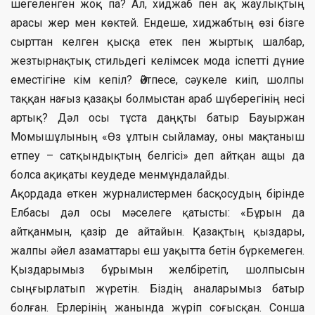
шегеленген жоқ па? Ал, хиджаб пен ақ жаулықтың
арасы жер мен көктей. Ендеше, хиджабтың өзі бізге
сырттан келген қысқа етек пен жыртық шалбар,
жезтырнақтық стильдегі келімсек мода іспетті дүние
еместігіне кім кепіл? Әйтпесе, сәукеле киіп, шолпы
таққан нағыз қазақы болмыстан араб шүберегінің несі
артық? Дәл осы тұста даңқты батыр Бауыржан
Момышұлының «Өз ұлтын сыйламау, оны мақтаныш
етпеу – сатқындықтың белгісі» деп айтқан ащы да
болса ақиқаты кеудеде менмұндалайды.
Ақордада өткен журналистермен басқосудың бірінде
Елбасы дәл осы мәселеге қатысты: «Бұрын да
айтқанмын, қазір де айтайын. Қазақтың қыздары,
жалпы әйел азаматтары еш уақытта бетін бүркемеген.
Қыздарымыз бұрымын желбіретіп, шолпысын
сыңғырлатып жүретін. Біздің аналарымыз батыр
болған. Ерлерінің жанында жүріп соғысқан. Сонша