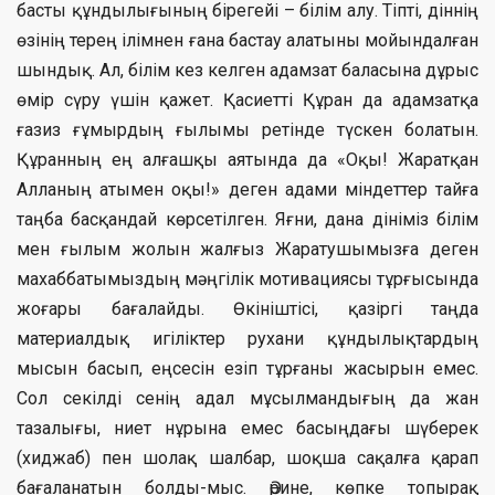
басты құндылығының бірегейі – білім алу. Тіпті, діннің
өзінің терең ілімнен ғана бастау алатыны мойындалған
шындық. Ал, білім кез келген адамзат баласына дұрыс
өмір сүру үшін қажет. Қасиетті Құран да адамзатқа
ғазиз ғұмырдың ғылымы ретінде түскен болатын.
Құранның ең алғашқы аятында да «Оқы! Жаратқан
Алланың атымен оқы!» деген адами міндеттер тайға
таңба басқандай көрсетілген. Яғни, дана дініміз білім
мен ғылым жолын жалғыз Жаратушымызға деген
махаббатымыздың мәңгілік мотивациясы тұрғысында
жоғары бағалайды. Өкініштісі, қазіргі таңда
материалдық игіліктер рухани құндылықтардың
мысын басып, еңсесін езіп тұрғаны жасырын емес.
Сол секілді сенің адал мұсылмандығың да жан
тазалығы, ниет нұрына емес басыңдағы шүберек
(хиджаб) пен шолақ шалбар, шоқша сақалға қарап
бағаланатын болды-мыс. Әрине, көпке топырақ