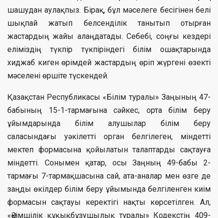
шашудан аулақпыз. Бірақ, бұл мәселеге бесігінен белі
шықпай жатып белсенділік танытып отырған
жастардың жайы алаңдатады. Себебі, соңғы кездері
еліміздің түкпір түкпіріндегі білім ошақтарында
хиджаб киген өрімдей жастардың өріп жүргені өзекті
мәселені өршіте түскендей.
Қазақстан Республикасы «Білім туралы» Заңының 47-
бабының 15-1-тармағына сәйкес, орта білім беру
ұйымдарында білім алушылар білім беру
саласындағы уәкілетті орган белгілеген, міндетті
мектеп формасына қойылатын талаптарды сақтауға
міндетті. Сонымен қатар, осы Заңның 49-бабы 2-
тармағы 7-тармақшасына сай, ата-аналар мен өзге де
заңды өкілдер білім беру ұйымында белгіленген киім
формасын сақтауы керектігі нақты көрсетілген. Ал,
«Әкімшілік құқықбұзушылық туралы» Кодекстің 409-