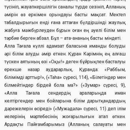
түсініп, жауапкершілігін саналы түрде сезініп, Алланың
әмірін өз еркімен орындауы басты мақсат. Мектеп
табалдырығын енді ғана аттаған бүлдіршінді жаулық
жабуға мәжбүрлеуден бұрын оған ең әуелі білім мен
тәрбие берген абзал. Бұл – ата-ананың басты міндеті.
Алла Тағала күллі адамзат баласына иманды болуды
әрі білім алуды әмір еткен. Құран Кәрімнің ең алғаш
түскен аятының өзі «Оқы!» деген бұйрықпен басталуы
ерекше назар аударарлық. Құранда: «Раббым,
білімімді арттыр!», («Таһа» сүресі, 114), «Білетіндер мен
білмейтіндер бірдей бола ма?» («Зумар» сүресі, 9),
«Алла Тағала сендердің араларыңда иман
келтіргендер мен бойларына білім дарытқандардың
дәрежелерін өсіреді» («Мужәдәлә» сүресі, 11) деп ілім
иелерінің мәртебесінің жоғарылығын атап өткен.
Ардақты Пайғамбарымыз (Алланың салауаты мен