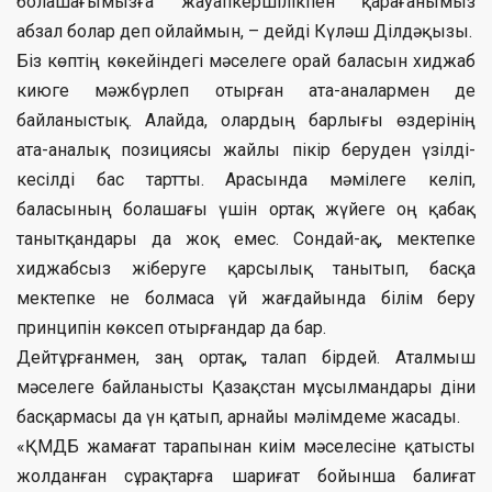
болашағымызға жауапкершілікпен қарағанымыз
абзал болар деп ойлаймын, – дейді Күләш Ділдәқызы.
Біз көптің көкейіндегі мәселеге орай баласын хиджаб
киюге мәжбүрлеп отырған ата-аналармен де
байланыстық. Алайда, олардың барлығы өздерінің
ата-аналық позициясы жайлы пікір беруден үзілді-
кесілді бас тартты. Арасында мәмілеге келіп,
баласының болашағы үшін ортақ жүйеге оң қабақ
танытқандары да жоқ емес. Сондай-ақ, мектепке
хиджабсыз жіберуге қарсылық танытып, басқа
мектепке не болмаса үй жағдайында білім беру
принципін көксеп отырғандар да бар.
Дейтұрғанмен, заң ортақ, талап бірдей. Аталмыш
мәселеге байланысты Қазақстан мұсылмандары діни
басқармасы да үн қатып, арнайы мәлімдеме жасады.
«ҚМДБ жамағат тарапынан киім мәселесіне қатысты
жолданған сұрақтарға шариғат бойынша балиғат