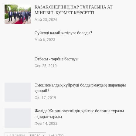
ҚАЗАҚ ӨНЕРІНІҢ НАР ТҰЛҒАСЫНА АТ
МІНГІЗІП, ҚҰРМЕТ КӨРСЕТТІ
Май 23, 2026
Сүйелді қалай кетіруге болады?
Май 6, 2023
Отбасы – тәрбие бастауы
Сен 25, 2019
Эмоционалдық күйреуді болдырмаудың шаралары
қандай?
Окт 17, 2019
Желіде Жириновскийдің қайтыс болғаны туралы
ақпарат тарады
Фев 14, 2022
АЛДЫҢҒЫ
КЕЛЕСІ
1 of 1 722