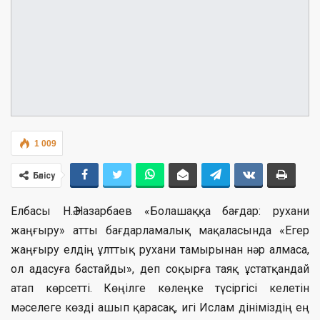
1 009
Бөлісу
Елбасы Н.Ә.Назарбаев «Болашаққа бағдар: рухани
жаңғыру» атты бағдарламалық мақаласында «Егер
жаңғыру елдің ұлттық рухани тамырынан нәр алмаса,
ол адасуға бастайды», деп соқырға таяқ ұстатқандай
атап көрсетті. Көңілге көлеңке түсіргісі келетін
мәселеге көзді ашып қарасақ, игі Ислам дініміздің ең