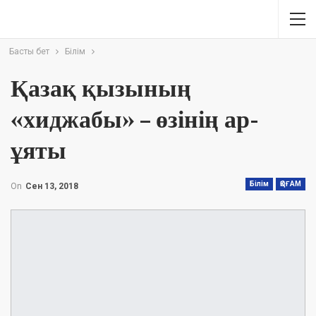
Басты бет
Білім
Қазақ қызының
«хиджабы» – өзінің ар-
ұяты
Білім
ҚОҒАМ
On
Сен 13, 2018