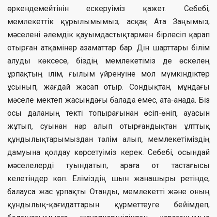
өркендемейтінін ескеруіміз қажет. Себебі,
мемлекеттік құрылымымыз, асқақ Ата Заңымыз,
мәселені әлемдік қауымдастықтармен бірлесіп қарап
отырған атқамінер азаматтар бар. Дін шарттары білім
алуды көксесе, біздің мемлекетіміз де өскелең
ұрпақтың ілім, ғылым үйренуіне мол мүмкіндіктер
ұсынып, жағдай жасап отыр. Сондықтан, мұндағы
мәселе мектеп жасындағы балада емес, ата-анада. Біз
осы даланың текті топырағынан өсіп-өніп, ауасын
жұтып, суынан нәр алып отырғандықтан ұлттық
құндылықтарымыздан тәлім алып, мемлекетіміздің
дамуына қолдау көрсетуіміз керек. Себебі, осындай
мәселелерді туындатып, араға от тастағысы
келетіндер көп. Еліміздің шын жанашыры ретінде,
балауса жас ұрпақты Отанды, мемлекетті және оның
құндылық-қағидаттарын құрметтеуге бейімдеп,