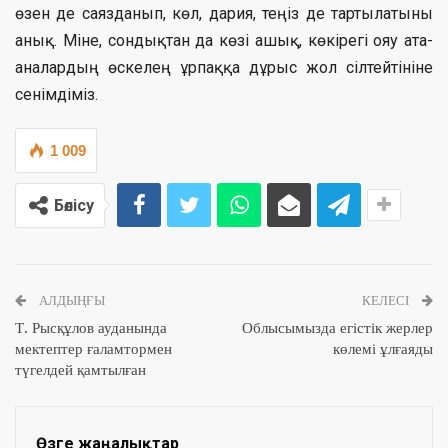
өзен де саязданып, көл, дария, теңіз де тартылатыны
анық. Міне, сондықтан да көзі ашық, көкірегі ояу ата-
аналардың өскелең ұрпаққа дұрыс жол сілтейтініне
сенімдіміз.
1 009
Бөлісу
АЛДЫҢҒЫ
КЕЛЕСІ
Т. Рысқұлов ауданында
Облысымызда егістік жерлер
мектептер ғаламтормен
көлемі ұлғаяды
түгелдей қамтылған
Өзге жаңалықтар