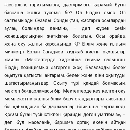
ғасырлық тарихымызға, дәстүрімізге қарамай бүгін
басқаша жолға түсеміз бе? Ол біздікі емес. Ол
салтымызды бұзады. Сондықтан, жастарға осылардан
аулақ болыңдар деймін», – деп жүрек сөзін
жанашырлықпен жеткізген болатын. Осы орайда,
жаңа оқу жылы қарсаңында ҚР Білім және ғылым
министрі Ерлан Сағадиев хиджаб киетін оқушылар
жайлы: «Мектептерде хиджабқа тыйым салынған.
Біздің позициямыз өзгерген жоқ. Балаларды бөлек
оқытуға қатысты айтарым, бөлек және діни оқытуды
шатастырмаңыздар. Оқыту түрі қандай болмасын,
мектеп бағдарламасы бір. Мектептерде кез келген оқу
мемлекеттік жалпы білім беру стандарттары аясында,
біз қабылдаған бағдарламалар бойынша жүргізіледі.
Қоғам бұған түсіністікпен қарайды деген үміттеміз», –
деп бұл мәселенің баршаға ортақ екенін айтқан