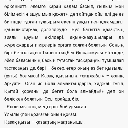
өркениетті әлемге қарай қадам басып, ғылым мен
білім есігін ашуымыз қажет», деп айтқан ойы әлі де өз
биігінде тұрған тұжырым екенін уақыт пен қоғамдағы
құбылыстар-ақ дәлелдеуде. Бұл бағытта қазақтың
зиялы қауым өкілдері, ақын-жазушылары да
жүрекжарды пікірлерін ортаға салған болатын. Соның
бірі, белгілі ақын Тыныштықбек Әбдікәкімұлы «Тегінде,
әйел баласының басын тұтастай тасқараңғы тұмшалап
тастасаңыз да, бәрі – бекер, егер оның өз бет қызылы
(ұяты) болмаса! Қазақ қызының «хиджабы» – өзінің
Ар-ұяты. Оған ие бола алмайтындарға, хиджаб түгіл,
Қытай қорғаны да бөгет бола алмайды!» деп ой
бөліскен болатын. Осы орайда, біз:
…Ғылымы жоқ меңгеріп, бой ұрмаған.
Ұлылықпен қозғаған ойын қоғам.
Қазақ қызы – қазақтың мақтанышы,