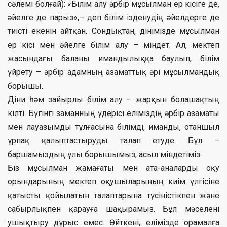
сәлемі болғай): «Білім алу әрбір мұсылман ер кісіге де,
әйелге де парыз»,– деп білім ізденудің әйелдерге де
тиісті екенін айтқан. Сондықтан, дінімізде мұсылман
ер кісі мен әйелге білім алу – міндет. Ал, мектеп
жасындағы баланы имандылыққа баулып, білім
үйрету – әрбір адамның азаматтық әрі мұсылмандық
борышы.
Діни һәм зайырлы білім алу – жарқын болашақтың
кілті. Бүгінгі заманның үдерісі еліміздің әрбір азаматы
мен лауазымды тұлғасына білімді, иманды, отаншыл
ұрпақ қалыптастыруды талап етуде. Бұл –
баршамыздың ұлы борышымыз, асыл міндетіміз.
Біз мұсылман жамағаты мен ата-аналарды оқу
орындарының мектеп оқушыларының киім үлгісіне
қатысты қойылатын талаптарына түсіністікпен және
сабырлықпен қарауға шақырамыз. Бұл мәселені
ушықтыру дұрыс емес. Өйткені, елімізде орамалға