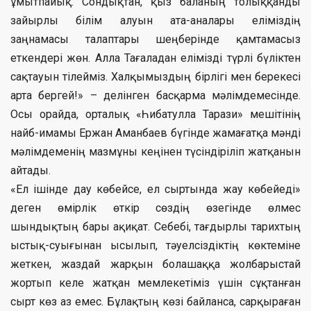
ұмытпайық. Сондықтан, қыз баланың толыққанды
зайырлы білім алуын ата-аналары еліміздің
заңнамасы талаптары шеңберінде қамтамасыз
еткендері жөн. Алла Тағаладан елімізді түрлі бүліктен
сақтауын тілейміз. Халқымыздың бірлігі мен берекесі
арта бергей!» – делінген басқарма мәлімдемесінде.
Осы орайда, орталық «Һибатулла Тарази» мешітінің
найб-имамы Ержан Аманбаев бүгінде жамағатқа мәнді
мәлімдеменің мазмұны кеңінен түсіндіріліп жатқанын
айтады.
«Ел ішінде дау көбейсе, ел сыртында жау көбейеді»
деген өмірлік өткір сөздің өзегінде өлмес
шындықтың бары ақиқат. Себебі, тағдырлы тарихтың
ыстық-суығынан ысылып, тәуелсіздіктің көктеміне
жеткен, жаздай жарқын болашаққа жолбарыстай
жортып келе жатқан мемлекетіміз үшін сұқтанған
сырт көз аз емес. Бұлақтың көзі байланса, сарқыраған