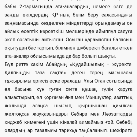
бабы 2-тармағында ата-аналардың немесе өзге де
заңды өкілдердің ҚР-ның білім беру саласындағы
заңнамасында көзделген міндеттерді орындамауы он
айлық есептік көрсеткіш мөлшерiнде айыппұл салуға
әкеп соғатыны айтылған. Осыған қарамастан баласын
оқытудан бас тартып, білімнен шүберекті бағалы еткен
ата-аналар облысымызда да бар болып шықты.
Бұл ретте хакім Абайдың «Құдайшылық – жүректе.
Қалпыңды таза сақта!» деген терең мағыналы
тұжырымы еріксіз еске оралады. Ұлы Отан соғысында
ел басына күн туған сәтте құшақ гүлін қаруға
алмастырып, ел қорғаған Әлия мен Мәншүктер, азаттық
жолында алаңға шығып, қыршыннан қиылған
желтоқсан жауқазындары Сәбира мен Ләззаттарды
хиджаб кимегені үшін кінәлай алмаймыз ғой. Себебі,
олардың ар тазалығы тарихқа таңбаланып, шежіреге