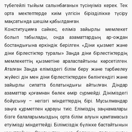
түбегейлі тыйым салынбағанын түсінуіміз керек. Тек
орта мектептерде киім үлгісін бірізділікке түсіру
мақсатында шешім қабылданған.
Конституцияға сәйкес, еліміз зайырлы мемлекет
болып табылады, онда азаматтардың ар-ождан
бостандығына еркіндік берілген. «Діни қызмет және
діни бірлестіктер туралы» Заңда діни бірлестіктердің
мемлекеттің қызметіне араласпайтыны көрсетілген.
Аталған Заңда еліміздегі білім беру және тәрбиелеу
жүйесі дін мен діни бірлестіктерден бөлінгендігі және
зайырлы сипатта болатындығы айтылған. Діндар
азаматтар қоғамнан бөлек өмір сүрмейді. Дініміздегі
бойұсыну – негізгі міндеттердің бірі. Мұсылмандар
заңға құрметпен қарауы тиіс. Еліміздің заңнамалары
бізге балаларымыздың орта білім алуын қамтамасыз
етуімізді міндеттейді. Білімсіздік бүлікке бастайтынын