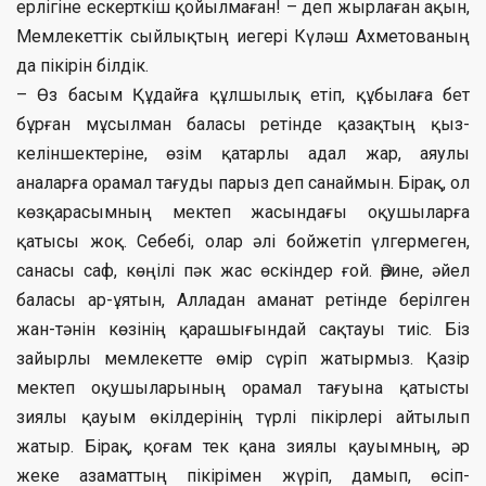
ерлігіне ескерткіш қойылмаған! – деп жырлаған ақын,
Мемлекеттік сыйлықтың иегері Күләш Ахметова­ның
да пікірін білдік.
– Өз басым Құдайға құлшылық етіп, құбылаға бет
бұрған мұсылман баласы ретінде қазақтың қыз-
келіншектеріне, өзім қатарлы адал жар, аяулы
аналарға орамал тағуды парыз деп санаймын. Бірақ, ол
көзқарасымның мектеп жасындағы оқушыларға
қатысы жоқ. Себебі, олар әлі бойжетіп үлгермеген,
санасы саф, көңілі пәк жас өскіндер ғой. Әрине, әйел
баласы ар-ұятын, Алладан аманат ретінде берілген
жан-тәнін көзінің қарашығындай сақтауы тиіс. Біз
зайырлы мемлекетте өмір сүріп жатырмыз. Қазір
мектеп оқушыларының орамал тағуына қатысты
зиялы қауым өкілдерінің түрлі пікірлері айтылып
жатыр. Бірақ, қоғам тек қана зиялы қауымның, әр
жеке азаматтың пікірімен жүріп, дамып, өсіп-