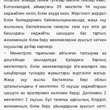
болатын. Алайда, секем туғызар мәселе сейілер емес.
Білгеніміздей, аймақтағы 39 мектепте 94 оқушы
хиджабпен келіп, білім алуда екен. Жергілікті жердегі
білім бөлімдерімен байланысқанымызда, жаңа оқу
жылының басталғанына санаулы ғана күн өтсе де
басындағы хиджабты шешуден бас тартып,
жекеменшік білім беру мекемелеріне ауысып кеткен
оқушылар да бар көрінеді.
– Министрлік тарапынан айтылған тапсырма өз
деңгейінде орындалуда. Қаладағы барлық
мектептерге, білім мекемелерінде ата-аналарға заң
шеңберінде түсіндіру жұмыстары жүргізіліп жатыр.
Жаңа оқу жылы басталғалы бері облыс
орталығындағы 4 мектептен 10 оқушы хиджабтарын
шешуге өз еріктерімен келісімін берді. Дегенмен, 2
мектептегі 2 оқушы бұл талапқа қарсылық білдіріп,
жекеменшік білім беру ұйымдарына ауысып кетті.