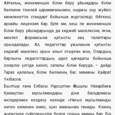
Айталық, жекеменшік білім беру ұйымдары білім
бөліміне тікелей қарамағанымен, ондағы оқу жүйесі
мемлекеттік стандарт бойынша жүргізіледі. Өйткені,
арнайы лицензия бар. Ерте ме, кеш пе жекеменшік
білім беру ұйымдарында да хиджаб мәселесіне, яғни,
мектеп формасына қатысты заң талаптары
орындалады. Ал, педагогтар ұжымына қатысты
хиджаб мәселесі орын алып отырған жоқ. Олардың
барлығы педагогтардың әдеп қағидаты бойынша
іскерлік үлгіде киініп, сапалы білім беруде, – дейді
Тараз қалалық білім бөлімінің бас маманы Қайрат
Үкібасов.
Былтыр ғана Елбасы Нұрсұлтан Әбішұлы Назарбаев
Қазақстан мұсылмандары діни басқармасы
өкілдерімен кездесу кезінде «Нағыз мұсылманды
киген киімінен емес, ішкі иманынан таниды. Кімнің
жүрегінде сүйіспеншілік болса, соның иманы бар. Біз