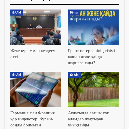
ҚОҒАМ
Білім
Жеке құраммен кездесу
Грант иегерлерінің тізімі
өтті
қашан және қайда
жарияланады?
ҚОҒАМ
ҚОҒАМ
Германия мен Франция
Ауласында ағашы көп
қор индекстері бұрын-
адамдар жақсырақ
соңды болмаған
ұйықтайды