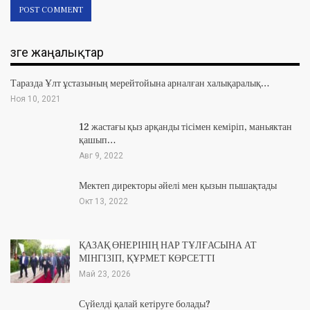
Өзге жаңалықтар
Таразда Ұлт ұстазының мерейтойына арналған халықаралық…
Ноя 10, 2021
12 жастағы қыз арқанды тісімен кеміріп, маньяктан
қашып…
Авг 9, 2022
Мектеп директоры әйелі мен қызын пышақтады
Окт 13, 2022
ҚАЗАҚ ӨНЕРІНІҢ НАР ТҰЛҒАСЫНА АТ
МІНГІЗІП, ҚҰРМЕТ КӨРСЕТТІ
Май 23, 2026
Сүйелді қалай кетіруге болады?