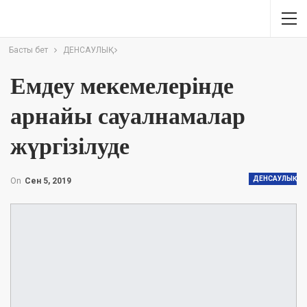
Басты бет
ДЕНСАУЛЫҚ
Емдеу мекемелерінде
арнайы сауалнамалар
жүргізілуде
ДЕНСАУЛЫҚ
On
Сен 5, 2019