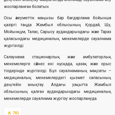
жоспарланған болатын.
Осы әлеуметтік маңызы бар бағдарлама бойынша
қазіргі таңда Жамбыл облысының Қордай, Шу,
Мойынқұм, Талас, Сарысу аудандарындағы және Тараз
қаласындағы медициналық мекемелерде сауалнама
жүргізілді.
Салаунама стационарлық және амбулаторлық
мекемелерге сәйкес екі нұсқада, қазақ және орыс
тілдерінде жүргізілді. Бұл сауалнаманың мақсаты –
медициналық мекемелердегі қызмет сапасының
деңгейін анықтау. Алдағы уақытта Жамбыл
облысының қалған аудандарындағы медициналық
мекемелерде сауалнама жүргізу жоспарлануда.
781