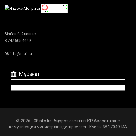
Бізбен байланыс:
8 747 605 4649
08.info@mail.ru
Мұрағат
Мұрағат
© 2026 - 08info.kz. Ақпарат агенттігі ҚР Ақпарат және
комуникация министрлігінде тіркелген. Куәлік № 17049-ИА