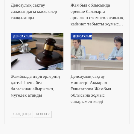
Денсаулық сақтау
Жамбыл облысында
саласындағы мәселелер
ерекше балаларға
талқыланды
арналған стоматологиялық
кабинет табысты жұмыс…
ДЕНСАУЛЫҚ
ДЕНСАУЛЫҚ
Жамбылда дәрігерлердің
Денсаулық сақтау
қателігінен әйел
министрі Ақмарал
баласынан айырылып,
Әлназарова Жамбыл
мүгедек атанды
облысына жұмыс
сапарымен келді
АЛДЫҢҒЫ
КЕЛЕСІ