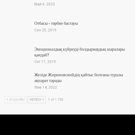
Май 6, 2023
Отбасы – тәрбие бастауы
Сен 25, 2019
Эмоционалдық күйреуді болдырмаудың шаралары
қандай?
Окт 17, 2019
Желіде Жириновскийдің қайтыс болғаны туралы
ақпарат тарады
Фев 14, 2022
АЛДЫҢҒЫ
КЕЛЕСІ
1 of 1 720