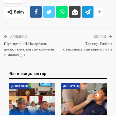
Бөлісу
АЛДЫҢҒЫ
КЕЛЕСІ
Шулықтар «Н.Назарбаев:
Таразда Елбасы
дәуір, тұлға, қоғам» көрмесін
кітапханасының көрмесі өтті
тамашалады
Өзге жаңалықтар
ДЕНСАУЛЫҚ
ДЕНСАУЛЫҚ