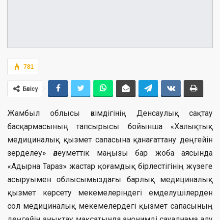
781
Бөлісу
Жамбыл облысы әкімдігінің Денсаулық сақтау
басқармасының тапсырысы бойынша «Халықтық
медициналық қызмет сапасына қанағаттану деңгейін
зерделеу» әлеуметтік маңызы бар жоба аясында
«Адырна Тараз» жастар қоғамдық бірлестігінің жүзеге
асыруымен облысымыздағы барлық медициналық
қызмет көрсету мекемелеріндегі емделушілерден
сол медициналық мекемелердегі қызмет сапасының
деңгейін анықтау мақсатында анонимді сауалнама алу